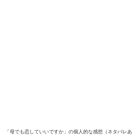
「母でも恋していいですか」の個人的な感想（ネタバレあ