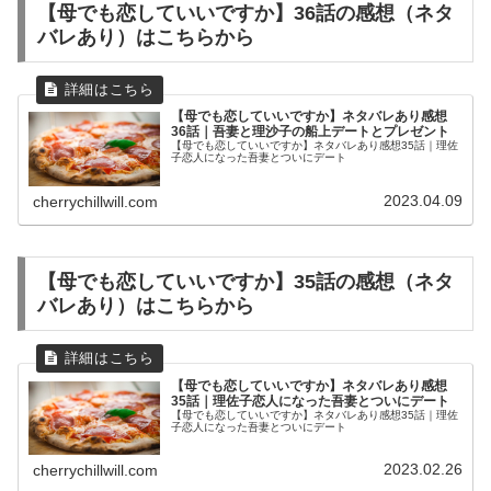
【母でも恋していいですか】36話の感想（ネタ
バレあり）はこちらから
【母でも恋していいですか】ネタバレあり感想
36話｜吾妻と理沙子の船上デートとプレゼント
【母でも恋していいですか】ネタバレあり感想35話｜理佐
子恋人になった吾妻とついにデート
2023.04.09
cherrychillwill.com
【母でも恋していいですか】35話の感想（ネタ
バレあり）はこちらから
【母でも恋していいですか】ネタバレあり感想
35話｜理佐子恋人になった吾妻とついにデート
【母でも恋していいですか】ネタバレあり感想35話｜理佐
子恋人になった吾妻とついにデート
2023.02.26
cherrychillwill.com