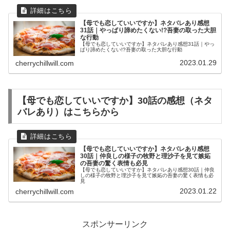
【母でも恋していいですか】ネタバレあり感想
31話｜やっぱり諦めたくない!?吾妻の取った大胆
な行動
【母でも恋していいですか】ネタバレあり感想31話｜やっ
ぱり諦めたくない!?吾妻の取った大胆な行動
2023.01.29
cherrychillwill.com
【母でも恋していいですか】30話の感想（ネタ
バレあり）はこちらから
【母でも恋していいですか】ネタバレあり感想
30話｜仲良しの様子の牧野と理沙子を見て嫉妬
の吾妻の驚く表情も必見
【母でも恋していいですか】ネタバレあり感想30話｜仲良
しの様子の牧野と理沙子を見て嫉妬の吾妻の驚く表情も必
見
2023.01.22
cherrychillwill.com
スポンサーリンク