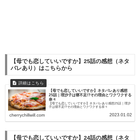
【母でも恋していいですか】25話の感想（ネタ
バレあり）はこちらから
【母でも恋していいですか】ネタバレあり感想
25話｜理沙子は寝不足!?その理由とワクワクする
奈々
【母でも恋していいですか】ネタバレあり感想25話｜理沙
子は寝不足!?その理由とワクワクする奈々
2023.01.02
cherrychillwill.com
【母でも恋していいですか】24話の感想（ネタ