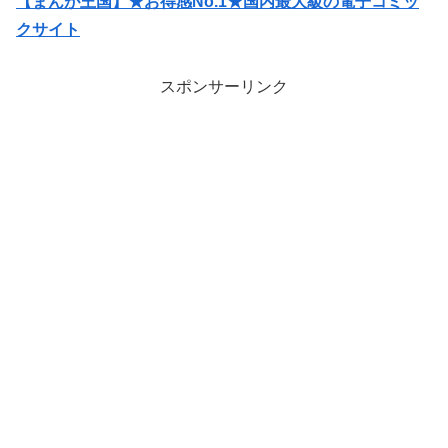
【まんが王国】★お得感No.1★国内最大級の電子コミッ
クサイト
スポンサーリンク