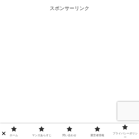
スポンサーリンク
プライバシーポリシ
ホーム
マンガあらすじ
問い合わせ
運営者情報
ー