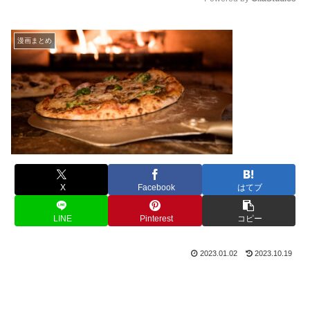
M
u
漫画まとめ
t
e
X
Facebook
はてブ
LINE
Pinterest
コピー
2023.01.02
2023.10.19