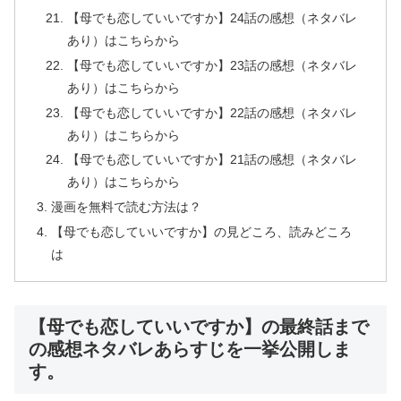
【母でも恋していいですか】24話の感想（ネタバレ
あり）はこちらから
【母でも恋していいですか】23話の感想（ネタバレ
あり）はこちらから
【母でも恋していいですか】22話の感想（ネタバレ
あり）はこちらから
【母でも恋していいですか】21話の感想（ネタバレ
あり）はこちらから
漫画を無料で読む方法は？
【母でも恋していいですか】の見どころ、読みどころ
は
【母でも恋していいですか】の最終話まで
の感想ネタバレあらすじを一挙公開しま
す。