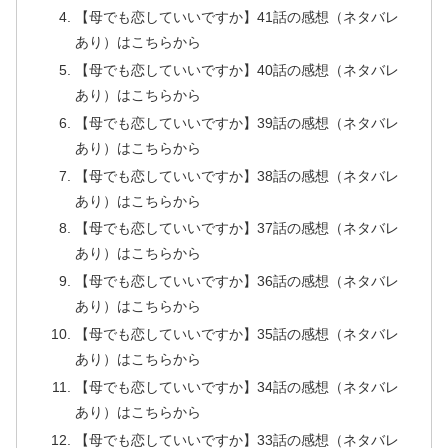
【母でも恋していいですか】41話の感想（ネタバレ
あり）はこちらから
【母でも恋していいですか】40話の感想（ネタバレ
あり）はこちらから
【母でも恋していいですか】39話の感想（ネタバレ
あり）はこちらから
【母でも恋していいですか】38話の感想（ネタバレ
あり）はこちらから
【母でも恋していいですか】37話の感想（ネタバレ
あり）はこちらから
【母でも恋していいですか】36話の感想（ネタバレ
あり）はこちらから
【母でも恋していいですか】35話の感想（ネタバレ
あり）はこちらから
【母でも恋していいですか】34話の感想（ネタバレ
あり）はこちらから
【母でも恋していいですか】33話の感想（ネタバレ