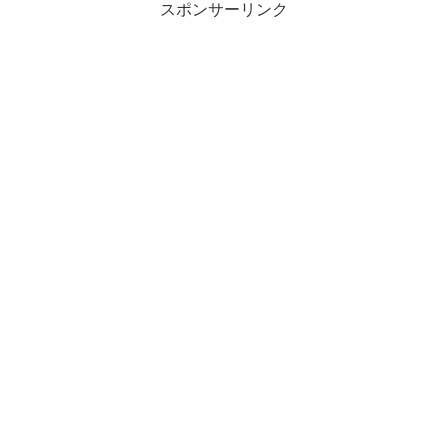
スポンサーリンク