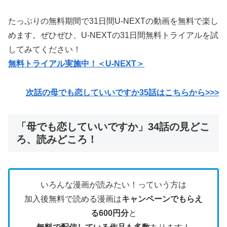
たっぷりの無料期間で31日間U-NEXTの動画を無料で楽し
めます。ぜひぜひ、U-NEXTの31日間無料トライアルを試
してみてください！
無料トライアル実施中！＜U-NEXT＞
次話の母でも恋していいですか35話はこちらから>>>
「母でも恋していいですか」34話の見どこ
ろ、読みどころ！
いろんな漫画が読みたい！っていう方は
加入後無料で読める漫画は
キャンペーンでもらえ
る600円分
と