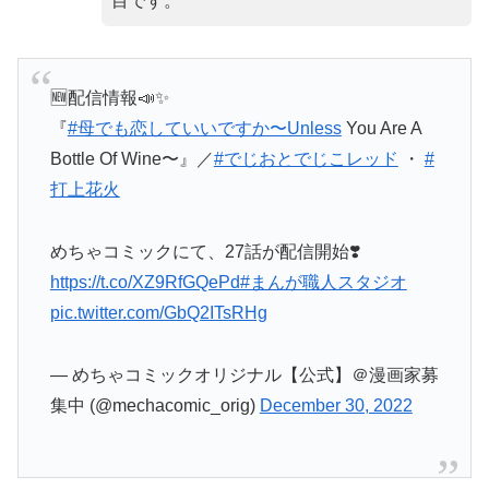
目です。
🆕配信情報📣✨
『
#母でも恋していいですか〜Unless
You Are A
Bottle Of Wine〜』／
#でじおとでじこレッド
・
#
打上花火
めちゃコミックにて、27話が配信開始❣️
https://t.co/XZ9RfGQePd
#まんが職人スタジオ
pic.twitter.com/GbQ2ITsRHg
— めちゃコミックオリジナル【公式】＠漫画家募
集中 (@mechacomic_orig)
December 30, 2022