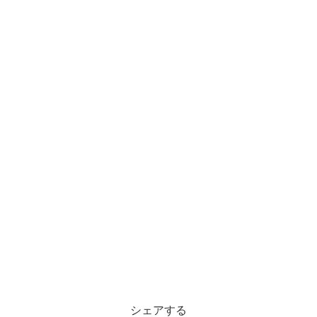
シェアする