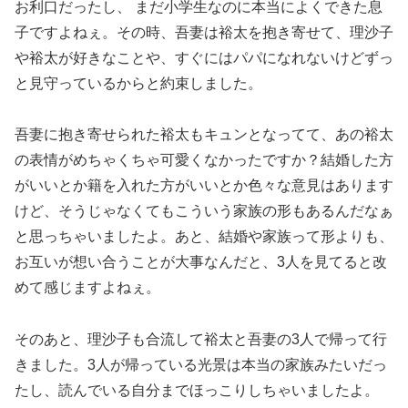
お利口だったし、 まだ小学生なのに本当によくできた息
子ですよねぇ。その時、吾妻は裕太を抱き寄せて、理沙子
や裕太が好きなことや、すぐにはパパになれないけどずっ
と見守っているからと約束しました。
吾妻に抱き寄せられた裕太もキュンとなってて、あの裕太
の表情がめちゃくちゃ可愛くなかったですか？結婚した方
がいいとか籍を入れた方がいいとか色々な意見はあります
けど、そうじゃなくてもこういう家族の形もあるんだなぁ
と思っちゃいましたよ。あと、結婚や家族って形よりも、
お互いが想い合うことが大事なんだと、3人を見てると改
めて感じますよねぇ。
そのあと、理沙子も合流して裕太と吾妻の3人で帰って行
きました。3人が帰っている光景は本当の家族みたいだっ
たし、読んでいる自分までほっこりしちゃいましたよ。