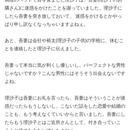
隣さん)に迷惑をかけたことを謝っていました。理沙子に
したら吾妻を突き放しておいて、 迷惑をかけるとかやっ
ぱり申し訳なくなっちゃいますよねぇ。
あと、吾妻は会社や裕太(理沙子の子供)の学校に、休むこ
とを連絡したと理沙子に伝えました。
吾妻って本当に気が利くし優しいし、パーフェクトな男性
じゃないですか？こんな男性にはそうそう出会えないです
よね。
理沙子は吾妻にお礼を言ったら、吾妻はそういうことが迷
惑だったらもうしないし、こないだ話をした恋愛や結婚の
ことも、もう考えなくていいからと言いました。吾妻にし
たらもう理沙子とはご近所さんとして、付き合っていこ