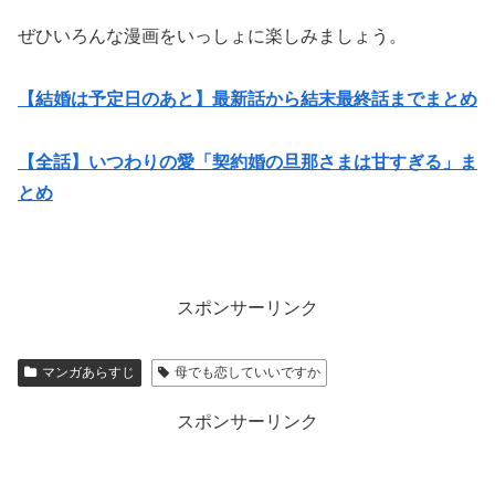
ぜひいろんな漫画をいっしょに楽しみましょう。
【結婚は予定日のあと】最新話から結末最終話までまとめ
【全話】いつわりの愛「契約婚の旦那さまは甘すぎる」ま
とめ
スポンサーリンク
マンガあらすじ
母でも恋していいですか
スポンサーリンク