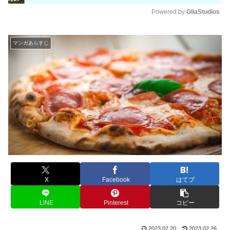
Powered by 
GliaStudios
M
u
マンガあらすじ
t
e
X
Facebook
はてブ
LINE
Pinterest
コピー
2023.02.20
2023.02.26