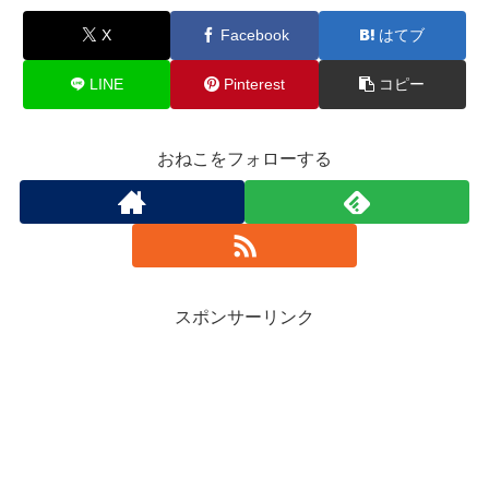
X
Facebook
はてブ
LINE
Pinterest
コピー
おねこをフォローする
スポンサーリンク