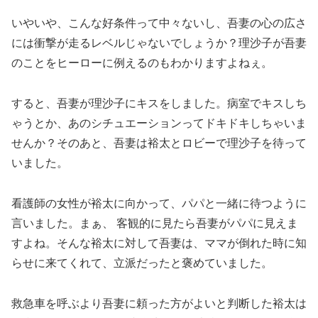
いやいや、こんな好条件って中々ないし、吾妻の心の広さ
には衝撃が走るレベルじゃないでしょうか？理沙子が吾妻
のことをヒーローに例えるのもわかりますよねぇ。
すると、吾妻が理沙子にキスをしました。病室でキスしち
ゃうとか、あのシチュエーションってドキドキしちゃいま
せんか？そのあと、吾妻は裕太とロビーで理沙子を待って
いました。
看護師の女性が裕太に向かって、パパと一緒に待つように
言いました。まぁ、 客観的に見たら吾妻がパパに見えま
すよね。そんな裕太に対して吾妻は、ママが倒れた時に知
らせに来てくれて、立派だったと褒めていました。
救急車を呼ぶより吾妻に頼った方がよいと判断した裕太は