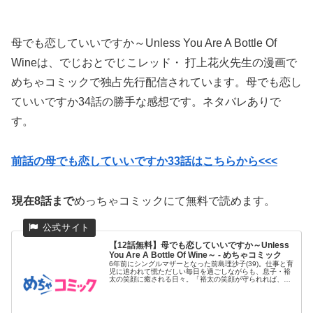
母でも恋していいですか～Unless You Are A Bottle Of
Wineは、
でじおとでじこレッド・
打上花火
先生の漫画で
めちゃコミックで独占先行配信されています。母でも恋し
ていいですか34話の勝手な感想です。ネタバレありで
す。
前話の母でも恋していいですか33話はこちらから<<<
現在8話まで
めっちゃコミックにて無料で読めます。
【12話無料】母でも恋していいですか～Unless
You Are A Bottle Of Wine～ - めちゃコミック
6年前にシングルマザーとなった前島理沙子(39)。仕事と育
児に追われて慌ただしい毎日を過ごしながらも、息子・裕
太の笑顔に癒される日々。「裕太の笑顔が守られれば、他
には何もいら...