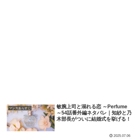
敏腕上司と溺れる恋 ～Perfume
マンガあらすじ
～54話番外編ネタバレ｜知紗と乃
木部長がついに結婚式を挙げる！
2025.07.06