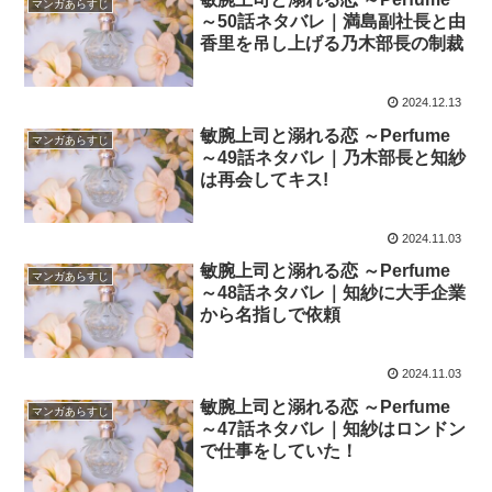
マンガあらすじ
～50話ネタバレ｜満島副社長と由
香里を吊し上げる乃木部長の制裁
2024.12.13
敏腕上司と溺れる恋 ～Perfume
マンガあらすじ
～49話ネタバレ｜乃木部長と知紗
は再会してキス!
2024.11.03
敏腕上司と溺れる恋 ～Perfume
マンガあらすじ
～48話ネタバレ｜知紗に大手企業
から名指しで依頼
2024.11.03
敏腕上司と溺れる恋 ～Perfume
マンガあらすじ
～47話ネタバレ｜知紗はロンドン
で仕事をしていた！