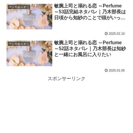
敏腕上司と溺れる恋 ～Perfume
マンガあらすじ
～53話完結ネタバレ｜乃木部長は
日頃から知紗のことで頭がいっぱ
い
2025.02.10
敏腕上司と溺れる恋 ～Perfume
マンガあらすじ
～52話ネタバレ｜乃木部長は知紗
と一緒にお風呂に入りたい
2025.01.05
スポンサーリンク