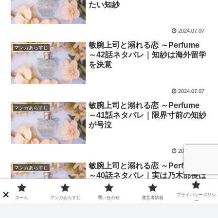
たい知紗
2024.07.07
敏腕上司と溺れる恋 ～Perfume
マンガあらすじ
～42話ネタバレ｜知紗は海外留学
を決意
2024.07.07
敏腕上司と溺れる恋 ～Perfume
マンガあらすじ
～41話ネタバレ｜限界寸前の知紗
が号泣
2024.06.19
敏腕上司と溺れる恋 ～Perfume
マンガあらすじ
～40話ネタバレ｜実は乃木部長は
スパイだった!?
プライバシーポリシ
ホーム
マンガあらすじ
問い合わせ
運営者情報
ー
2024.06.19