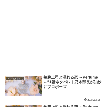
敏腕上司と溺れる恋 ～Perfume
マンガあらすじ
～51話ネタバレ｜乃木部長が知紗
にプロポーズ
2024.12.13
敏腕上司と溺れる恋 ～Perfume