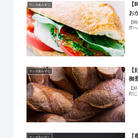
【
マンガあらすじ
お
【時
芹へ
【
マンガあらすじ
御
【好
灯に
【
マンガあらすじ