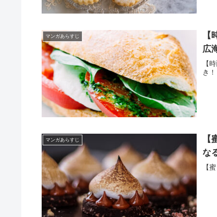
【
マンガあらすじ
広
【時
き！
【
マンガあらすじ
な
【蜜