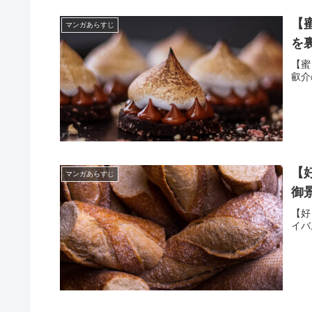
【
マンガあらすじ
を
【蜜
叡介
【
マンガあらすじ
御
【好
イバ