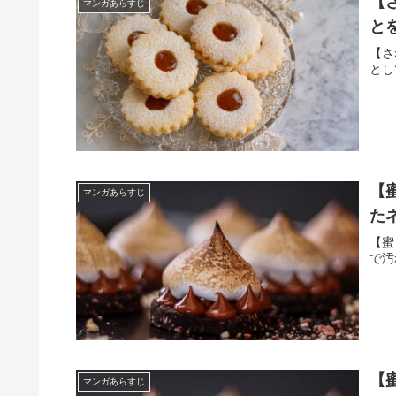
【
マンガあらすじ
と
【さ
とし
【
マンガあらすじ
た
【蜜
で汚
【
マンガあらすじ