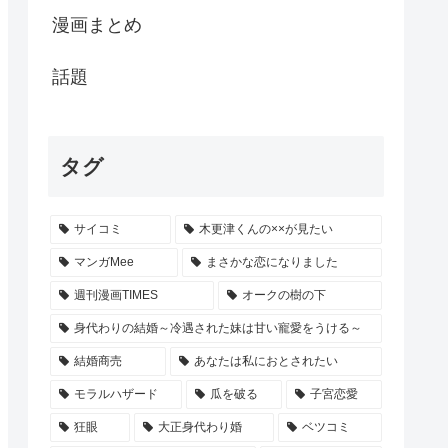
漫画まとめ
話題
タグ
サイコミ
木更津くんの××が見たい
マンガMee
まさかな恋になりました
週刊漫画TIMES
オークの樹の下
身代わりの結婚～冷遇された妹は甘い寵愛をうける～
結婚商売
あなたは私におとされたい
モラルハザード
瓜を破る
子宮恋愛
狂眼
大正身代わり婚
ベツコミ