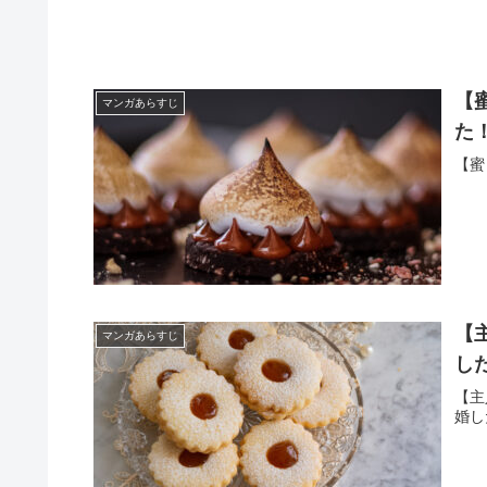
【
マンガあらすじ
た
【蜜
【
マンガあらすじ
し
【主
婚し