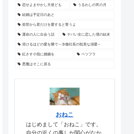
恋せよまやかし天使ども
うるわしの宵の月
結婚は予定日のあと
前世から君だけを愛すると誓うよ
運命の人に出会う話
ヤバい女に恋した僕の結末
溶けるほどの愛を隣で～冷徹社長の耽美な溺愛～
紅さす小指に婚姻を
ベツフラ
悪魔はそこに居る
おねこ
はじめまして「おねこ」です。
自分の近くの事しか関心がなか