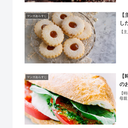
【
マンガあらすじ
し
【主
【
マンガあらすじ
の
【時
母親