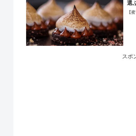
選
【蜜
スポ