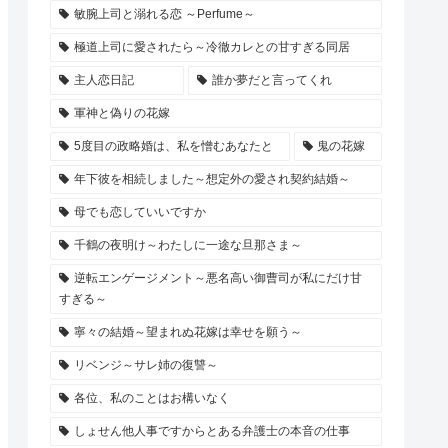
敏腕上司と溺れる恋 ～Perfume～
極道上司に愛されたら～冷徹カレとの甘すぎる同居
主人恋日記
誰か夢だと言ってくれ
軍神と偽りの花嫁
5度目の政略婚は、私を憎むあなたと
鬼の花嫁
年下彼を相続しました～想定外の愛され契約結婚～
母でも恋していいですか
千鶴の夜明け～わたしに一途な旦那さま～
逆転エンゲージメント～悪名高い御曹司が私にだけ甘
すぎる～
寧々の結婚～望まれぬ花嫁は幸せを願う～
リベンジ～サレ姉の復讐～
各位、私のことはお構いなく
しょせん他人事ですからとある弁護士の本音の仕事