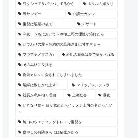
ワタシってサバサバしてるから
ホタルの嫁入り
裏サンデー
弁護士カレシ
復讐は離婚の後で
デザート
今夜、うちにおいで～冷徹上司の理性が溶けたら
いつわりの愛～契約婚の旦那さまは甘すぎる～
フウフヤメマスカ?
岩肌の花嫁は愛で溶かされる
その品格に反抗を
偽装カレシに愛されてしまいました
離縁は致しかねます！
マリッジシンデレラ
社長が私を抱く理由
上流社会
暴夜
いきなり婚～ 目が覚めたらイケメン上司の妻だった!?
～
純白のウエディングドレスで復讐を
癒やしのお隣さんには秘密がある