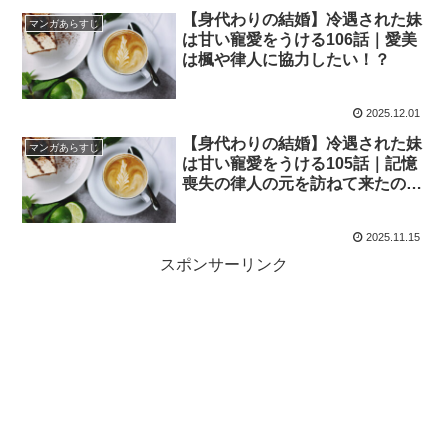
【身代わりの結婚】冷遇された妹
マンガあらすじ
は甘い寵愛をうける106話｜愛美
は楓や律人に協力したい！？
2025.12.01
【身代わりの結婚】冷遇された妹
マンガあらすじ
は甘い寵愛をうける105話｜記憶
喪失の律人の元を訪ねて来たのは
但馬
2025.11.15
スポンサーリンク