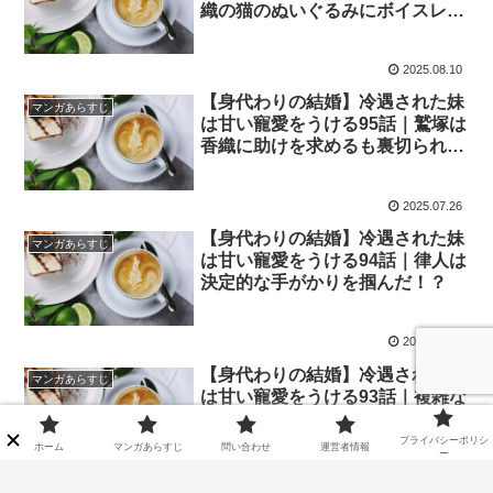
織の猫のぬいぐるみにボイスレコ
ーダーを仕込んでいた！
2025.08.10
【身代わりの結婚】冷遇された妹
マンガあらすじ
は甘い寵愛をうける95話｜鷲塚は
香織に助けを求めるも裏切られ
る！
2025.07.26
【身代わりの結婚】冷遇された妹
マンガあらすじ
は甘い寵愛をうける94話｜律人は
決定的な手がかりを掴んだ！？
2025.07.22
【身代わりの結婚】冷遇された妹
マンガあらすじ
は甘い寵愛をうける93話｜複雑な
香織の生い立ち
プライバシーポリシ
ホーム
マンガあらすじ
問い合わせ
運営者情報
ー
2025.07.13