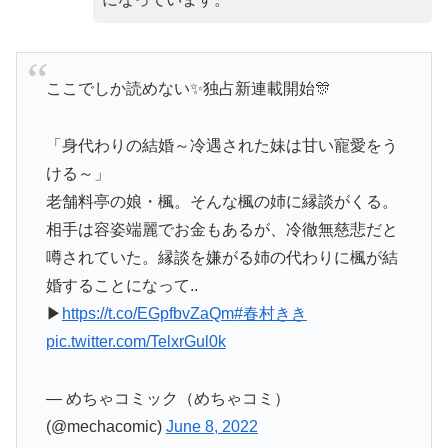
ここでしか読めない✨独占新連載開始🎊
「身代わりの結婚～冷遇された妹は甘い寵愛をう
ける～」
老舗料亭の娘・楓。そんな楓の姉に縁談がくる。
相手は容姿端麗でお金もあるが、冷徹無慈悲だと
噂されていた。縁談を嫌がる姉の代わりに楓が結
婚することになって..
▶
https://t.co/EGpfbvZaQm
#春村きき
pic.twitter.com/TelxrGul0k
— めちゃコミック（めちゃコミ）
(@mechacomic)
June 8, 2022