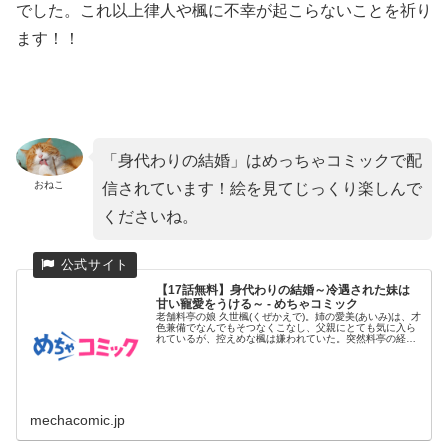
でした。これ以上律人や楓に不幸が起こらないことを祈り
ます！！
「身代わりの結婚」はめっちゃコミックで配
おねこ
信されています！絵を見てじっくり楽しんで
くださいね。
【17話無料】身代わりの結婚～冷遇された妹は
甘い寵愛をうける～ - めちゃコミック
老舗料亭の娘 久世楓(くぜかえで)。姉の愛美(あいみ)は、才
色兼備でなんでもそつなくこなし、父親にとても気に入ら
れているが、控えめな楓は嫌われていた。突然料亭の経営
が傾いてし...
mechacomic.jp