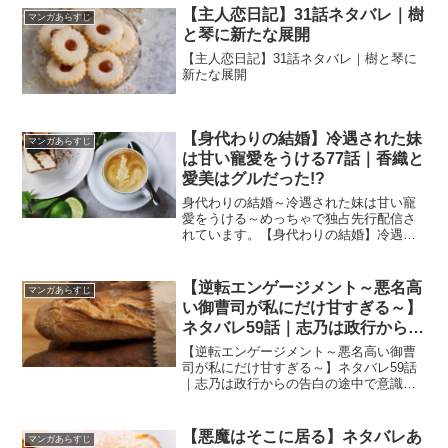
【主人恋日記】31話ネタバレ｜樹
マンガあらすじ
と琴に新たな展開
【主人恋日記】31話ネタバレ｜樹と琴に
新たな展開
【身代わりの結婚】冷遇された妹
マンガあらすじ
は甘い寵愛をうける77話｜香織と
愛美はグルだった!?
身代わりの結婚～冷遇された妹は甘い寵
愛をうける～めっちゃで独占先行配信さ
れています。【身代わりの結婚】冷遇さ
れた妹は甘い寵愛をうける77話｜香織と
愛美はグルだった!?
【逆転エンゲージメント～悪名高
マンガあらすじ
い御曹司が私にだけ甘すぎる～】
ネタバレ59話｜志乃は政行からの
告白の途中で意識が朦朧となる
【逆転エンゲージメント～悪名高い御曹
司が私にだけ甘すぎる～】ネタバレ59話
｜志乃は政行からの告白の途中で意識が
朦朧となる
【悪魔はそこに居る】ネタバレあ
マンガあらすじ