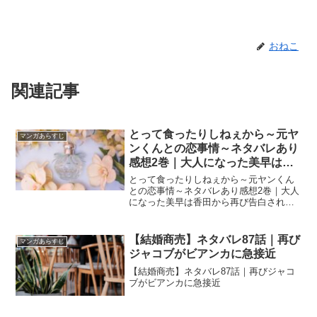
おねこ
関連記事
とって食ったりしねぇから～元ヤ
マンガあらすじ
ンくんとの恋事情～ネタバレあり
感想2巻｜大人になった美早は香
田から再び告白される！？
とって食ったりしねぇから～元ヤンくん
との恋事情～ネタバレあり感想2巻｜大人
になった美早は香田から再び告白され
る！？
【結婚商売】ネタバレ87話｜再び
マンガあらすじ
ジャコブがビアンカに急接近
【結婚商売】ネタバレ87話｜再びジャコ
ブがビアンカに急接近