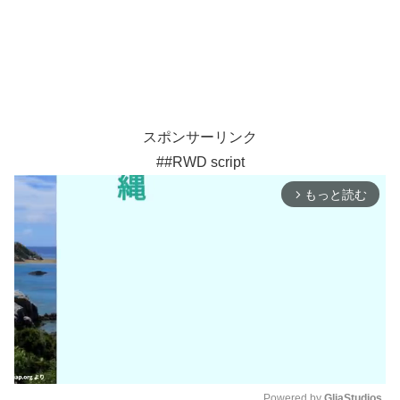
スポンサーリンク
##RWD script
もっと読む
arrow_forward_ios
Powered by 
GliaStudios