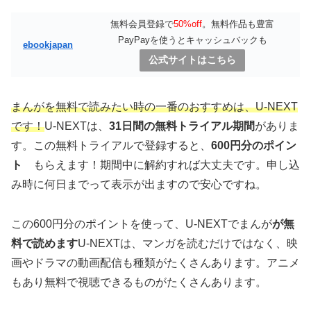
無料会員登録で
50%off
。無料作品も豊富
PayPayを使うとキャッシュバックも
ebookjapan
公式サイトはこちら
まんがを無料で読みたい時の一番のおすすめは、U-NEXT
です！
U-NEXTは、
31日間の無料トライアル期間
がありま
す。この無料トライアルで登録すると、
600円分のポイン
ト
もらえます！期間中に解約すれば大丈夫です。申し込
み時に何日までって表示が出ますので安心ですね。
この600円分のポイントを使って、U-NEXTでまんが
が無
料で読めます
U-NEXTは、マンガを読むだけではなく、映
画やドラマの動画配信も種類がたくさんあります。アニメ
もあり無料で視聴できるものがたくさんあります。