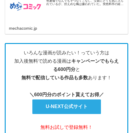
色兼備でなんでもそつなくこなし、父親にとても気に入ら
れているが、控えめな楓は嫌われていた。突然料亭の経営
が傾いてし...
mechacomic.jp
いろんな漫画が読みたい！っていう方は
加入後無料で読める漫画は
キャンペーンでもらえ
る600円分
と
無料で配信している作品も多数
あります！
＼600円分のポイント貰えてお得／
U-NEXT公式サイト
無料お試しで登録無料！