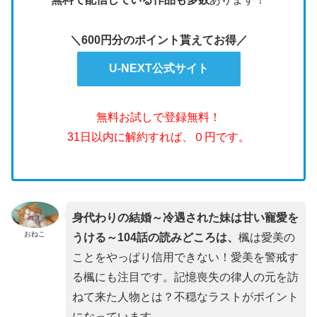
＼600円分のポイント貰えてお得／
U-NEXT公式サイト
無料お試しで登録無料！
31日以内に解約すれば、０円です。
身代わりの結婚～冷遇された妹は甘い寵愛を
おねこ
うける～104話の読みどころは、
楓は愛美の
ことをやっぱり信用できない！愛美を警戒す
る楓にも注目です。記憶喪失の律人の元を訪
ねて来た人物とは？不穏なラストがポイント
になっています。