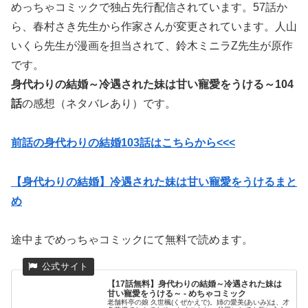
めっちゃコミックで独占先行配信されています。57話か
ら、
春村さき先生から
作家さんが変更されています。
人山
いくら先生が漫画を担当されて、
鈴木ミニラZ先生が原作
です。
身代わりの結婚～冷遇された妹は甘い寵愛をうける～104
話
の感想（ネタバレあり）です。
前話の身代わりの結婚103話はこちらから<<<
【身代わりの結婚】冷遇された妹は甘い寵愛をうけるまと
め
途中までめっちゃコミックにて無料で読めます。
【17話無料】身代わりの結婚～冷遇された妹は
甘い寵愛をうける～ - めちゃコミック
老舗料亭の娘 久世楓(くぜかえで)。姉の愛美(あいみ)は、才