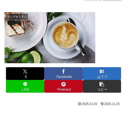
M
u
マンガあらすじ
t
e
X
Facebook
はてブ
LINE
Pinterest
コピー
2025.11.02
2025.11.15