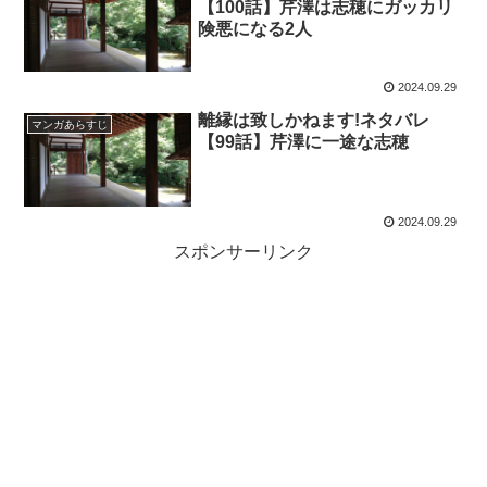
【100話】芹澤は志穂にガッカリ
険悪になる2人
2024.09.29
離縁は致しかねます!ネタバレ
マンガあらすじ
【99話】芹澤に一途な志穂
2024.09.29
スポンサーリンク