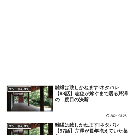
離縁は致しかねます!ネタバレ
マンガあらすじ
【98話】志穂が嫁ぐまで居る芹澤
の二度目の決断
2024.08.28
離縁は致しかねます!ネタバレ
マンガあらすじ
【97話】芹澤が長年抱えていた葛