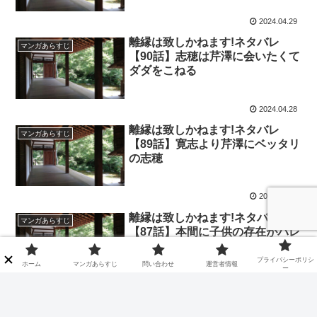
2024.04.29
離縁は致しかねます!ネタバレ
マンガあらすじ
【90話】志穂は芹澤に会いたくて
ダダをこねる
2024.04.28
離縁は致しかねます!ネタバレ
マンガあらすじ
【89話】寛志より芹澤にベッタリ
の志穂
2024.04.28
離縁は致しかねます!ネタバレ
マンガあらすじ
【87話】本間に子供の存在がバレ
てしまった！
プライバシーポリシ
ホーム
マンガあらすじ
問い合わせ
運営者情報
ー
2024.03.27
離縁は致しかねます!ネタバレ
マンガあらすじ