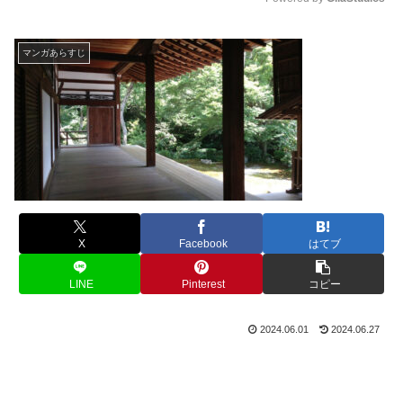
M
u
マンガあらすじ
t
e
X
Facebook
はてブ
LINE
Pinterest
コピー
2024.06.01
2024.06.27