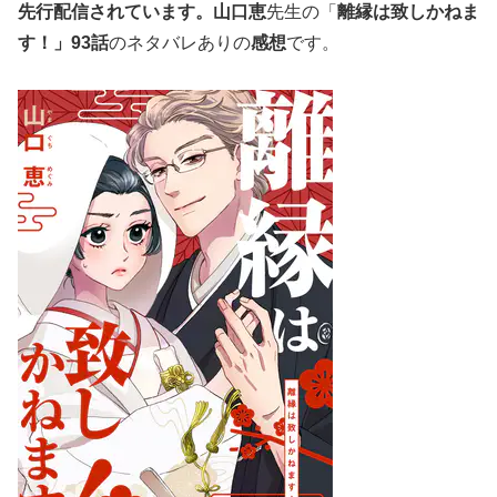
先行配信されています。
山口恵
先生の「
離縁は致しかねま
す！」93
話
のネタバレありの
感想
です。