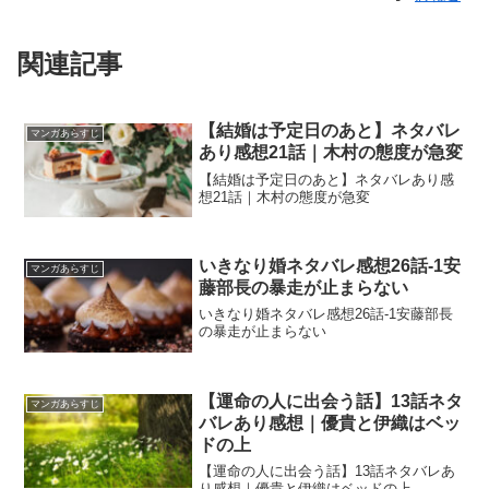
関連記事
【結婚は予定日のあと】ネタバレ
マンガあらすじ
あり感想21話｜木村の態度が急変
【結婚は予定日のあと】ネタバレあり感
想21話｜木村の態度が急変
いきなり婚ネタバレ感想26話-1安
マンガあらすじ
藤部長の暴走が止まらない
いきなり婚ネタバレ感想26話-1安藤部長
の暴走が止まらない
【運命の人に出会う話】13話ネタ
マンガあらすじ
バレあり感想｜優貴と伊織はベッ
ドの上
【運命の人に出会う話】13話ネタバレあ
り感想｜優貴と伊織はベッドの上