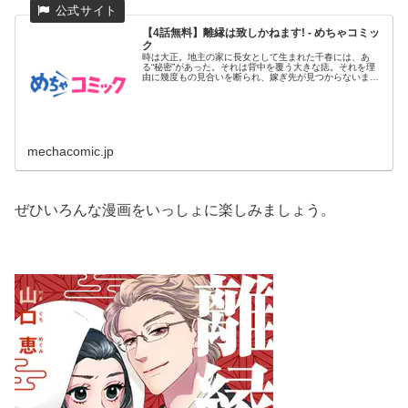
【4話無料】離縁は致しかねます! - めちゃコミッ
ク
時は大正。地主の家に長女として生まれた千春には、あ
る“秘密”があった。それは背中を覆う大きな痣。それを理
由に幾度もの見合いを断られ、嫁ぎ先が見つからないまま
28歳の春を迎えた...
mechacomic.jp
ぜひいろんな漫画をいっしょに楽しみましょう。