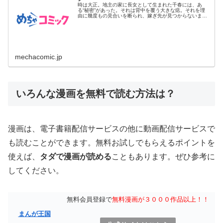
時は大正。地主の家に長女として生まれた千春には、あ
る“秘密”があった。それは背中を覆う大きな痣。それを理
由に幾度もの見合いを断られ、嫁ぎ先が見つからないまま
28歳の春を迎えた...
mechacomic.jp
いろんな漫画を無料で読む方法は？
漫画は、電子書籍配信サービスの他に動画配信サービスで
も読むことができます。無料お試しでもらえるポイントを
使えば、
タダで漫画が読める
こともあります。ぜひ参考に
してください。
無料会員登録で
無料漫画が３０００作品以上！！
まんが王国