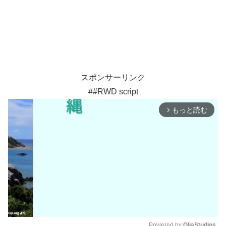
スポンサーリンク
##RWD script
もっと読む
arrow_forward_ios
Powered by 
GliaStudios