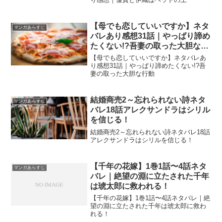
【母でも恋していいですか】ネタ
マンガあらすじ
バレあり感想31話｜やっぱり諦め
たくない!?吾妻の取った大胆な行
動
【母でも恋していいですか】ネタバレあ
り感想31話｜やっぱり諦めたくない!?吾
妻の取った大胆な行動
結婚商売2～忘れられない詩ネタ
マンガあらすじ
バレ18話アレクサンドラはシリル
を信じる！
結婚商売2～忘れられない詩ネタバレ18話
アレクサンドラはシリルを信じる！
【千年の花嫁】1巻1話〜4話ネタ
マンガあらすじ
バレ｜絶望の淵に立たされた千年
は琥太郎に救われる！
【千年の花嫁】1巻1話〜4話ネタバレ｜絶
望の淵に立たされた千年は琥太郎に救わ
れる！