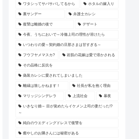
ワタシってサバサバしてるから
ホタルの嫁入り
裏サンデー
弁護士カレシ
復讐は離婚の後で
デザート
今夜、うちにおいで～冷徹上司の理性が溶けたら
いつわりの愛～契約婚の旦那さまは甘すぎる～
フウフヤメマスカ?
岩肌の花嫁は愛で溶かされる
その品格に反抗を
偽装カレシに愛されてしまいました
離縁は致しかねます！
社長が私を抱く理由
マリッジシンデレラ
上流社会
暴夜
いきなり婚～ 目が覚めたらイケメン上司の妻だった!?
～
純白のウエディングドレスで復讐を
癒やしのお隣さんには秘密がある