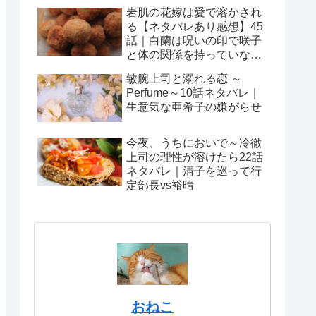
岩肌の花嫁は愛で溶かされ
る【ネタバレあり感想】45
話｜白蘭は呪いの印で咲子
と体の関係を持っていない
ことを証明する！
敏腕上司と溺れる恋 ～
Perfume～10話ネタバレ｜
生意気な亜希子の嫌がらせ
今夜、うちにおいで～冷徹
上司の理性が溶けたら22話
ネタバレ｜清子を巡って行
定部長vs裕晴
おねこ