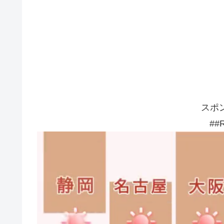
スポ
##R