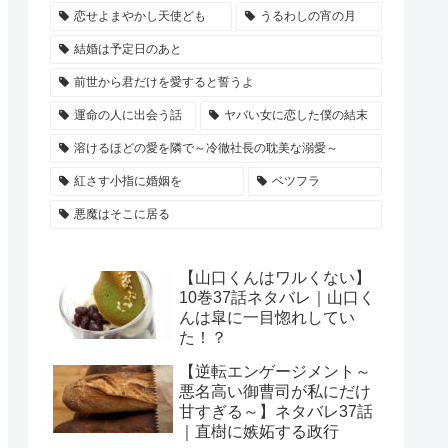
恋せよまやかし天使ども
うるわしの宵の月
結婚は予定日のあと
前世から君だけを愛すると誓うよ
運命の人に出会う話
ヤバい女に恋した僕の結末
溶けるほどの愛を隣で～冷徹社長の耽美な溺愛～
紅さす小指に婚姻を
ベツフラ
悪魔はそこに居る
【山口くんはワルくない】
10巻37話ネタバレ｜山口く
んは皐に一目惚れしてい
た！？
【逆転エンゲージメント～
悪名高い御曹司が私にだけ
甘すぎる～】ネタバレ37話
｜直樹に嫉妬する政行