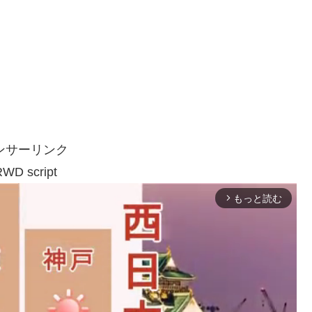
ンサーリンク
WD script
もっと読む
arrow_forward_ios