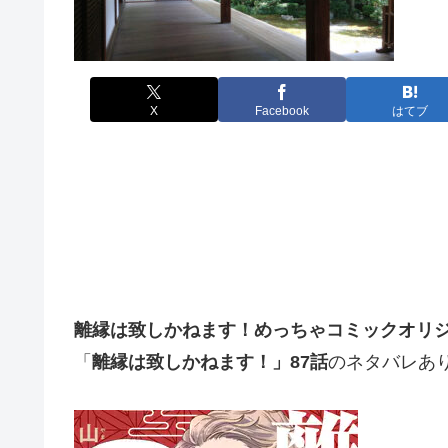
X
Facebook
はてブ
離縁は致しかねます！
めっちゃコミックオリ
「
離縁は致しかねます！」87
話
のネタバレあ