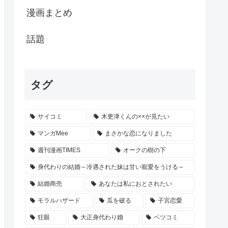
漫画まとめ
話題
タグ
サイコミ
木更津くんの××が見たい
マンガMee
まさかな恋になりました
週刊漫画TIMES
オークの樹の下
身代わりの結婚～冷遇された妹は甘い寵愛をうける～
結婚商売
あなたは私におとされたい
モラルハザード
瓜を破る
子宮恋愛
狂眼
大正身代わり婚
ベツコミ