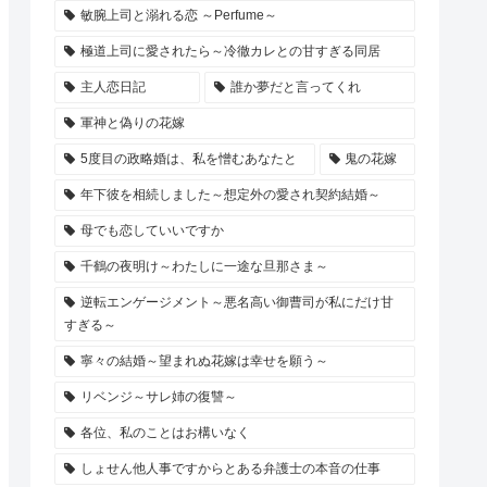
敏腕上司と溺れる恋 ～Perfume～
極道上司に愛されたら～冷徹カレとの甘すぎる同居
主人恋日記
誰か夢だと言ってくれ
軍神と偽りの花嫁
5度目の政略婚は、私を憎むあなたと
鬼の花嫁
年下彼を相続しました～想定外の愛され契約結婚～
母でも恋していいですか
千鶴の夜明け～わたしに一途な旦那さま～
逆転エンゲージメント～悪名高い御曹司が私にだけ甘
すぎる～
寧々の結婚～望まれぬ花嫁は幸せを願う～
リベンジ～サレ姉の復讐～
各位、私のことはお構いなく
しょせん他人事ですからとある弁護士の本音の仕事