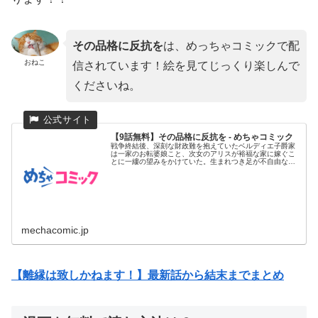
その品格に反抗を
は、めっちゃコミックで配
おねこ
信されています！絵を見てじっくり楽しんで
くださいね。
【9話無料】その品格に反抗を - めちゃコミック
戦争終結後、深刻な財政難を抱えていたベルディエ子爵家
は一家のお転婆娘こと、次女のアリスが裕福な家に嫁ぐこ
とに一縷の望みをかけていた。生まれつき足が不自由な長
女クロエは、妹に付...
mechacomic.jp
【離縁は致しかねます！】最新話から結末までまとめ