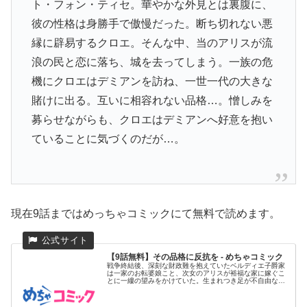
ト・フォン・ティセ。華やかな外見とは裏腹に、
彼の性格は身勝手で傲慢だった。断ち切れない悪
縁に辟易するクロエ。そんな中、当のアリスが流
浪の民と恋に落ち、城を去ってしまう。一族の危
機にクロエはデミアンを訪ね、一世一代の大きな
賭けに出る。互いに相容れない品格…。憎しみを
募らせながらも、クロエはデミアンへ好意を抱い
ていることに気づくのだが…。
現在9話まではめっちゃコミックにて無料で読めます。
【9話無料】その品格に反抗を - めちゃコミック
戦争終結後、深刻な財政難を抱えていたベルディエ子爵家
は一家のお転婆娘こと、次女のアリスが裕福な家に嫁ぐこ
とに一縷の望みをかけていた。生まれつき足が不自由な長
女クロエは、妹に付...