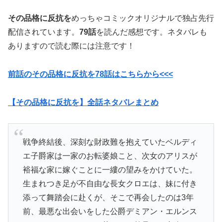
その品格に反抗を
めっちゃコミックオリジナルで独占先行
配信されています。
79話
を読んだ感想です。ネタバレも
ありますので読む際には注意です！
前話のその品格に反抗を78話はこちらから<<<
【その品格に反抗を】全話ネタバレまとめ
戦争終結後、深刻な財政難を抱えていたベルディ
エ子爵家は一家のお転婆娘こと、次女のアリスが
裕福な家に嫁ぐことに一縷の望みをかけていた。
生まれつき足が不自由な長女クロエは、妹に付き
添って舞踏会に赴くが、そこで再会したのは3年
前、最悪な出会いをした公爵デミアン・エルンス