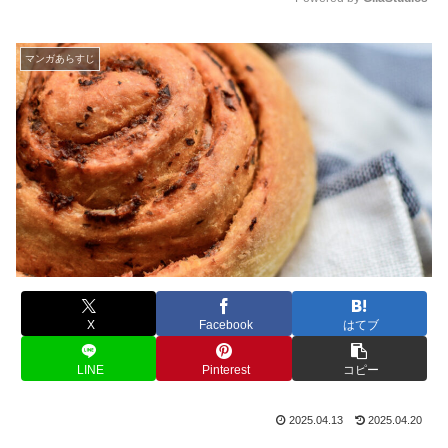
M
u
マンガあらすじ
t
e
X
Facebook
はてブ
LINE
Pinterest
コピー
2025.04.13
2025.04.20