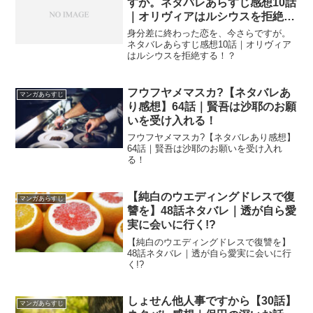
すが。ネタバレあらすじ感想10話
｜オリヴィアはルシウスを拒絶す
る！？
身分差に終わった恋を、今さらですが。
ネタバレあらすじ感想10話｜オリヴィア
はルシウスを拒絶する！？
フウフヤメマスカ?【ネタバレあ
マンガあらすじ
り感想】64話｜賢吾は沙耶のお願
いを受け入れる！
フウフヤメマスカ?【ネタバレあり感想】
64話｜賢吾は沙耶のお願いを受け入れ
る！
【純白のウエディングドレスで復
マンガあらすじ
讐を】48話ネタバレ｜透が自ら愛
実に会いに行く!?
【純白のウエディングドレスで復讐を】
48話ネタバレ｜透が自ら愛実に会いに行
く!?
しょせん他人事ですから【30話】
マンガあらすじ