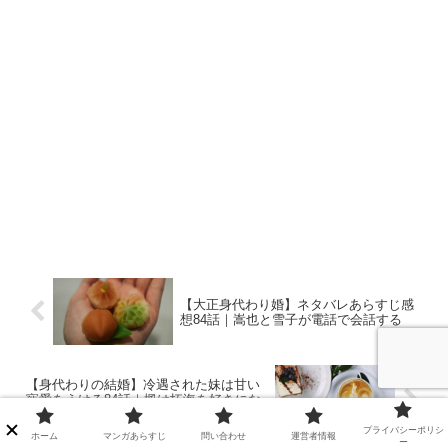
【大正身代わり婚】ネタバレあらすじ感
想84話｜嵩也と雪子が電話で会話する
【身代わりの結婚】冷遇された妹は甘い
寵愛をうける84話｜楓は拓海を好きにな
ったから律人と離婚したい!?
プライバシーポリシ
ホーム
マンガあらすじ
問い合わせ
運営者情報
ー