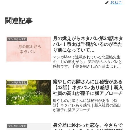
おねこ
関連記事
月の燃えがらネタバレ第24話ネタ
マンガあらすじ
バレ！恭太は千鶴がいるのが当た
り前になっていて…
マンガMeeで連載されている北里鮎先生
の「月の燃えがら」 第24話のネタバレと
感想です。千鶴を抱きしめた恭太はもう
千鶴を簡単に手放せないと思ってしまう
のだった。
癒やしのお隣さんには秘密がある
マンガあらすじ
【43話】ネタバレあり感想｜新入
社員の高山が藤子に猛アプローチ
癒やしのお隣さんには秘密がある【43
話】ネタバレあり感想｜新入社員の高山
が藤子に猛アプローチ
身分差に終わった恋を、今さらで
マンガあらすじ