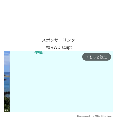
スポンサーリンク
##RWD script
もっと読む
arrow_forward_ios
Powered by 
GliaStudios