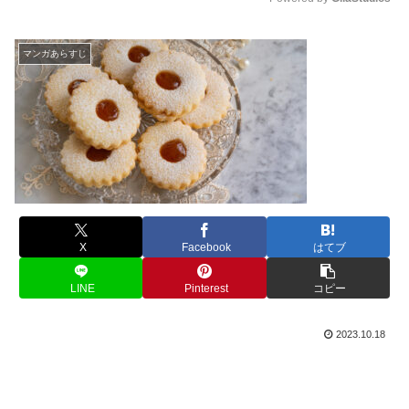
M
u
マンガあらすじ
t
e
X
Facebook
はてブ
LINE
Pinterest
コピー
2023.10.18