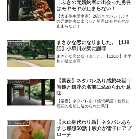
｜ふきの元婚約者に出会った勇吾
はモヤモヤが止まらない！
【大正學生愛妻家】26話ネタバレ｜ふき
の元婚約者に出会った勇吾はモヤモヤが
止まらない！
まさかな恋になりました。【118
マンガあらすじ
話】小早川が栞に謝罪
まさかな恋になりました。【118話】小早
川が栞に謝罪
【暴夜】ネタバレあり感想48話｜
マンガあらすじ
智鶴と穏花の名前に込められた意
味
【暴夜】ネタバレあり感想48話｜智鶴と
穏花の名前に込められた意味
【大正身代わり婚】ネタバレあら
マンガあらすじ
すじ感想50話｜駿介が雪子にアプ
ローチ