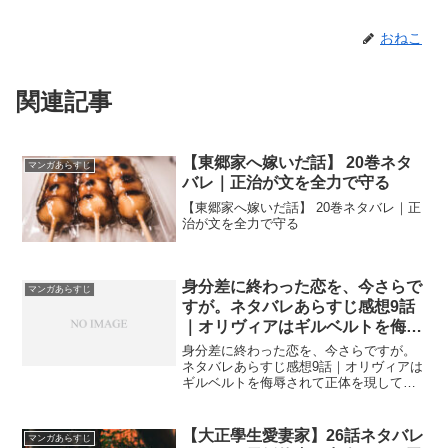
おねこ
関連記事
【東郷家へ嫁いだ話】 20巻ネタ
マンガあらすじ
バレ｜正治が文を全力で守る
【東郷家へ嫁いだ話】 20巻ネタバレ｜正
治が文を全力で守る
身分差に終わった恋を、今さらで
マンガあらすじ
すが。ネタバレあらすじ感想9話
｜オリヴィアはギルベルトを侮辱
されて正体を現してしまう！？
身分差に終わった恋を、今さらですが。
ネタバレあらすじ感想9話｜オリヴィアは
ギルベルトを侮辱されて正体を現してし
まう！？
【大正學生愛妻家】26話ネタバレ
マンガあらすじ