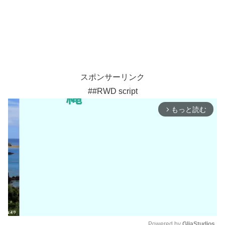
スポンサーリンク
##RWD script
もっと読む
arrow_forward_ios
Powered by 
GliaStudios