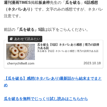
週刊漫画TIMES
掲載
板倉梓
先生の「
瓜を破る
」
6話
感想
（ネタバレあり）
です。文字のみの感想ですが、ネタバレ
注意です。
前話の
「瓜を破る」5話
は以下をごらんください。
瓜を破る【5話】ネタバレあり感想｜理乃の説得
力ある話
瓜を破る【5話】ネタバレあり感想｜理乃の説得力ある話
2023.10.18
cherrychillwill.com
【瓜を破る】感想(ネタバレあり)最新話から結末までまと
め
瓜を破るを無料でじっくり試し読みはこちらから