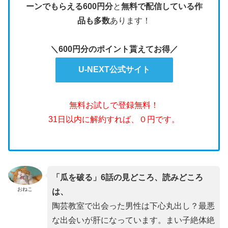
ーンでもらえる600円分
と
無料で配信している作
品も多数
あります！
＼600円分のポイント貰えてお得／
U-NEXT公式サイト
無料お試しで登録無料！
31日以内に解約すれば、０円です。
「瓜を破る」6話の見どころ、読みどころ
おねこ
は、
陶芸教室で出会った男性は下心丸出し？最悪
な出会いが肝になっています。まい子絶体絶