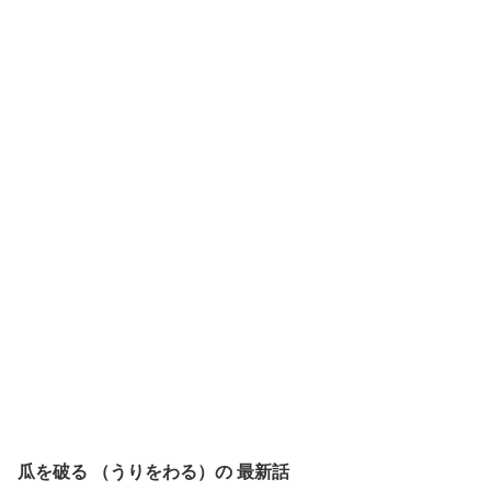
瓜を破る （うりをわる）の
最新話