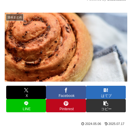
a
t
y
e
漫画まとめ
X
Facebook
はてブ
LINE
Pinterest
コピー
2024.05.06
2025.07.17