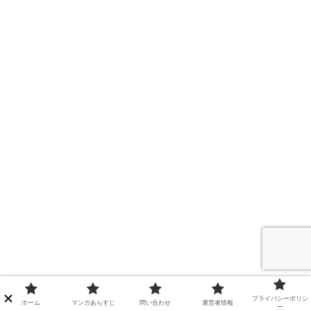
プライバシーポリシ
ホーム
マンガあらすじ
問い合わせ
運営者情報
「その品格に反抗を」73話の感想（ネタバレあ
ー