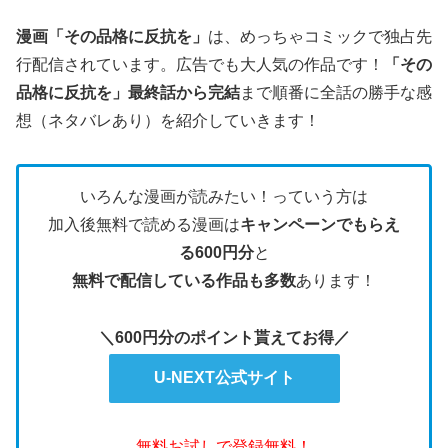
漫画「
その品格に反抗を
」
は、めっちゃコミックで独占先
行配信されています。広告でも大人気の作品です！
「
その
品格に反抗を
」最終
話から完結
まで順番に全話の勝手な感
想（ネタバレあり）を紹介していきます！
いろんな漫画が読みたい！っていう方は
加入後無料で読める漫画は
キャンペーンでもらえ
る600円分
と
無料で配信している作品も多数
あります！
＼600円分のポイント貰えてお得／
U-NEXT公式サイト
無料お試しで登録無料！