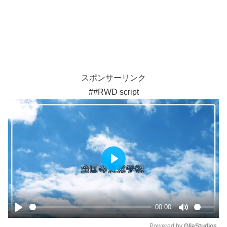
スポンサーリンク
##RWD script
P
l
a
y
00:00
P
M
Powered by 
GliaStudios
l
u