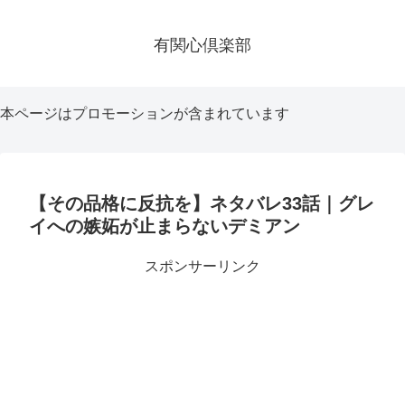
有関心倶楽部
本ページはプロモーションが含まれています
【その品格に反抗を】ネタバレ33話｜グレ
イへの嫉妬が止まらないデミアン
スポンサーリンク