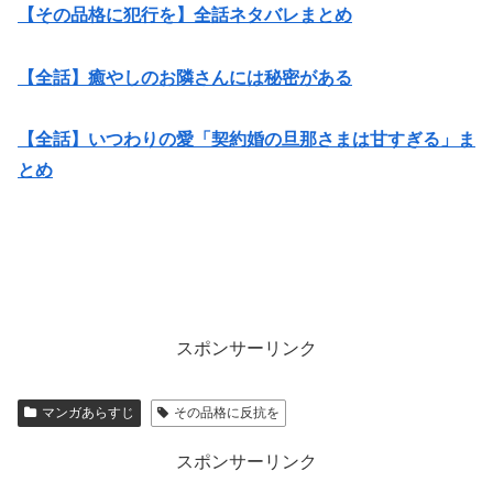
【その品格に犯行を】全話ネタバレまとめ
【全話】癒やしのお隣さんには秘密がある
【全話】いつわりの愛「契約婚の旦那さまは甘すぎる」ま
とめ
スポンサーリンク
マンガあらすじ
その品格に反抗を
スポンサーリンク