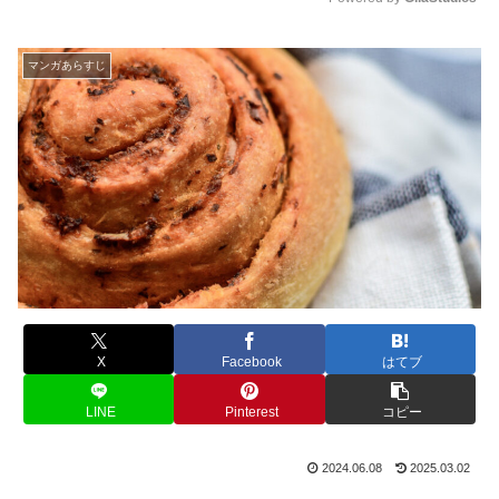
M
u
マンガあらすじ
t
e
X
Facebook
はてブ
LINE
Pinterest
コピー
2024.06.08
2025.03.02