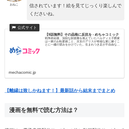
おねこ
信されています！絵を見てじっくり楽しんで
くださいね。
【9話無料】その品格に反抗を - めちゃコミック
戦争終結後、深刻な財政難を抱えていたベルディエ子爵家
は一家のお転婆娘こと、次女のアリスが裕福な家に嫁ぐこ
とに一縷の望みをかけていた。生まれつき足が不自由な長
女クロエは、妹に付...
mechacomic.jp
【離縁は致しかねます！】最新話から結末までまとめ
漫画を無料で読む方法は？