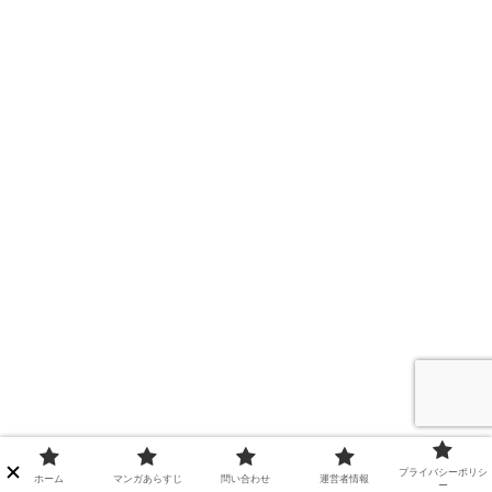
プライバシーポリシ
ホーム
マンガあらすじ
問い合わせ
運営者情報
ー