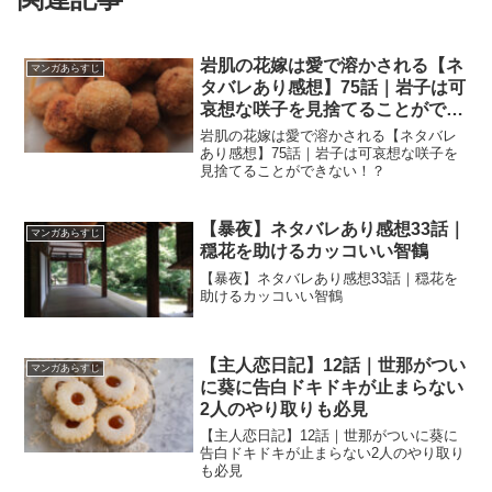
岩肌の花嫁は愛で溶かされる【ネ
マンガあらすじ
タバレあり感想】75話｜岩子は可
哀想な咲子を見捨てることができ
ない！？
岩肌の花嫁は愛で溶かされる【ネタバレ
あり感想】75話｜岩子は可哀想な咲子を
見捨てることができない！？
【暴夜】ネタバレあり感想33話｜
マンガあらすじ
穏花を助けるカッコいい智鶴
【暴夜】ネタバレあり感想33話｜穏花を
助けるカッコいい智鶴
【主人恋日記】12話｜世那がつい
マンガあらすじ
に葵に告白ドキドキが止まらない
2人のやり取りも必見
【主人恋日記】12話｜世那がついに葵に
告白ドキドキが止まらない2人のやり取り
も必見