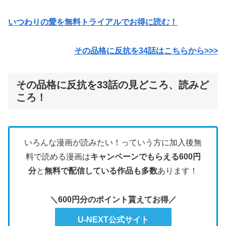
いつわりの愛を無料トライアルでお得に読む！
その品格に反抗を34話はこちらから>>>
その品格に反抗を33話の見どころ、読みど
ころ！
いろんな漫画が読みたい！っていう方に加入後無
料で読める漫画は
キャンペーンでもらえる600円
分
と
無料で配信している作品も多数
あります！
＼600円分のポイント貰えてお得／
U-NEXT公式サイト