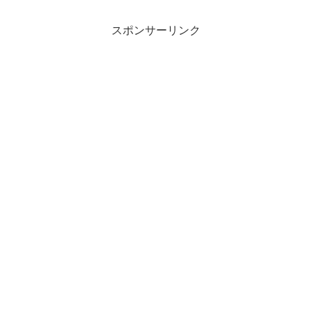
スポンサーリンク