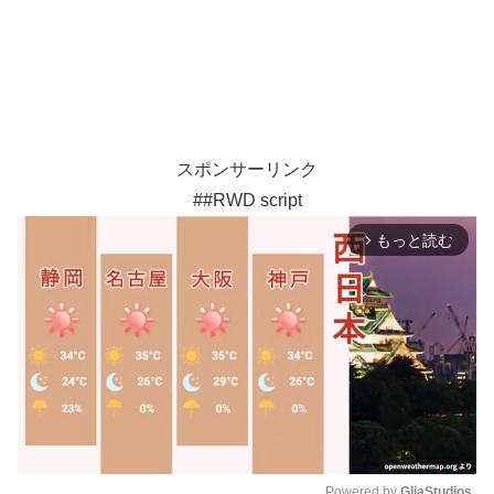
スポンサーリンク
##RWD script
もっと読む
arrow_forward_ios
Powered by 
GliaStudios