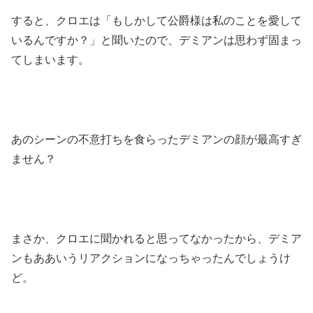
すると、クロエは「もしかして公爵様は私のことを愛して
いるんですか？」と聞いたので、デミアンは思わず固まっ
てしまいます。
あのシーンの不意打ちを食らったデミアンの顔が最高すぎ
ません？
まさか、クロエに聞かれると思ってなかったから、デミア
ンもああいうリアクションになっちゃったんでしょうけ
ど。