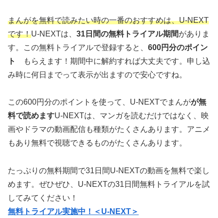
まんがを無料で読みたい時の一番のおすすめは、U-NEXT
です！
U-NEXTは、
31日間の無料トライアル期間
がありま
す。この無料トライアルで登録すると、
600円分のポイン
ト
もらえます！期間中に解約すれば大丈夫です。申し込
み時に何日までって表示が出ますので安心ですね。
この600円分のポイントを使って、U-NEXTでまんが
が無
料で読めます
U-NEXTは、マンガを読むだけではなく、映
画やドラマの動画配信も種類がたくさんあります。アニメ
もあり無料で視聴できるものがたくさんあります。
たっぷりの無料期間で31日間U-NEXTの動画を無料で楽し
めます。ぜひぜひ、U-NEXTの31日間無料トライアルを試
してみてください！
無料トライアル実施中！＜U-NEXT＞