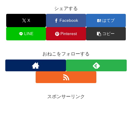
シェアする
X
Facebook
はてブ
LINE
Pinterest
コピー
おねこをフォローする
スポンサーリンク