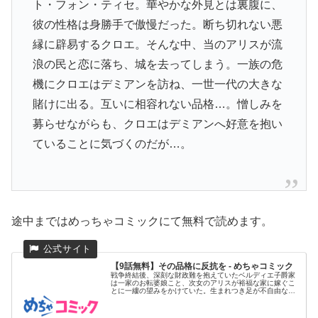
ト・フォン・ティセ。華やかな外見とは裏腹に、
彼の性格は身勝手で傲慢だった。断ち切れない悪
縁に辟易するクロエ。そんな中、当のアリスが流
浪の民と恋に落ち、城を去ってしまう。一族の危
機にクロエはデミアンを訪ね、一世一代の大きな
賭けに出る。互いに相容れない品格…。憎しみを
募らせながらも、クロエはデミアンへ好意を抱い
ていることに気づくのだが…。
途中まではめっちゃコミックにて無料で読めます。
【9話無料】その品格に反抗を - めちゃコミック
戦争終結後、深刻な財政難を抱えていたベルディエ子爵家
は一家のお転婆娘こと、次女のアリスが裕福な家に嫁ぐこ
とに一縷の望みをかけていた。生まれつき足が不自由な長
女クロエは、妹に付...