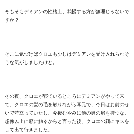
そもそもデミアンの性格上、我慢する方が無理じゃないで
すか？
そこに気づけばクロエも少しはデミアンを受け入れられそ
うな気がしましたけど。
その夜、クロエが寝ているところにデミアンがやって来
て、クロエの髪の毛を触りながら耳元で、今日はお前のせ
いで苛立っていたし、今後むやみに他の男の肩を持つな、
想像以上に癪に触るからと言った後、クロエの顔にキスを
して出て行きました。