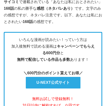
サイコミ
で連載されている「あなたは私におとされたい」
168話
の私の勝手な
感想（ネタバレあり）
です。文字のみ
の感想ですが、ネタバレ注意です。
以下、あなたは私にお
とされたい
168
話
の感想です。
いろんな漫画が読みたい！っていう方は
加入後無料で読める漫画は
キャンペーンでもらえ
る600円分
と
無料で配信している作品も多数
あります！
＼600円分のポイント貰えてお得／
U-NEXT公式サイト
無料お試しで登録無料！
31日以内に解約すれば、０円です。