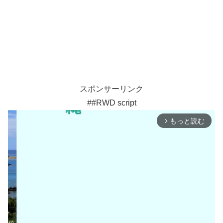
スポンサーリンク
##RWD script
もっと読む
arrow_forward_ios