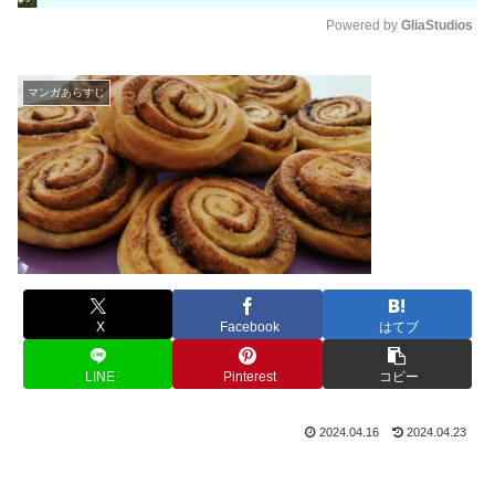
Powered by 
GliaStudios
M
u
マンガあらすじ
t
e
X
Facebook
はてブ
LINE
Pinterest
コピー
2024.04.16
2024.04.23