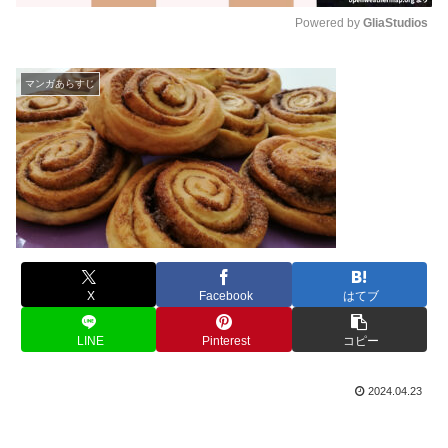
Powered by 
GliaStudios
M
u
マンガあらすじ
t
e
X
Facebook
はてブ
LINE
Pinterest
コピー
2024.04.23