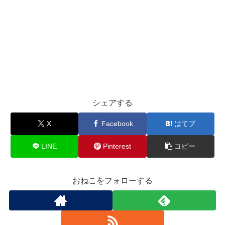
シェアする
X
Facebook
はてブ
LINE
Pinterest
コピー
おねこをフォローする