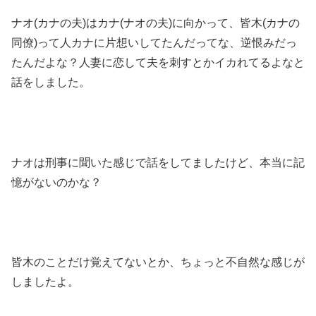
ナオ(カナの夫)はカナ(ナオの夫)に向かって、皆木(カナの
同僚)って人カナに片想いしてたんだってな、逆恨みだっ
たんだよな？人妻に恋して夫を刺すとかイカれてるよなと
話をしました。
ナオは刑事に聞いた感じで話をしてましたけど、本当に記
憶がないのかな？
皆木のことだけ覚えてないとか、ちょっと不自然な感じが
しましたよ。