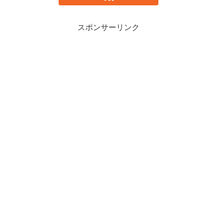
スポンサーリンク