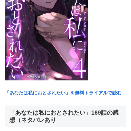
「あなたは私におとされたい」を無料トライアルで読む
「あなたは私におとされたい」169話の感
想（ネタバレあり