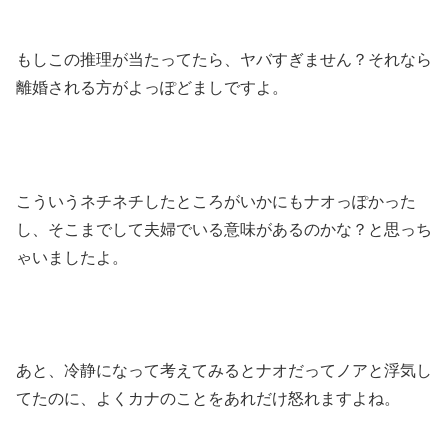
もしこの推理が当たってたら、ヤバすぎません？それなら
離婚される方がよっぽどましですよ。
こういうネチネチしたところがいかにもナオっぽかった
し、そこまでして夫婦でいる意味があるのかな？と思っち
ゃいましたよ。
あと、冷静になって考えてみるとナオだってノアと浮気し
てたのに、よくカナのことをあれだけ怒れますよね。