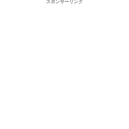
スポンサーリンク