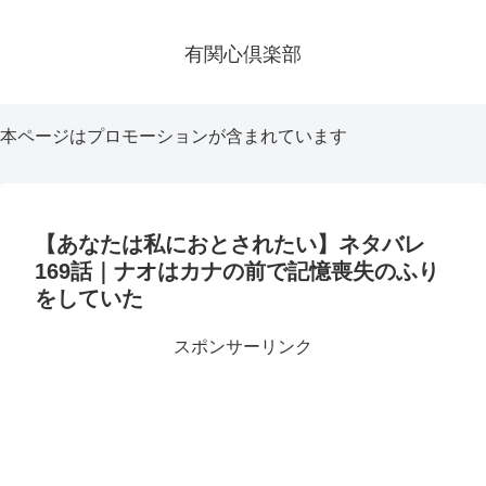
有関心倶楽部
本ページはプロモーションが含まれています
【あなたは私におとされたい】ネタバレ
169話｜ナオはカナの前で記憶喪失のふり
をしていた
スポンサーリンク