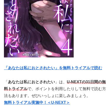
「あなたは私におとされたい」を無料トライアルで読む
「
あなたは私におとされたい
」は、
U-NEXTの31日間の無
料トライアル
で、ポイントを利用したりして無料で読む方
法もあります。ぜひいっしょに楽しみましょう。
無料トライアル実施中！＜U-NEXT＞