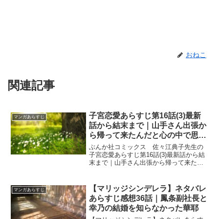
おねこ
関連記事
子宮恋愛あらすじ第16話(3)最新
マンガあらすじ
話から結末まで｜山手さん出張か
ら帰って来たんだと心の中で思い
ながら
ぶんか社コミックス 佐々江典子先生の
子宮恋愛あらすじ第16話(3)最新話から結
末まで｜山手さん出張から帰って来たん
だと心の中で思いながら
【マリッジシンデレラ】ネタバレ
マンガあらすじ
あらすじ感想36話｜鳳条副社長と
幸乃の結婚を知らなかった華耶