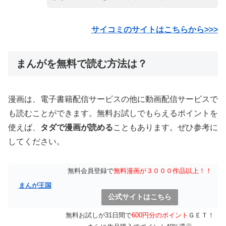
サイコミのサイトはこちらから>>>
まんがを無料で読む方法は？
漫画は、電子書籍配信サービスの他に動画配信サービスで
も読むことができます。無料お試しでもらえるポイントを
使えば、
タダで漫画が読める
こともあります。ぜひ参考に
してください。
無料会員登録で
無料漫画が３０００作品以上！！
まんが王国
公式サイトはこちら
無料お試しが31日間で
600円分のポイント
ＧＥＴ！