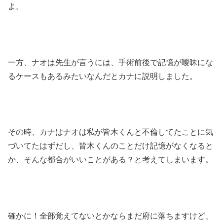
よ。
一方、ナオは先生が言うには、手術前後で記憶が曖昧にな
るケースもあるみたいなんだとカナに説明しました。
その時、カナはナオは私が皆木くんと不倫してたことに気
づいてたはずだし、皆木くんのことだけ記憶がなくなると
か、そんな都合がいいことがある？と考えてしまいます。
確かに！全部覚えてないとかならまだ府に落ちますけど、