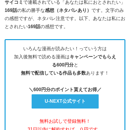
サイコミ
で連載されている「あなたは私におとされたい」
169話
の私の勝手な
感想（ネタバレあり）
です。文字のみ
の感想ですが、ネタバレ注意です。
以下、あなたは私にお
とされたい
169
話
の感想です。
いろんな漫画が読みたい！っていう方は
加入後無料で読める漫画は
キャンペーンでもらえ
る600円分
と
無料で配信している作品も多数
あります！
＼600円分のポイント貰えてお得／
U-NEXT公式サイト
無料お試しで登録無料！
31日以内に解約すれば、０円です。