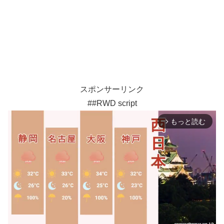
スポンサーリンク
##RWD script
もっと読む
arrow_forward_ios