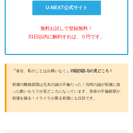
U-NEXT公式サイト
無料お試しで登録無料！
31日以内に解約すれば、０円です。
「
各位、私のことはお構いなく
」19話(5話-3)の見どころ！
初瀬の離婚原因は元夫の誠の不倫だった！当時の誠が初瀬に放
った酷いセリフが見どころになっています。杏奈の不倫願望が
初瀬を煽る！イライラが募る初瀬にも注目です。