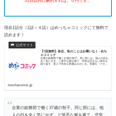
31日以内に解約すれば、０円です。
現在1話分（1話～４話）はめっちゃコミックにて無料で
読めます！
【7話無料】各位、私のことはお構いなく - めち
ゃコミック
企業の総務部で働く37歳の智子。同じ部には、他人の目を
全く気にせず、ど派手な服を着て、空気を読まない発言を
繰り返す、変人で有名な初瀬はるがいる。初瀬を『クセ強
の高齢独女』と揶...
mechacomic.jp
企業の総務部で働く37歳の智子。同じ部には、他
人の目を全く気にせず、ど派手な服を着て、空気