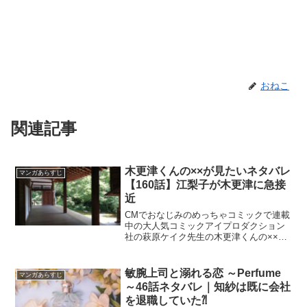
おねこ
関連記事
木更津くんの××が見たいネタバレ
マンガあらすじ
【160話】江梨子が木更津に急接
近
CMでおなじみのめっちゃコミックで連載
中の大人気コミックアイプロダクション
社の萩原ケイク先生の木更津くんの××が
見たいネタバレ【160話】江梨子が木更津
に急接近
敏腕上司と溺れる恋 ～Perfume
マンガあらすじ
～46話ネタバレ｜知紗は既に会社
を退職していた⁈