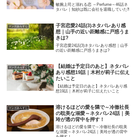
敏腕上司と溺れる恋 ～Perfume～46話ネ
タバレ｜知紗は既に会社を退職していた⁈
子宮恋愛24話(3)ネタバレあり感
マンガあらすじ
想｜山手の近い距離感に戸惑うま
きは?
子宮恋愛24話(3)ネタバレあり感想｜山手
の近い距離感に戸惑うまきは?
【結婚は予定日のあと】ネタバレ
マンガあらすじ
あり感想19話｜木村が莉子に伝え
たいこと
【結婚は予定日のあと】ネタバレあり感
想19話｜木村が莉子に伝えたいこと
溶けるほどの愛を隣で～冷徹社長
マンガあらすじ
の耽美な溺愛～ネタバレ24話｜美
玲が透の背中を押す！
溶けるほどの愛を隣で～冷徹社長の耽美
な溺愛～ネタバレ24話｜美玲が透の背中
を押す！