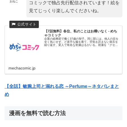
おねこ
コミックで独占先行配信されています！絵を
見てじっくり楽しんでくださいね。
【7話無料】各位、私のことはお構いなく - めち
ゃコミック
企業の総務部で働く37歳の智子。同じ部には、他人の目を
全く気にせず、ど派手な服を着て、空気を読まない発言を
繰り返す、変人で有名な初瀬はるがいる。初瀬を『クセ強
の高齢独女』と揶...
mechacomic.jp
【全話】敏腕上司と溺れる恋 ～Perfume～ネタバレまと
め
漫画を無料で読む方法