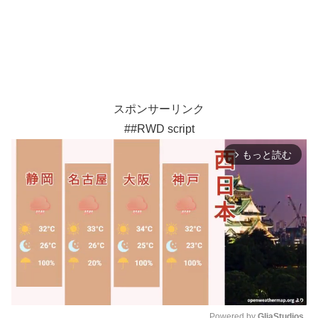
スポンサーリンク
##RWD script
もっと読む
arrow_forward_ios
Powered by 
GliaStudios