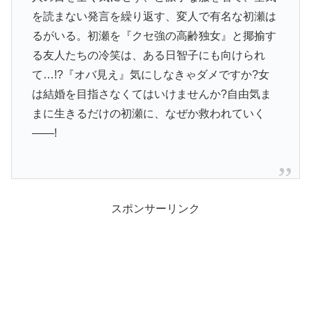
を読まない発言を繰り返す、変人で有名な初瀬は
るがいる。初瀬を『クセ強の高齢独女』と揶揄す
る友人たちの冷笑は、ある日智子にも向けられ
て…!?『オバ見え』気にしなきゃダメですか?女
は結婚を目指さなくてはいけませんか?自由気ま
まに生きるだけの初瀬に、なぜか救われていく
――!
スポンサーリンク