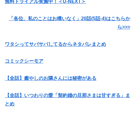
無料トライアル実施中！＜U-NEXT＞
「各位、私のことはお構いなく」20話(5
話-4
)はこちらか
ら>>>
ワタシってサバサバしてるからネタバレまとめ
コミックシーモア
【全話】癒やしのお隣さんには秘密がある
【全話】いつわりの愛「契約婚の旦那さまは甘すぎる」ま
とめ