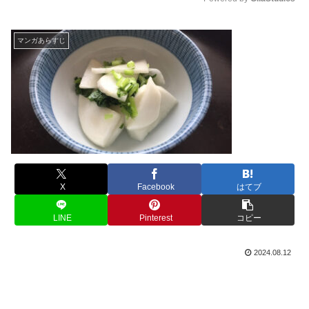
M
u
マンガあらすじ
t
e
X
Facebook
はてブ
LINE
Pinterest
コピー
2024.08.12