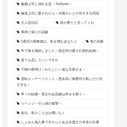
敏腕上司と溺れる恋 ～Perfume～
極道上司に愛されたら～冷徹カレとの甘すぎる同居
主人恋日記
誰か夢だと言ってくれ
軍神と偽りの花嫁
5度目の政略婚は、私を憎むあなたと
鬼の花嫁
年下彼を相続しました～想定外の愛され契約結婚～
母でも恋していいですか
千鶴の夜明け～わたしに一途な旦那さま～
逆転エンゲージメント～悪名高い御曹司が私にだけ甘
すぎる～
寧々の結婚～望まれぬ花嫁は幸せを願う～
リベンジ～サレ姉の復讐～
各位、私のことはお構いなく
しょせん他人事ですからとある弁護士の本音の仕事