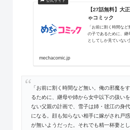
【27話無料】大
ゃコミック
「お前に割く時間など
の子であるために、継
としてしか見ていない父
mechacomic.jp
「お前に割く時間など無い。俺の邪魔を
るために、継母や姉から女中以下の扱い
ない父親の計画で、雪子は姉・毬江の身
になる。顔も知らない相手に嫁がされ戸
が無いようだった。それでも精一杯妻と