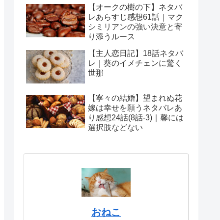
【オークの樹の下】ネタバ
レあらすじ感想61話｜マク
シミリアンの強い決意と寄
り添うルース
【主人恋日記】18話ネタバ
レ｜葵のイメチェンに驚く
世那
【寧々の結婚】望まれぬ花
嫁は幸せを願うネタバレあ
り感想24話(8話-3)｜馨には
選択肢などない
おねこ