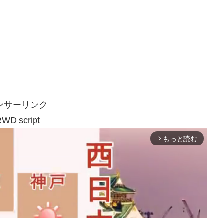
ンサーリンク
WD script
もっと読む
arrow_forward_ios