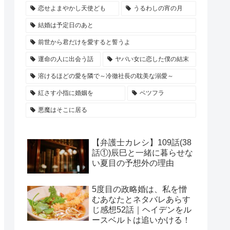
恋せよまやかし天使ども
うるわしの宵の月
結婚は予定日のあと
前世から君だけを愛すると誓うよ
運命の人に出会う話
ヤバい女に恋した僕の結末
溶けるほどの愛を隣で～冷徹社長の耽美な溺愛～
紅さす小指に婚姻を
ベツフラ
悪魔はそこに居る
【弁護士カレシ】109話(38
話①)辰巳と一緒に暮らせな
い夏目の予想外の理由
5度目の政略婚は、私を憎
むあなたとネタバレあらす
じ感想52話｜ヘイデンをル
ースベルトは追いかける！