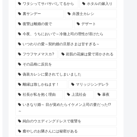
ワタシってサバサバしてるから
ホタルの嫁入り
裏サンデー
弁護士カレシ
復讐は離婚の後で
デザート
今夜、うちにおいで～冷徹上司の理性が溶けたら
いつわりの愛～契約婚の旦那さまは甘すぎる～
フウフヤメマスカ?
岩肌の花嫁は愛で溶かされる
その品格に反抗を
偽装カレシに愛されてしまいました
離縁は致しかねます！
マリッジシンデレラ
社長が私を抱く理由
上流社会
暴夜
いきなり婚～ 目が覚めたらイケメン上司の妻だった!?
～
純白のウエディングドレスで復讐を
癒やしのお隣さんには秘密がある