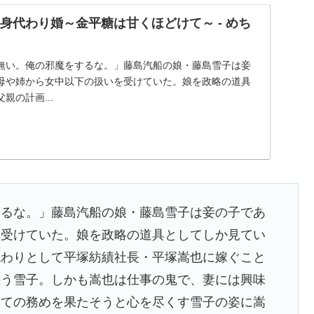
正身代わり婚～金平糖は甘くほどけて～ - めち
無い。俺の邪魔をするな。」藤島汽船の娘・藤島雪子は妾
母や姉から女中以下の扱いを受けていた。娘を政略の道具
親の計画...
するな。」藤島汽船の娘・藤島雪子は妾の子であ
を受けていた。娘を政略の道具としてしか見てい
代わりとして平塚紡績社長・平塚嵩也に嫁ぐこと
惑う雪子。しかも嵩也は仕事の鬼で、妻には興味
しての務めを果たそうと心を尽くす雪子の姿に嵩