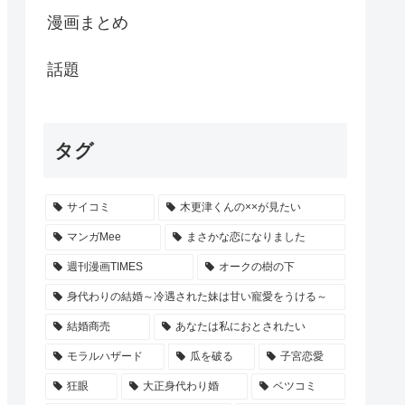
漫画まとめ
話題
タグ
サイコミ
木更津くんの××が見たい
マンガMee
まさかな恋になりました
週刊漫画TIMES
オークの樹の下
身代わりの結婚～冷遇された妹は甘い寵愛をうける～
結婚商売
あなたは私におとされたい
モラルハザード
瓜を破る
子宮恋愛
狂眼
大正身代わり婚
ベツコミ