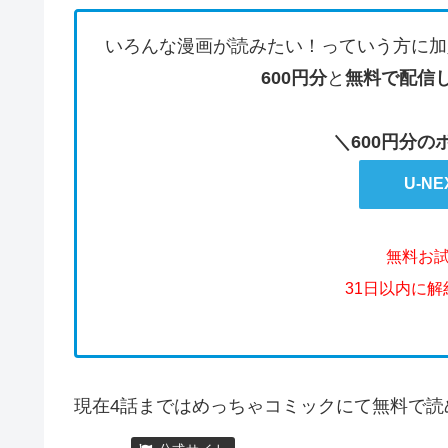
いろんな漫画が読みたい！っていう方に加
600円分
と
無料で配信
＼600円分
U-N
無料お
31日以内に
現在4話まではめっちゃコミックにて無料で読