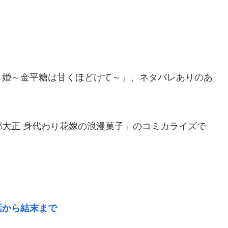
り婚～金平糖は甘くほどけて～」、ネタバレありのあ
。
大正 身代わり花嫁の浪漫菓子」のコミカライズで
話から結末まで