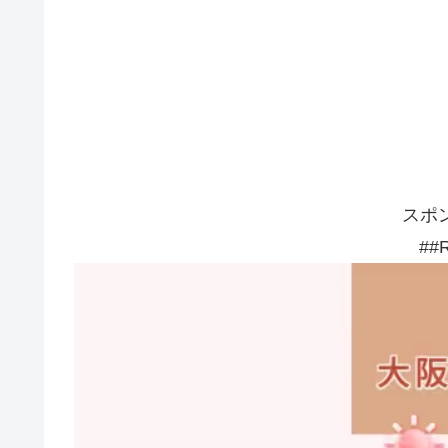
スポ
##R