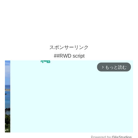
スポンサーリンク
##RWD script
もっと読む
arrow_forward_ios
Powered by 
GliaStudios