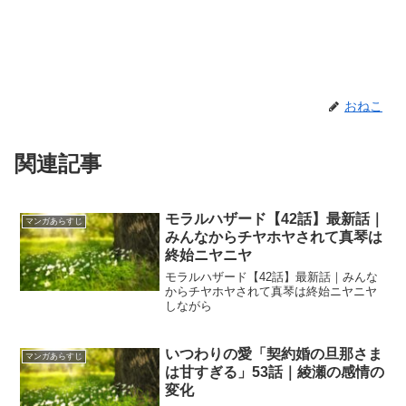
おねこ
関連記事
モラルハザード【42話】最新話｜
マンガあらすじ
みんなからチヤホヤされて真琴は
終始ニヤニヤ
モラルハザード【42話】最新話｜みんな
からチヤホヤされて真琴は終始ニヤニヤ
しながら
いつわりの愛「契約婚の旦那さま
マンガあらすじ
は甘すぎる」53話｜綾瀬の感情の
変化