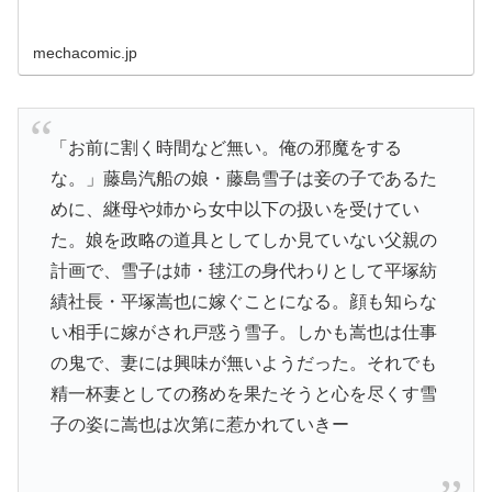
mechacomic.jp
「お前に割く時間など無い。俺の邪魔をする
な。」藤島汽船の娘・藤島雪子は妾の子であるた
めに、継母や姉から女中以下の扱いを受けてい
た。娘を政略の道具としてしか見ていない父親の
計画で、雪子は姉・毬江の身代わりとして平塚紡
績社長・平塚嵩也に嫁ぐことになる。顔も知らな
い相手に嫁がされ戸惑う雪子。しかも嵩也は仕事
の鬼で、妻には興味が無いようだった。それでも
精一杯妻としての務めを果たそうと心を尽くす雪
子の姿に嵩也は次第に惹かれていきー