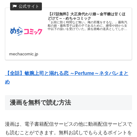
【27話無料】大正身代わり婚～金平糖は甘くほ
どけて～ - めちゃコミック
「お前に割く時間など無い。俺の邪魔をするな。」藤島汽
船の娘・藤島雪子は妾の子であるために、継母や姉から女
中以下の扱いを受けていた。娘を政略の道具としてしか見
ていない父親の計画...
mechacomic.jp
【全話】敏腕上司と溺れる恋 ～Perfume～ネタバレまと
め
漫画を無料で読む方法
漫画は、電子書籍配信サービスの他に動画配信サービスで
も読むことができます。無料お試しでもらえるポイントを