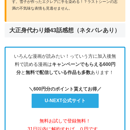
す。雪子が作ったエクレアに手を染める！？ラストシーンの志
満の不気味な表情も見逃せません。
大正身代わり婚43話感想（ネタバレあり）
いろんな漫画が読みたい！っていう方に加入後無
料で読める漫画は
キャンペーンでもらえる600円
分
と
無料で配信している作品も多数
あります！
＼600円分のポイント貰えてお得／
U-NEXT公式サイト
無料お試しで登録無料！
31日以内に解約すれば、０円です。