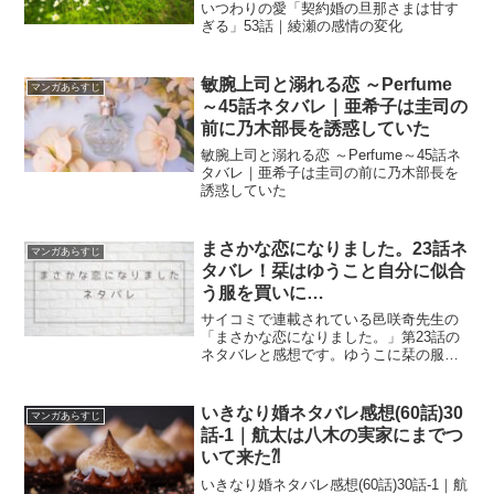
いつわりの愛「契約婚の旦那さまは甘す
ぎる」53話｜綾瀬の感情の変化
敏腕上司と溺れる恋 ～Perfume
マンガあらすじ
～45話ネタバレ｜亜希子は圭司の
前に乃木部長を誘惑していた
敏腕上司と溺れる恋 ～Perfume～45話ネ
タバレ｜亜希子は圭司の前に乃木部長を
誘惑していた
まさかな恋になりました。23話ネ
マンガあらすじ
タバレ！栞はゆうこと自分に似合
う服を買いに…
サイコミで連載されている邑咲奇先生の
「まさかな恋になりました。」第23話の
ネタバレと感想です。ゆうこに栞の服を
選んで貰い、メイクをしてもらい...まさ
かの！ 続きが気になる..回です。
いきなり婚ネタバレ感想(60話)30
マンガあらすじ
話-1｜航太は八木の実家にまでつ
いて来た⁈
いきなり婚ネタバレ感想(60話)30話-1｜航