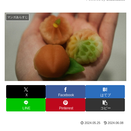
M
u
マンガあらすじ
t
e
X
Facebook
はてブ
LINE
Pinterest
コピー
2024.05.25
2024.06.08