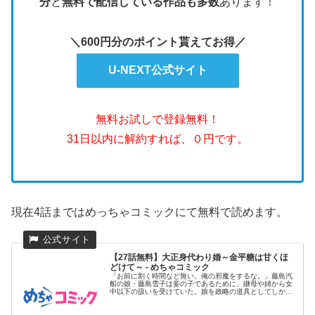
分
と
無料で配信している作品も多数
あります！
＼600円分のポイント貰えてお得／
U-NEXT公式サイト
無料お試しで登録無料！
31日以内に解約すれば、０円です。
現在4話まではめっちゃコミックにて無料で読めます。
【27話無料】大正身代わり婚～金平糖は甘くほ
どけて～ - めちゃコミック
「お前に割く時間など無い。俺の邪魔をするな。」藤島汽
船の娘・藤島雪子は妾の子であるために、継母や姉から女
中以下の扱いを受けていた。娘を政略の道具としてしか見
ていない父親の計画...