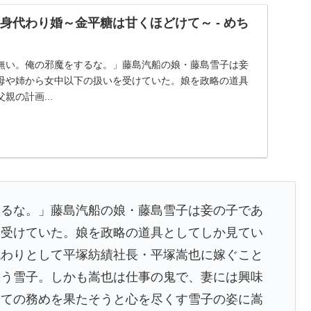
正身代わり婚～金平糖は甘くほどけて～ - めち
無い。俺の邪魔をするな。」藤島汽船の娘・藤島雪子は妾
母や姉から女中以下の扱いを受けていた。娘を政略の道具
親の計画...
するな。」藤島汽船の娘・藤島雪子は妾の子であ
を受けていた。娘を政略の道具としてしか見てい
代わりとして平塚紡績社長・平塚嵩也に嫁ぐこと
惑う雪子。しかも嵩也は仕事の鬼で、妻には興味
しての務めを果たそうと心を尽くす雪子の姿に嵩