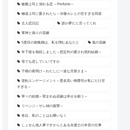
敏腕上司と溺れる恋 ～Perfume～
極道上司に愛されたら～冷徹カレとの甘すぎる同居
主人恋日記
誰か夢だと言ってくれ
軍神と偽りの花嫁
5度目の政略婚は、私を憎むあなたと
鬼の花嫁
年下彼を相続しました～想定外の愛され契約結婚～
母でも恋していいですか
千鶴の夜明け～わたしに一途な旦那さま～
逆転エンゲージメント～悪名高い御曹司が私にだけ甘
すぎる～
寧々の結婚～望まれぬ花嫁は幸せを願う～
リベンジ～サレ姉の復讐～
各位、私のことはお構いなく
しょせん他人事ですからとある弁護士の本音の仕事