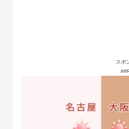
スポ
##R