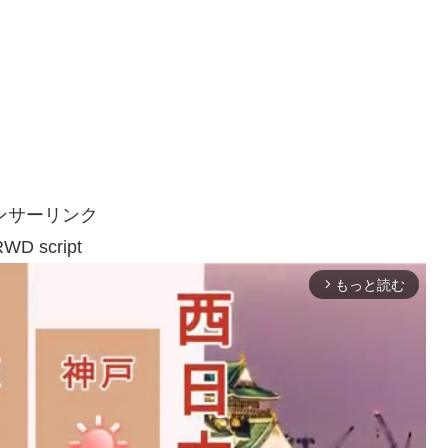
ンサーリンク
WD script
もっと読む
arrow_forward_ios