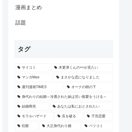
漫画まとめ
話題
タグ
サイコミ
木更津くんの××が見たい
マンガMee
まさかな恋になりました
週刊漫画TIMES
オークの樹の下
身代わりの結婚～冷遇された妹は甘い寵愛をうける～
結婚商売
あなたは私におとされたい
モラルハザード
瓜を破る
子宮恋愛
狂眼
大正身代わり婚
ベツコミ