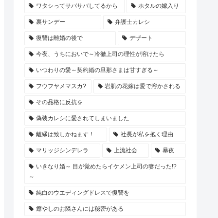
ワタシってサバサバしてるから
ホタルの嫁入り
裏サンデー
弁護士カレシ
復讐は離婚の後で
デザート
今夜、うちにおいで～冷徹上司の理性が溶けたら
いつわりの愛～契約婚の旦那さまは甘すぎる～
フウフヤメマスカ?
岩肌の花嫁は愛で溶かされる
その品格に反抗を
偽装カレシに愛されてしまいました
離縁は致しかねます！
社長が私を抱く理由
マリッジシンデレラ
上流社会
暴夜
いきなり婚～ 目が覚めたらイケメン上司の妻だった!?
～
純白のウエディングドレスで復讐を
癒やしのお隣さんには秘密がある