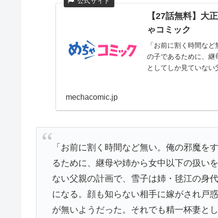
【27話無料】大
ゃコミック
「お前に割く時間など
の子であるために、継
としてしか見ていない父
mechacomic.jp
「お前に割く時間など無い。俺の邪魔を
るために、継母や姉から女中以下の扱い
ない父親の計画で、雪子は姉・毬江の身
になる。顔も知らない相手に嫁がされ戸
が無いようだった。それでも精一杯妻と