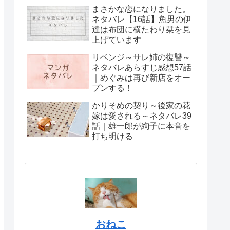
まさかな恋になりました。
ネタバレ【16話】魚男の伊
達は布団に横たわり栞を見
上げています
リベンジ～サレ姉の復讐～
ネタバレあらすじ感想57話
｜めぐみは再び新店をオー
プンする！
かりそめの契り～後家の花
嫁は愛される～ネタバレ39
話｜雄一郎が絢子に本音を
打ち明ける
おねこ