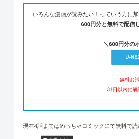
いろんな漫画が読みたい！っていう方に加
600円分
と
無料で配信
＼600円分
U-N
無料お
31日以内に
現在4話まではめっちゃコミックにて無料で読