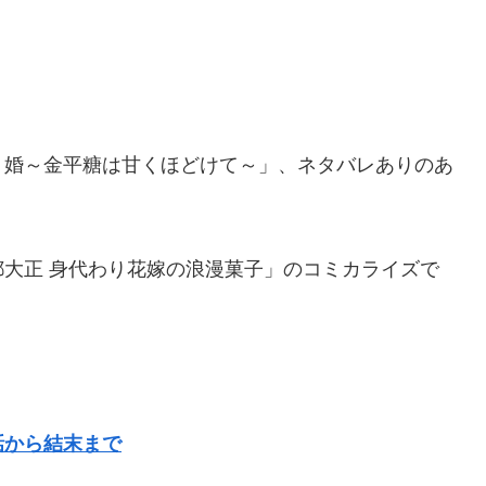
り婚～金平糖は甘くほどけて～」、ネタバレありのあ
。
大正 身代わり花嫁の浪漫菓子」のコミカライズで
話から結末まで