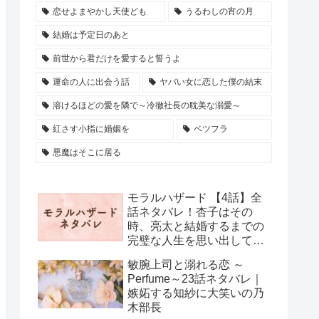
恋せよまやかし天使ども
うるわしの宵の月
結婚は予定日のあと
前世から君だけを愛すると誓うよ
運命の人に出会う話
ヤバい女に恋した僕の結末
溶けるほどの愛を隣で～冷徹社長の耽美な溺愛～
紅さす小指に婚姻を
ベツフラ
悪魔はそこに居る
モラルハザード 【4話】全
話ネタバレ！杏子はその
時、亮太と結婚するまでの
完璧な人生を思い出して…
敏腕上司と溺れる恋 ～
Perfume～23話ネタバレ｜
嫉妬する知紗に大笑いの乃
木部長