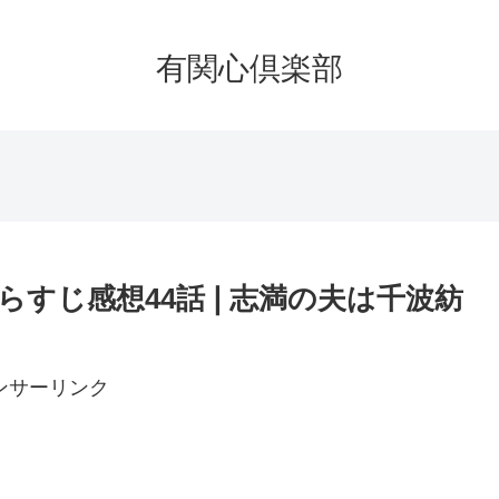
有関心倶楽部
らすじ感想44話❘志満の夫は千波紡
ンサーリンク