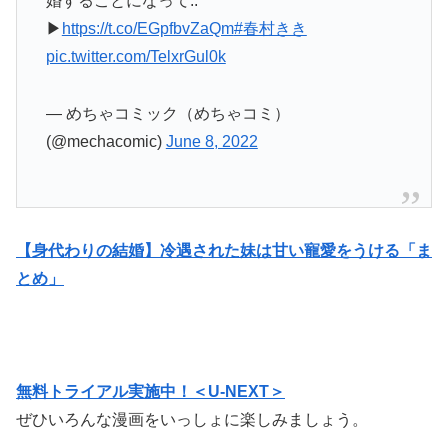
婚することになって..
▶
https://t.co/EGpfbvZaQm
#春村きき
pic.twitter.com/TelxrGul0k
— めちゃコミック（めちゃコミ）
(@mechacomic)
June 8, 2022
【身代わりの結婚】冷遇された妹は甘い寵愛をうける「ま
とめ」
無料トライアル実施中！＜U-NEXT＞
ぜひいろんな漫画をいっしょに楽しみましょう。