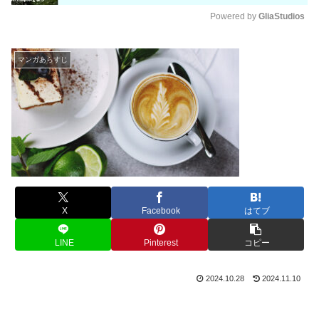
Powered by 
GliaStudios
M
u
マンガあらすじ
t
e
X
Facebook
はてブ
LINE
Pinterest
コピー
2024.10.28
2024.11.10