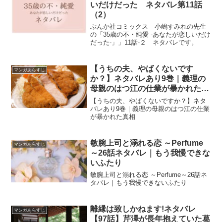
いだけだった ネタバレ第11話
（2）
ぶんか社コミックス 小嶋すみれの先生
の「35歳の不・純愛 -あなたが恋しいだけ
だった-」」11話-２ ネタバレです。
【うちの夫、やばくないです
マンガあらすじ
か？】ネタバレあり9巻｜義理の
母親のはつ江の仕業が暴かれた真
相
【うちの夫、やばくないですか？】ネタ
バレあり9巻｜義理の母親のはつ江の仕業
が暴かれた真相
敏腕上司と溺れる恋 ～Perfume
マンガあらすじ
～26話ネタバレ｜もう我慢できな
いふたり
敏腕上司と溺れる恋 ～Perfume～26話ネ
タバレ｜もう我慢できないふたり
離縁は致しかねます!ネタバレ
マンガあらすじ
【97話】芹澤が長年抱えていた葛