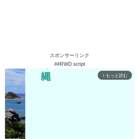
スポンサーリンク
##RWD script
もっと読む
arrow_forward_ios