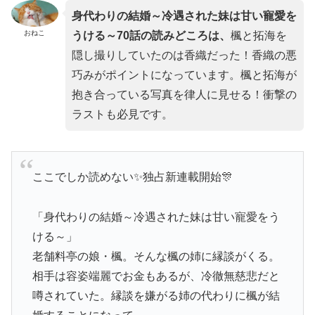
身代わりの結婚～冷遇された妹は甘い寵愛を
おねこ
うける～70話の読みどころは、
楓と拓海を
隠し撮りしていたのは香織だった！香織の悪
巧みがポイントになっています。楓と拓海が
抱き合っている写真を律人に見せる！衝撃の
ラストも必見です。
ここでしか読めない✨独占新連載開始🎊
「身代わりの結婚～冷遇された妹は甘い寵愛をう
ける～」
老舗料亭の娘・楓。そんな楓の姉に縁談がくる。
相手は容姿端麗でお金もあるが、冷徹無慈悲だと
噂されていた。縁談を嫌がる姉の代わりに楓が結