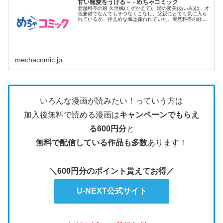
甘い寵愛をうける～ - めちゃコミック
老舗料亭の娘 久世楓(くぜかえで)。姉の愛美(あいみ)は、才
色兼備でなんでもそつなくこなし、父親にとても気に入ら
れているが、控えめな楓は嫌われていた。突然料亭の経営
が傾いてし...
mechacomic.jp
いろんな漫画が読みたい！っていう方は
加入後無料で読める漫画は
キャンペーンでもらえ
る600円分
と
無料で配信している作品も多数
あります！
＼600円分のポイント貰えてお得／
U-NEXT公式サイト