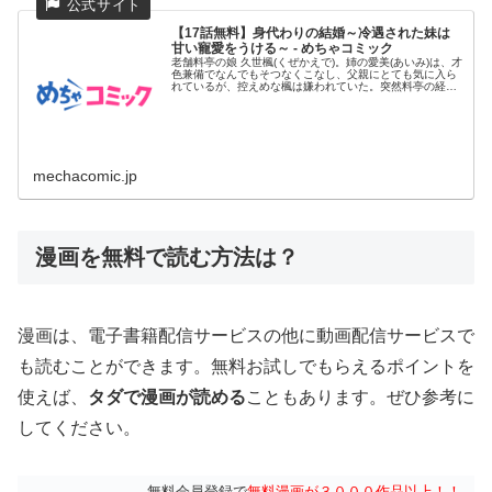
【17話無料】身代わりの結婚～冷遇された妹は
甘い寵愛をうける～ - めちゃコミック
老舗料亭の娘 久世楓(くぜかえで)。姉の愛美(あいみ)は、才
色兼備でなんでもそつなくこなし、父親にとても気に入ら
れているが、控えめな楓は嫌われていた。突然料亭の経営
が傾いてし...
mechacomic.jp
漫画を無料で読む方法は？
漫画は、電子書籍配信サービスの他に動画配信サービスで
も読むことができます。無料お試しでもらえるポイントを
使えば、
タダで漫画が読める
こともあります。ぜひ参考に
してください。
無料会員登録で
無料漫画が３０００作品以上！！