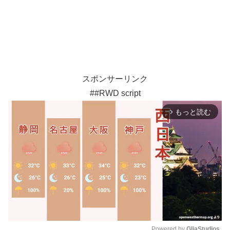
スポンサーリンク
##RWD script
もっと読む
arrow_forward_ios
Powered by 
GliaStudios