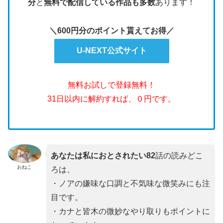
分
と
無料で配信している作品も多数
あります！
＼600円分のポイント貰えてお得／
U-NEXT公式サイト
無料お試しで登録無料！
31日以内に解約すれば、０円です。
あなたは私におとされたい82
話の読みどこ
おねこ
ろは、
・ノアの嫌味な口調と不気味な微笑みにも注
目です。
・カナと皆木の微妙なやり取りもポイントに