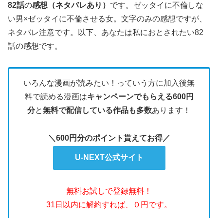
82話
の
感想（ネタバレあり）
です。ゼッタイに不倫しな
い男×ゼッタイに不倫させる女。文字のみの感想ですが、
ネタバレ注意です。
以下、あなたは私におとされたい82
話の感想です。
いろんな漫画が読みたい！っていう方に加入後無
料で読める漫画は
キャンペーンでもらえる600円
分
と
無料で配信している作品も多数
あります！
＼600円分のポイント貰えてお得／
U-NEXT公式サイト
無料お試しで登録無料！
31日以内に解約すれば、０円です。