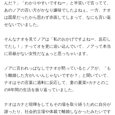
んだ？」「わかりやすいですねー」と半笑いで言ってて、
あのノアの言い方がかなり嫌味でしたよねぇ。一方、ナオ
は図星だったから思わず赤面してしまって、なにも言い返
せないでいました。
そんなナオを見てノアは「私のおかげですよねー、反応し
てたし！」ナってオを更に追い込んでいて、ノアって本当
に容赦がない女性だなぁっと思っちゃいます。
ノアに言われっぱなしでナオが黙っているとノアが、「も
う離婚した方がいいんじゃないですか？」と聞いていて、
ナオはその言葉に過剰に反応して、妻の夏菜=カナとのこ
の6年間の生活を振り返っていました。
ナオはカナと喧嘩をしてもその場を取り繕うために自分が
謝ったり、社会的立場や体裁で離婚しなかったみたいです