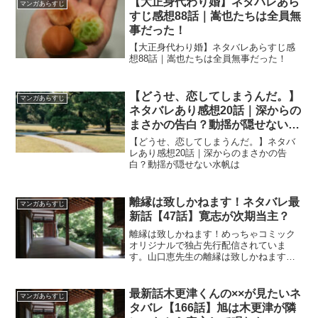
【大正身代わり婚】ネタバレあら
マンガあらすじ
すじ感想88話｜嵩也たちは全員無
事だった！
【大正身代わり婚】ネタバレあらすじ感
想88話｜嵩也たちは全員無事だった！
【どうせ、恋してしまうんだ。】
マンガあらすじ
ネタバレあり感想20話｜深からの
まさかの告白？動揺が隠せない水
帆は
【どうせ、恋してしまうんだ。】ネタバ
レあり感想20話｜深からのまさかの告
白？動揺が隠せない水帆は
離縁は致しかねます！ネタバレ最
マンガあらすじ
新話【47話】寛志が次期当主？
離縁は致しかねます！めっちゃコミック
オリジナルで独占先行配信されていま
す。山口恵先生の離縁は致しかねます！
ネタバレ最新話【47話】寛志が次期当
主？
最新話木更津くんの××が見たいネ
マンガあらすじ
タバレ【166話】旭は木更津が隣