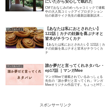
にいたから安心して眠れた
CMでおなじみのめっちゃコミックで連載
中の大人気コミックアイプロダクション
社の萩原ケイク先生の最新話最新話木更
津くんの××が見たいネタバレ【166話】
旭は木更津が隣にいたから安心して眠れ
た
【あなたは私におとされたい】
マンガあらすじ
122話｜カナの妊娠を喜ぶナオと
皆木がチラつくカナ
【あなたは私におとされたい】122話｜カ
ナの妊娠を喜ぶナオと皆木がチラつくカ
ナ
誰か夢だと言ってくれネタバレ・
マンガあらすじ
ep17話 ｜マンガMee
マンガMeeで連載されているみっしぇる
先生の「誰か夢だと言ってくれ」マンガ
Meeオリジナル作品です。ちょっとHでキ
ュンとするBL低身長にコンプレックスが
ある男子高校生小夜と高身長イケメンの
真柴の関係は...前話の誰か夢だと言って
くれ16話は...
スポンサーリンク