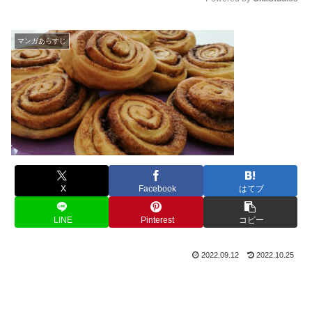
M
u
マンガあらすじ
t
e
X
Facebook
はてブ
LINE
Pinterest
コピー
2022.09.12
2022.10.25