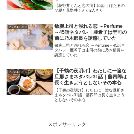
【花野井くんと恋の病】53話｜ほたるの
父親と花野井くんが2人きり
敏腕上司と溺れる恋 ～Perfume
マンガあらすじ
～45話ネタバレ｜亜希子は圭司の
前に乃木部長を誘惑していた
敏腕上司と溺れる恋 ～Perfume～45話ネ
タバレ｜亜希子は圭司の前に乃木部長を
誘惑していた
【千鶴の夜明け】わたしに一途な
マンガあらすじ
旦那さまネタバレ31話｜藤四郎は
長く生きようとしないその本心
【千鶴の夜明け】わたしに一途な旦那さ
まネタバレ31話｜藤四郎は長く生きよう
としないその本心
スポンサーリンク