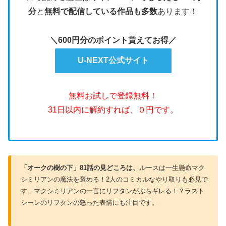
分
と
無料で配信している作品も多数
あります！
＼600円分のポイント貰えてお得／
U-NEXT公式サイト
無料お試しで登録無料！
31日以内に解約すれば、０円です。
「オークの樹の下」81話の見どころは、
ルースは一生懸命マク
シミリアンの魔法を褒める！2人のコミカルなやり取りも必見で
す。マクシミリアンの一言にリフタンがぶちギレる！？ラスト
シーンのリフタンの怒った表情にも注目です。