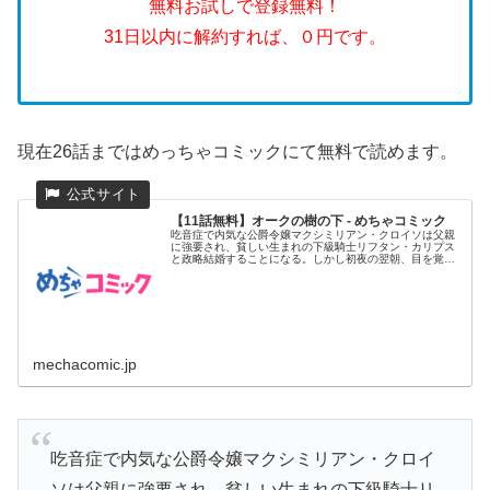
無料お試しで登録無料！
31日以内に解約すれば、０円です。
現在26話まではめっちゃコミックにて無料で読めます。
【11話無料】オークの樹の下 - めちゃコミック
吃音症で内気な公爵令嬢マクシミリアン・クロイソは父親
に強要され、貧しい生まれの下級騎士リフタン・カリプス
と政略結婚することになる。しかし初夜の翌朝、目を覚ま
したマクシミリアン...
mechacomic.jp
吃音症で内気な公爵令嬢マクシミリアン・クロイ
ソは父親に強要され、貧しい生まれの下級騎士リ