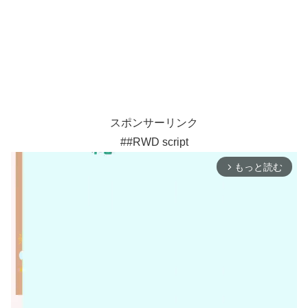
スポンサーリンク
##RWD script
もっと読む
arrow_forward_ios