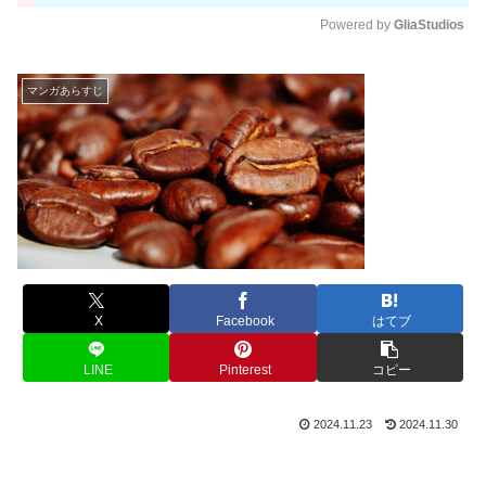
Powered by 
GliaStudios
M
u
マンガあらすじ
t
e
X
Facebook
はてブ
LINE
Pinterest
コピー
2024.11.23
2024.11.30