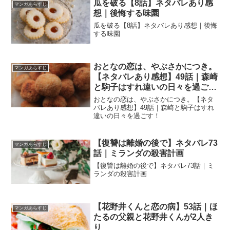
瓜を破る【8話】ネタバレあり感
マンガあらすじ
想｜後悔する味園
瓜を破る【8話】ネタバレあり感想｜後悔
する味園
おとなの恋は、やぶさかにつき。
マンガあらすじ
【ネタバレあり感想】49話｜森崎
と駒子はすれ違いの日々を過ご
す！
おとなの恋は、やぶさかにつき。【ネタ
バレあり感想】49話｜森崎と駒子はすれ
違いの日々を過ごす！
【復讐は離婚の後で】ネタバレ73
マンガあらすじ
話｜ミランダの殺害計画
【復讐は離婚の後で】ネタバレ73話｜ミ
ランダの殺害計画
【花野井くんと恋の病】53話｜ほ
マンガあらすじ
たるの父親と花野井くんが2人き
り