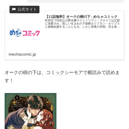
【11話無料】オークの樹の下 - めちゃコミック
吃音症で内気な公爵令嬢マクシミリアン・クロイソは父親
に強要され、貧しい生まれの下級騎士リフタン・カリプス
と政略結婚することになる。しかし初夜の翌朝、目を覚ま
したマクシミリアン...
mechacomic.jp
オークの樹の下は、コミックシーモアで横読みで読めま
す！