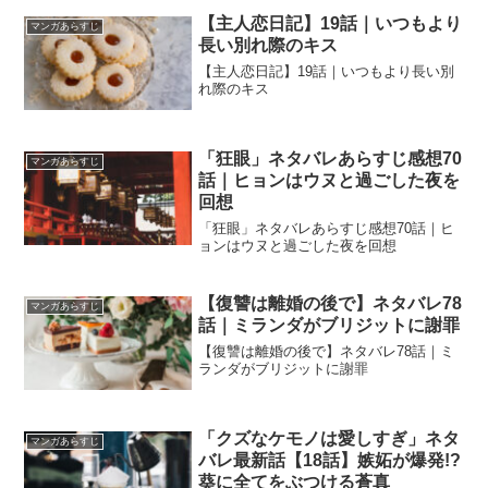
【主人恋日記】19話｜いつもより
マンガあらすじ
長い別れ際のキス
【主人恋日記】19話｜いつもより長い別
れ際のキス
「狂眼」ネタバレあらすじ感想70
マンガあらすじ
話｜ヒョンはウヌと過ごした夜を
回想
「狂眼」ネタバレあらすじ感想70話｜ヒ
ョンはウヌと過ごした夜を回想
【復讐は離婚の後で】ネタバレ78
マンガあらすじ
話｜ミランダがブリジットに謝罪
【復讐は離婚の後で】ネタバレ78話｜ミ
ランダがブリジットに謝罪
「クズなケモノは愛しすぎ」ネタ
マンガあらすじ
バレ最新話【18話】嫉妬が爆発!?
葵に全てをぶつける蒼真