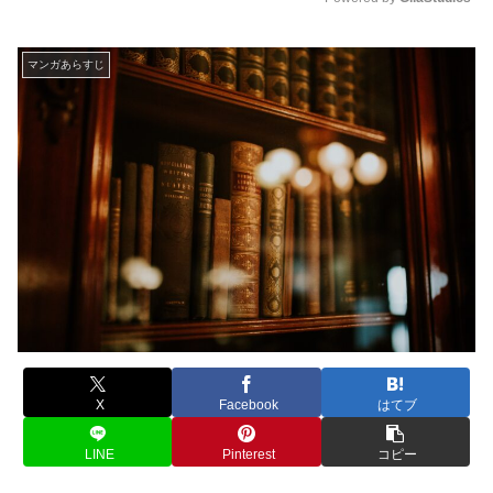
M
u
マンガあらすじ
t
e
X
Facebook
はてブ
LINE
Pinterest
コピー