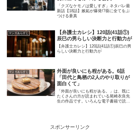
「クズなケモノは愛しすぎ」ネタバレ最
新話【18話】嫉妬が爆発!?葵に全てをぶ
つける蒼真
【弁護士カレシ】120話(41話①)
マンガあらすじ
辰巳の男らしい決断力と行動力が
【弁護士カレシ】120話(41話①)辰巳の男
らしい決断力と行動力が
外面が良いにも程がある。6話
マンガあらすじ
「田代と鳥栖の2人のやり取りが
面白くて」
「外面が良いにも程がある。」は、既に
たくさんの方が読まれている尾崎衣良先
生の作品です。いろんな電子書籍で読む
ことができます！今回は、めっちゃコミ
ックでコミックで１話づつ細かく読んで
いきたいと思います。「外面が良いにも
程がある。」6話の個人的な感想（ネタバ
レあり）をまとめました。
スポンサーリンク