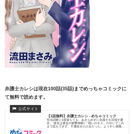
弁護士カレシは現在100話(35話)までめっちゃコミックに
て無料で読めます。
【1話無料】弁護士カレシ - めちゃコミック
司法試験に3度落ちても、あきらめずに弁護士を目指す夏
目。 彼女は過去の衝撃体験=「呪いのキス」のせいでこれ
まで恋もできず、不運続きの人生だった。ようやく就職し
た弁護士事務所で...