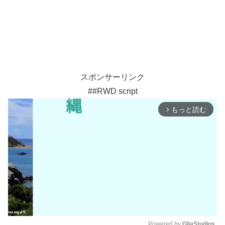
スポンサーリンク
##RWD script
もっと読む
arrow_forward_ios
Powered by 
GliaStudios