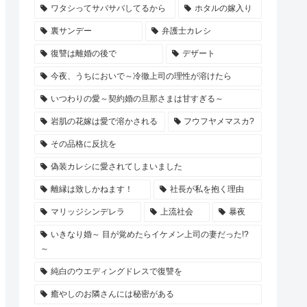
ワタシってサバサバしてるから
ホタルの嫁入り
裏サンデー
弁護士カレシ
復讐は離婚の後で
デザート
今夜、うちにおいで～冷徹上司の理性が溶けたら
いつわりの愛～契約婚の旦那さまは甘すぎる～
岩肌の花嫁は愛で溶かされる
フウフヤメマスカ?
その品格に反抗を
偽装カレシに愛されてしまいました
離縁は致しかねます！
社長が私を抱く理由
マリッジシンデレラ
上流社会
暴夜
いきなり婚～ 目が覚めたらイケメン上司の妻だった!?
～
純白のウエディングドレスで復讐を
癒やしのお隣さんには秘密がある