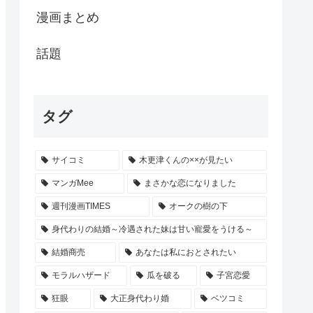
漫画まとめ
話題
タグ
サイコミ
木更津くんの××が見たい
マンガMee
まさかな恋になりました
週刊漫画TIMES
オークの樹の下
身代わりの結婚～冷遇された妹は甘い寵愛をうける～
結婚商売
あなたは私におとされたい
モラルハザード
瓜を破る
子宮恋愛
狂眼
大正身代わり婚
ベツコミ