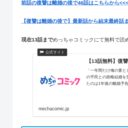
前話の復讐は離婚の後で46話はこちらから<<
【復讐は離婚の後で】最新話から結末最終話
現在13話まで
めっちゃコミックにて無料で読
【13話無料】復讐
「一年間だけ俺の妻と
の平民との政略結婚を
たのは1年後の離婚予告だ
mechacomic.jp