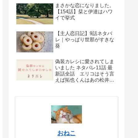
まさかな恋になりました。
【154話】栞と伊達はハワ
イで挙式
【主人恋日記】9話ネタバ
レ｜やっぱり世那がすきな
葵
偽装カレシに愛されてしま
いました ネタバレ11話 最
新話全話 エリコはそう言
えば拓也くんはあの松井さ
んを
おねこ