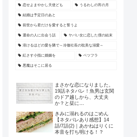
恋せよまやかし天使ども
うるわしの宵の月
結婚は予定日のあと
前世から君だけを愛すると誓うよ
運命の人に出会う話
ヤバい女に恋した僕の結末
溶けるほどの愛を隣で～冷徹社長の耽美な溺愛～
紅さす小指に婚姻を
ベツフラ
悪魔はそこに居る
まさかな恋になりました。
19話ネタバレ！魚男は玄関
のドア越しから、大丈夫
か？と栞に…
きみに溺れるのはごめん
【ネタバレあり感想】14
話/7話(2)｜あかねはりくに
本音を打ち明ける！？