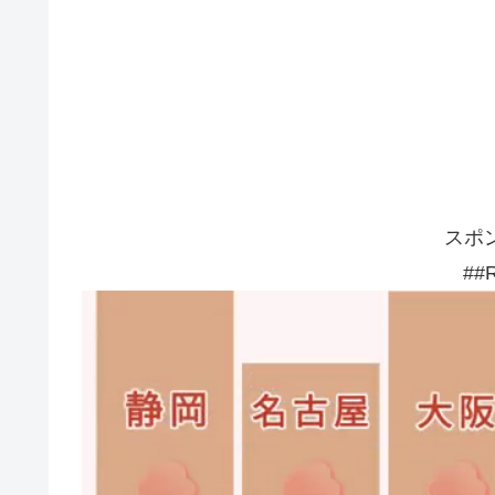
スポ
##R