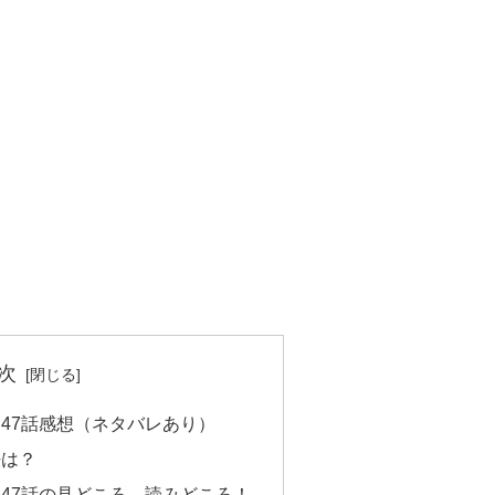
次
47話感想（ネタバレあり）
法は？
47話の見どころ、読みどころ！