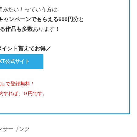
読みたい！っていう方は
キャンペーンでもらえる600円分
と
る作品も多数
あります！
のポイント貰えてお得／
EXT公式サイト
試しで登録無料！
解約すれば、０円です。
ンサーリンク