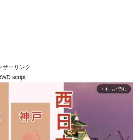
ンサーリンク
WD script
もっと読む
arrow_forward_ios