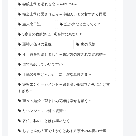
敏腕上司と溺れる恋 ～Perfume～
極道上司に愛されたら～冷徹カレとの甘すぎる同居
主人恋日記
誰か夢だと言ってくれ
5度目の政略婚は、私を憎むあなたと
軍神と偽りの花嫁
鬼の花嫁
年下彼を相続しました～想定外の愛され契約結婚～
母でも恋していいですか
千鶴の夜明け～わたしに一途な旦那さま～
逆転エンゲージメント～悪名高い御曹司が私にだけ甘
すぎる～
寧々の結婚～望まれぬ花嫁は幸せを願う～
リベンジ～サレ姉の復讐～
各位、私のことはお構いなく
しょせん他人事ですからとある弁護士の本音の仕事