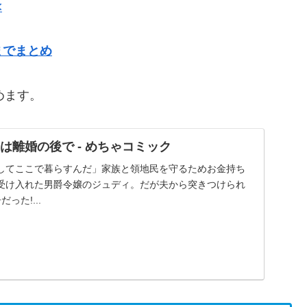
<
までまとめ
めます。
は離婚の後で - めちゃコミック
してここで暮らすんだ」家族と領地民を守るためお金持ち
受け入れた男爵令嬢のジュディ。だが夫から突きつけられ
った!...