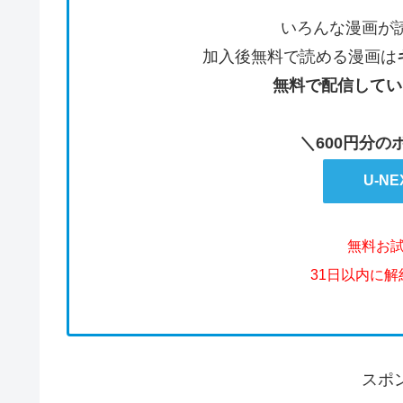
いろんな漫画が
加入後無料で読める漫画は
無料で配信してい
＼600円分
U-N
無料お
31日以内に
スポ