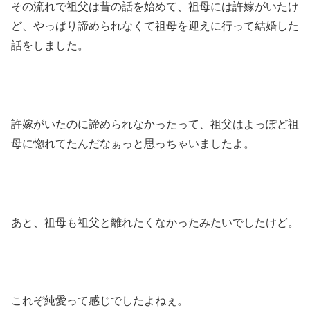
その流れで祖父は昔の話を始めて、祖母には許嫁がいたけ
ど、やっぱり諦められなくて祖母を迎えに行って結婚した
話をしました。
許嫁がいたのに諦められなかったって、祖父はよっぽど祖
母に惚れてたんだなぁっと思っちゃいましたよ。
あと、祖母も祖父と離れたくなかったみたいでしたけど。
これぞ純愛って感じでしたよねぇ。