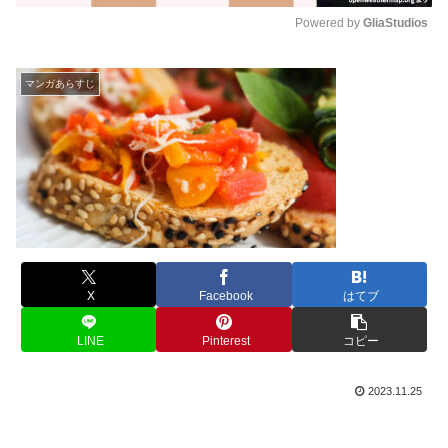
Powered by 
GliaStudios
M
u
マンガあらすじ
t
e
X
Facebook
はてブ
LINE
Pinterest
コピー
2023.11.25