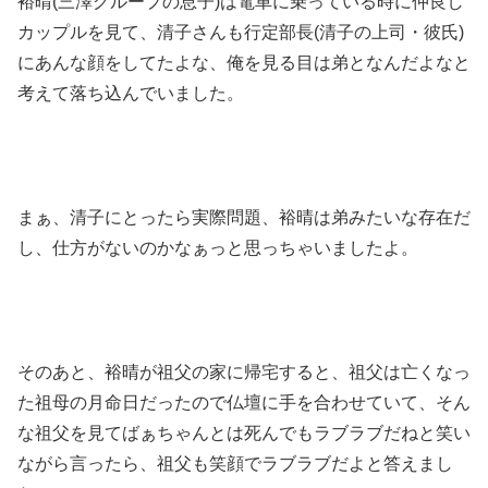
裕晴(三澤グループの息子)は電車に乗っている時に仲良し
カップルを見て、清子さんも行定部長(清子の上司・彼氏)
にあんな顔をしてたよな、俺を見る目は弟となんだよなと
考えて落ち込んでいました。
まぁ、清子にとったら実際問題、裕晴は弟みたいな存在だ
し、仕方がないのかなぁっと思っちゃいましたよ。
そのあと、裕晴が祖父の家に帰宅すると、祖父は亡くなっ
た祖母の月命日だったので仏壇に手を合わせていて、そん
な祖父を見てばぁちゃんとは死んでもラブラブだねと笑い
ながら言ったら、祖父も笑顔でラブラブだよと答えまし