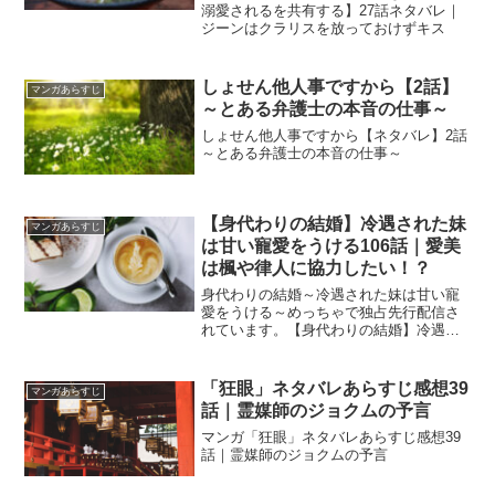
溺愛されるを共有する】27話ネタバレ｜
ジーンはクラリスを放っておけずキス
しょせん他人事ですから【2話】
マンガあらすじ
～とある弁護士の本音の仕事～
しょせん他人事ですから【ネタバレ】2話
～とある弁護士の本音の仕事～
【身代わりの結婚】冷遇された妹
マンガあらすじ
は甘い寵愛をうける106話｜愛美
は楓や律人に協力したい！？
身代わりの結婚～冷遇された妹は甘い寵
愛をうける～めっちゃで独占先行配信さ
れています。【身代わりの結婚】冷遇さ
れた妹は甘い寵愛をうける106話｜愛美は
楓や律人に協力したい！？
「狂眼」ネタバレあらすじ感想39
マンガあらすじ
話｜霊媒師のジョクムの予言
マンガ「狂眼」ネタバレあらすじ感想39
話｜霊媒師のジョクムの予言