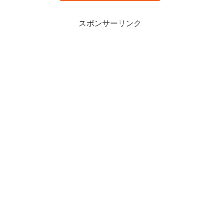
スポンサーリンク