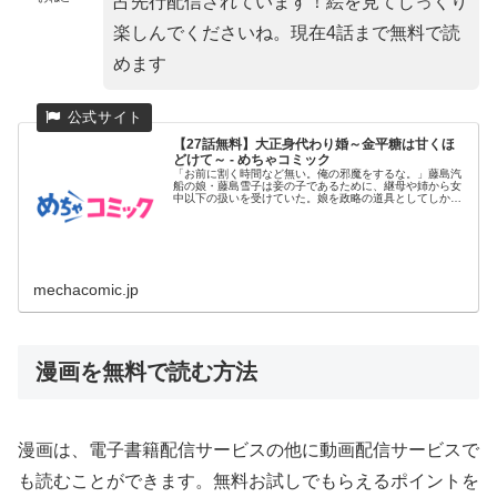
占先行配信されています！絵を見てじっくり
楽しんでくださいね。現在4話まで無料で読
めます
【27話無料】大正身代わり婚～金平糖は甘くほ
どけて～ - めちゃコミック
「お前に割く時間など無い。俺の邪魔をするな。」藤島汽
船の娘・藤島雪子は妾の子であるために、継母や姉から女
中以下の扱いを受けていた。娘を政略の道具としてしか見
ていない父親の計画...
mechacomic.jp
漫画を無料で読む方法
漫画は、電子書籍配信サービスの他に動画配信サービスで
も読むことができます。無料お試しでもらえるポイントを