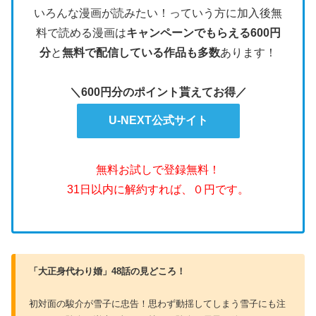
いろんな漫画が読みたい！っていう方に加入後無
料で読める漫画は
キャンペーンでもらえる600円
分
と
無料で配信している作品も多数
あります！
＼600円分のポイント貰えてお得／
U-NEXT公式サイト
無料お試しで登録無料！
31日以内に解約すれば、０円です。
「大正身代わり婚」48話の見どころ！
初対面の駿介が雪子に忠告！思わず動揺してしまう雪子にも注