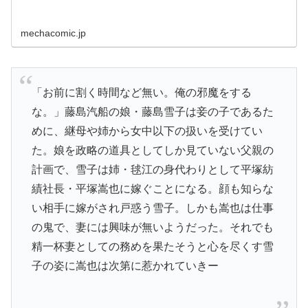
mechacomic.jp
「お前に割く時間など無い。俺の邪魔をする
な。」藤島汽船の娘・藤島雪子は妾の子であるた
めに、継母や姉から女中以下の扱いを受けてい
た。娘を政略の道具としてしか見ていない父親の
計画で、雪子は姉・毬江の身代わりとして平塚紡
績社長・平塚嵩也に嫁ぐことになる。顔も知らな
い相手に嫁がされ戸惑う雪子。しかも嵩也は仕事
の鬼で、妻には興味が無いようだった。それでも
精一杯妻としての務めを果たそうと心を尽くす雪
子の姿に嵩也は次第に惹かれていきー