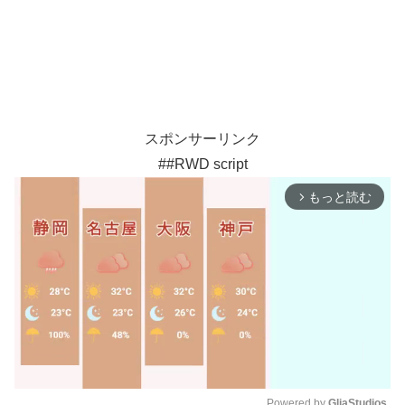
スポンサーリンク
##RWD script
もっと読む
arrow_forward_ios
Powered by 
GliaStudios