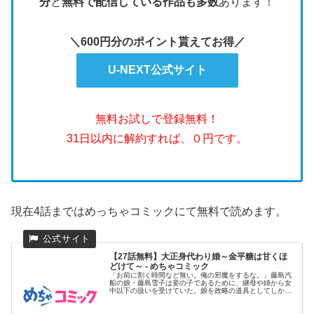
分
と
無料で配信している作品も多数
あります！
＼600円分のポイント貰えてお得／
U-NEXT公式サイト
無料お試しで登録無料！
31日以内に解約すれば、０円です。
現在4話まではめっちゃコミックにて無料で読めます。
【27話無料】大正身代わり婚～金平糖は甘くほ
どけて～ - めちゃコミック
「お前に割く時間など無い。俺の邪魔をするな。」藤島汽
船の娘・藤島雪子は妾の子であるために、継母や姉から女
中以下の扱いを受けていた。娘を政略の道具としてしか見
ていない父親の計画...