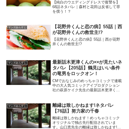
【純白のウエディングドレスで復讐を】
68話ネタバレ｜森村と花田は反省して罪
を償う！？
【花野井くんと恋の病】55話｜西
マンガあらすじ
が花野井くんの救世主!?
【花野井くんと恋の病】55話｜西が花野
井くんの救世主!?
最新話木更津くんの××が見たいネ
マンガあらすじ
タバレ【205話】鶴見はいい条件
の竜男をロックオン！
CMでおなじみのめっちゃコミックで連載
中の大人気コミックアイプロダクション
社の萩原ケイク先生の最新話木更津くん
の××が見たいネタバレ【205話】鶴見は
いい条件の竜男をロックオン！
離縁は致しかねます!ネタバレ
マンガあらすじ
【76話】努力家の千春
離縁は致しかねます！めっちゃコミック
オリジナルで独占先行配信されていま
す。山口恵先生の離縁は致しかねます!ネ