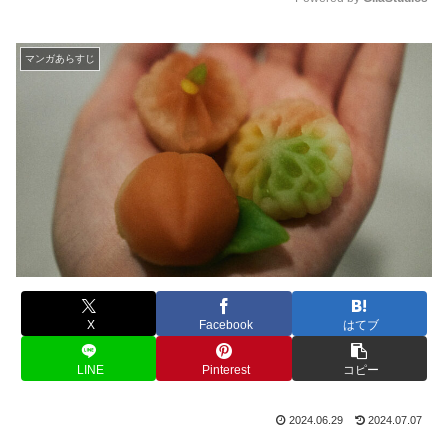
M
u
マンガあらすじ
t
e
X
Facebook
はてブ
LINE
Pinterest
コピー
2024.06.29
2024.07.07