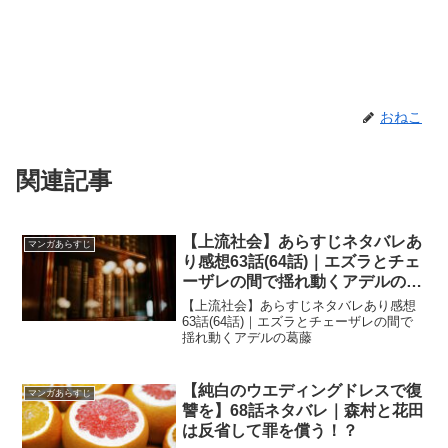
おねこ
関連記事
【上流社会】あらすじネタバレあ
マンガあらすじ
り感想63話(64話)｜エズラとチェ
ーザレの間で揺れ動くアデルの葛
藤
【上流社会】あらすじネタバレあり感想
63話(64話)｜エズラとチェーザレの間で
揺れ動くアデルの葛藤
【純白のウエディングドレスで復
マンガあらすじ
讐を】68話ネタバレ｜森村と花田
は反省して罪を償う！？