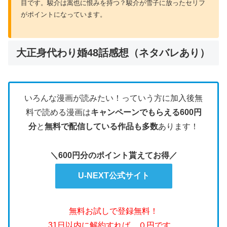
目です。駿介は嵩也に恨みを持つ？駿介が雪子に放ったセリフ
がポイントになっています。
大正身代わり婚48話感想（ネタバレあり）
いろんな漫画が読みたい！っていう方に加入後無
料で読める漫画は
キャンペーンでもらえる600円
分
と
無料で配信している作品も多数
あります！
＼600円分のポイント貰えてお得／
U-NEXT公式サイト
無料お試しで登録無料！
31日以内に解約すれば、０円です。