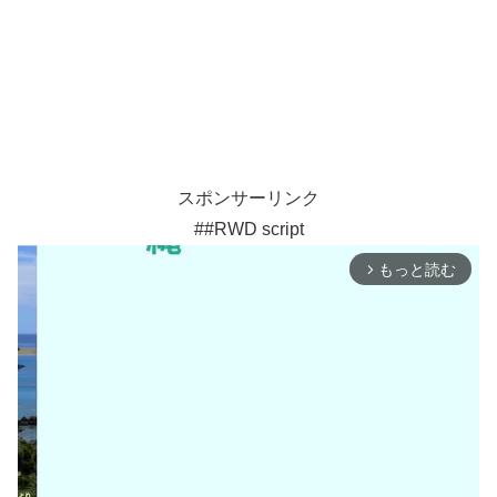
スポンサーリンク
##RWD script
もっと読む
arrow_forward_ios