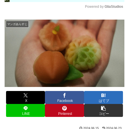
Powered by 
GliaStudios
M
u
マンガあらすじ
t
e
X
Facebook
はてブ
LINE
Pinterest
コピー
2024.06.15
2024.06.23