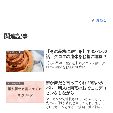
おねこ
関連記事
【その品格に犯行を】ネタバレ50
マンガあらすじ
話｜クロエの遺体をお墓に埋葬!?
【その品格に犯行を】ネタバレ50話｜ク
ロエの遺体をお墓に埋葬!?
誰か夢だと言ってくれ 29話ネタ
マンガあらすじ
バレ！晴人は雨竜のおでこにデコ
ピンをしながら…
マンガMeeで連載されているみっしぇる
先生の「誰か夢だと言ってくれ」ちょっ
とHでキュンとするBL漫画、第29話のネ
タバレと感想です。晴人は別々に寝よう