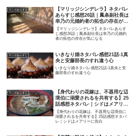
としていたのですが、雨竜がどうしても
一緒に寝たいといったので、二人はシン
【マリッジシンデレラ】ネタバレ
マンガあらすじ
グルベッドで一緒に寝ることに...
あらすじ感想26話｜鳳条副社長は
幸乃の元婚約者の拓也の存在が気
になる
【マリッジシンデレラ】ネタバレあらす
じ感想26話｜鳳条副社長は幸乃の元婚約
者の拓也の存在が気になる
いきなり婚ネタバレ感想21話-1真
マンガあらすじ
央と安藤部長のすれ違う心
いきなり婚ネタバレ感想21話-1真央と安
藤部長のすれ違う心
【身代わりの花嫁は、不器用な辺
マンガあらすじ
境伯に溺愛されるを共有する】25
話感想ネタバレ｜シドはメアリー
に告白
【身代わりの花嫁は、不器用な辺境伯に
溺愛されるを共有する】25話感想ネタバ
レ｜シドはメアリーに告白