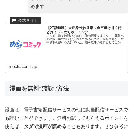
めます
【27話無料】大正身代わり婚～金平糖は甘くほ
どけて～ - めちゃコミック
「お前に割く時間など無い。俺の邪魔をするな。」藤島汽
船の娘・藤島雪子は妾の子であるために、継母や姉から女
中以下の扱いを受けていた。娘を政略の道具としてしか見
ていない父親の計画...
mechacomic.jp
漫画を無料で読む方法
漫画は、電子書籍配信サービスの他に動画配信サービスで
も読むことができます。無料お試しでもらえるポイントを
使えば、
タダで漫画が読める
こともあります。ぜひ参考に