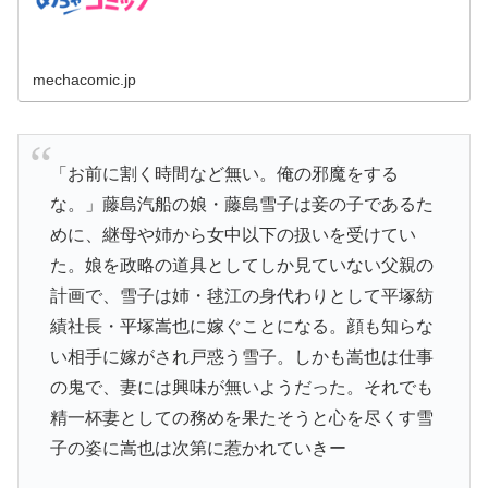
ていない父親の計画...
mechacomic.jp
「お前に割く時間など無い。俺の邪魔をする
な。」藤島汽船の娘・藤島雪子は妾の子であるた
めに、継母や姉から女中以下の扱いを受けてい
た。娘を政略の道具としてしか見ていない父親の
計画で、雪子は姉・毬江の身代わりとして平塚紡
績社長・平塚嵩也に嫁ぐことになる。顔も知らな
い相手に嫁がされ戸惑う雪子。しかも嵩也は仕事
の鬼で、妻には興味が無いようだった。それでも
精一杯妻としての務めを果たそうと心を尽くす雪
子の姿に嵩也は次第に惹かれていきー