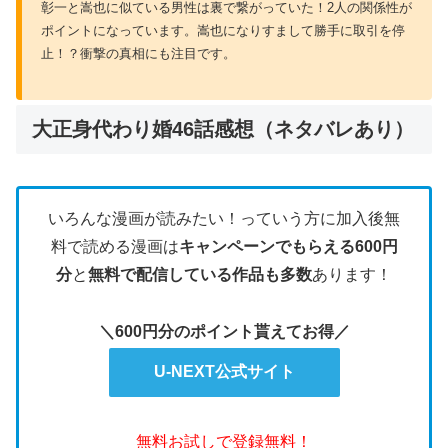
彰一と嵩也に似ている男性は裏で繋がっていた！2人の関係性が
ポイントになっています。嵩也になりすまして勝手に取引を停
止！？衝撃の真相にも注目です。
大正身代わり婚46話感想（ネタバレあり）
いろんな漫画が読みたい！っていう方に加入後無
料で読める漫画は
キャンペーンでもらえる600円
分
と
無料で配信している作品も多数
あります！
＼600円分のポイント貰えてお得／
U-NEXT公式サイト
無料お試しで登録無料！