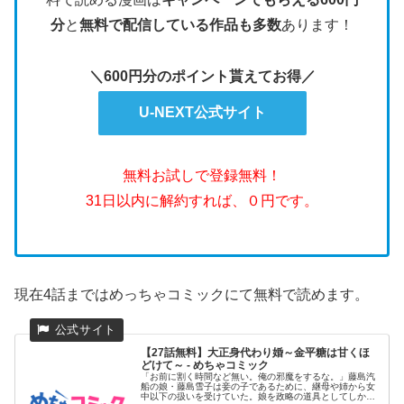
分
と
無料で配信している作品も多数
あります！
＼600円分のポイント貰えてお得／
U-NEXT公式サイト
無料お試しで登録無料！
31日以内に解約すれば、０円です。
現在4話まではめっちゃコミックにて無料で読めます。
【27話無料】大正身代わり婚～金平糖は甘くほ
どけて～ - めちゃコミック
「お前に割く時間など無い。俺の邪魔をするな。」藤島汽
船の娘・藤島雪子は妾の子であるために、継母や姉から女
中以下の扱いを受けていた。娘を政略の道具としてしか見