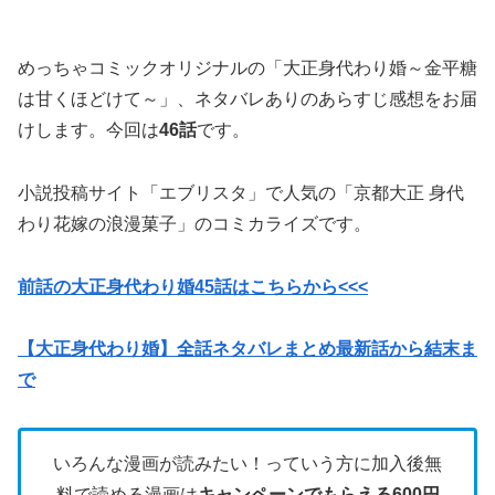
めっちゃコミックオリジナルの「大正身代わり婚～金平糖
は甘くほどけて～」、ネタバレありのあらすじ感想をお届
けします。今回は
46話
です。
小説投稿サイト「エブリスタ」で人気の「京都大正 身代
わり花嫁の浪漫菓子」のコミカライズです。
前話の大正身代わり婚45話はこちらから<<<
【大正身代わり婚】全話ネタバレまとめ最新話から結末ま
で
いろんな漫画が読みたい！っていう方に加入後無
料で読める漫画は
キャンペーンでもらえる600円