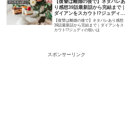
【復讐は離婚の後で】ネタバレあ
マンガあらすじ
り感想39話最新話から完結まで｜
ダイアンをスカウト!?ジュディの
狙いは
【復讐は離婚の後で】ネタバレあり感想
39話最新話から完結まで｜ダイアンをス
カウト!?ジュディの狙いは
スポンサーリンク