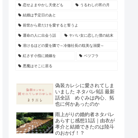
恋せよまやかし天使ども
うるわしの宵の月
結婚は予定日のあと
前世から君だけを愛すると誓うよ
運命の人に出会う話
ヤバい女に恋した僕の結末
溶けるほどの愛を隣で～冷徹社長の耽美な溺愛～
紅さす小指に婚姻を
ベツフラ
悪魔はそこに居る
偽装カレシに愛されてしま
いました ネタバレ9話 最新
話全話 めぐみは内心、拓
也に何かあったのか
雨上がりの婚約者ネタバレ
あらすじ感想11話｜由衣が
孝介と結婚できたのは陸斗
のおかげ！？