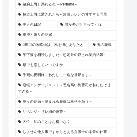
敏腕上司と溺れる恋 ～Perfume～
極道上司に愛されたら～冷徹カレとの甘すぎる同居
主人恋日記
誰か夢だと言ってくれ
軍神と偽りの花嫁
5度目の政略婚は、私を憎むあなたと
鬼の花嫁
年下彼を相続しました～想定外の愛され契約結婚～
母でも恋していいですか
千鶴の夜明け～わたしに一途な旦那さま～
逆転エンゲージメント～悪名高い御曹司が私にだけ甘
すぎる～
寧々の結婚～望まれぬ花嫁は幸せを願う～
リベンジ～サレ姉の復讐～
各位、私のことはお構いなく
しょせん他人事ですからとある弁護士の本音の仕事