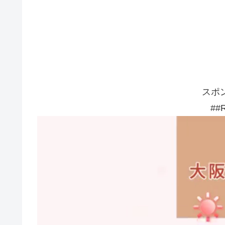
スポ
##R