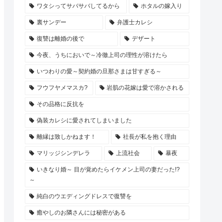
ワタシってサバサバしてるから
ホタルの嫁入り
裏サンデー
弁護士カレシ
復讐は離婚の後で
デザート
今夜、うちにおいで～冷徹上司の理性が溶けたら
いつわりの愛～契約婚の旦那さまは甘すぎる～
フウフヤメマスカ?
岩肌の花嫁は愛で溶かされる
その品格に反抗を
偽装カレシに愛されてしまいました
離縁は致しかねます！
社長が私を抱く理由
マリッジシンデレラ
上流社会
暴夜
いきなり婚～ 目が覚めたらイケメン上司の妻だった!?
～
純白のウエディングドレスで復讐を
癒やしのお隣さんには秘密がある