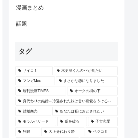
漫画まとめ
話題
タグ
サイコミ
木更津くんの××が見たい
マンガMee
まさかな恋になりました
週刊漫画TIMES
オークの樹の下
身代わりの結婚～冷遇された妹は甘い寵愛をうける～
結婚商売
あなたは私におとされたい
モラルハザード
瓜を破る
子宮恋愛
狂眼
大正身代わり婚
ベツコミ