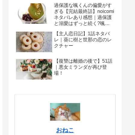
過保護な颯くんの偏愛がす
ぎる【完結最終話】noicomi
ネタバレあり感想｜過保護
と溺愛はずっと続く?颯に
愛されて幸せそうな雪乃
【主人恋日記】1話ネタバ
レ｜葵に樹と世那の恋のレ
クチャー
【復讐は離婚の後で】51話
｜悪女ミランダが再び登
場！
おねこ