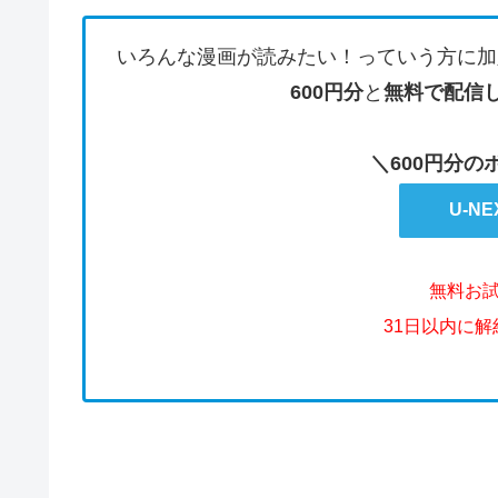
いろんな漫画が読みたい！っていう方に加
600円分
と
無料で配信
＼600円分
U-N
無料お
31日以内に