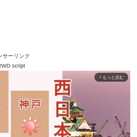
ンサーリンク
WD script
もっと読む
arrow_forward_ios