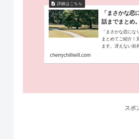
「まさかな恋
話までまとめ
「まさかな恋にな
まとめてご紹介！
ます。冴えない岩
魚男に見えてしま
cherrychillwill.com
変する！ラブコメ
スポ