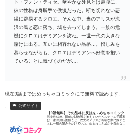
ト・フォン・ティセ。華やかな外見とは裏腹に、
彼の性格は身勝手で傲慢だった。断ち切れない悪
縁に辟易するクロエ。そんな中、当のアリスが流
浪の民と恋に落ち、城を去ってしまう。一族の危
機にクロエはデミアンを訪ね、一世一代の大きな
賭けに出る。互いに相容れない品格…。憎しみを
募らせながらも、クロエはデミアンへ好意を抱い
ていることに気づくのだが…。
現在9話まではめっちゃコミックにて無料で読めます。
【9話無料】その品格に反抗を - めちゃコミック
戦争終結後、深刻な財政難を抱えていたベルディエ子爵家
は一家のお転婆娘こと、次女のアリスが裕福な家に嫁ぐこ
とに一縷の望みをかけていた。生まれつき足が不自由な長
女クロエは、妹に付...