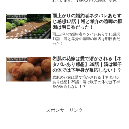
れています。【身代わりの結婚】冷遇さ
れた妹は甘い寵愛をうける16話「楓が大
好きだった!?お兄ちゃん的な隼人の存在
も気になる」
雨上がりの婚約者ネタバレあらす
マンガあらすじ
じ感想17話｜巡と孝介の喧嘩の原
因は明日香だった！
雨上がりの婚約者ネタバレあらすじ感想
17話｜巡と孝介の喧嘩の原因は明日香だ
った！
岩肌の花嫁は愛で溶かされる【ネ
マンガあらすじ
タバレあり感想】39話｜清は咲子
の体では下半身が反応しない！？
岩肌の花嫁は愛で溶かされる【ネタバレ
あり感想】39話｜清は咲子の体では下半
身が反応しない！？
スポンサーリンク