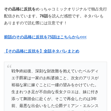
その品格に反抗を
めっちゃコミックオリジナルで独占先行
配信されています。
76話
を読んだ感想です。ネタバレも
ありますので読む際には注意です！
前話のその品格に反抗を75話はこちらから<<<
【その品格に反抗を】全話ネタバレまとめ
戦争終結後、深刻な財政難を抱えていたベルディ
エ子爵家は一家のお転婆娘こと、次女のアリスが
裕福な家に嫁ぐことに一縷の望みをかけていた。
生まれつき足が不自由な長女クロエは、妹に付き
添って舞踏会に赴くが、そこで再会したのは3年
前、最悪な出会いをした公爵デミアン・エルンス