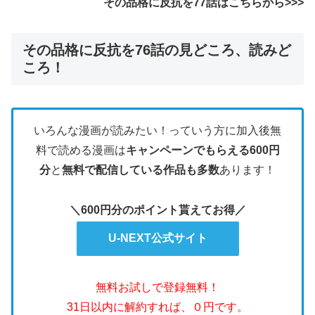
その品格に反抗を77
話はこちらから>>>
その品格に反抗を76話の見どころ、読みど
ころ！
いろんな漫画が読みたい！っていう方に加入後無
料で読める漫画は
キャンペーンでもらえる600円
分
と
無料で配信している作品も多数
あります！
＼600円分のポイント貰えてお得／
U-NEXT公式サイト
無料お試しで登録無料！
31日以内に解約すれば、０円です。