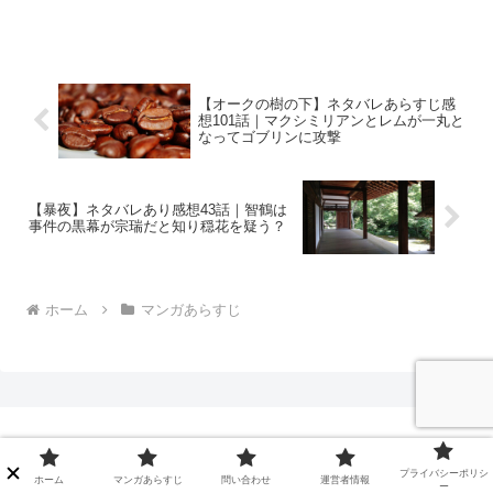
【オークの樹の下】ネタバレあらすじ感
想101話｜マクシミリアンとレムが一丸と
なってゴブリンに攻撃
【暴夜】ネタバレあり感想43話｜智鶴は
事件の黒幕が宗瑞だと知り穏花を疑う？
ホーム
マンガあらすじ
有関心倶楽部
プライバシーポリシ
ホーム
マンガあらすじ
問い合わせ
運営者情報
ー