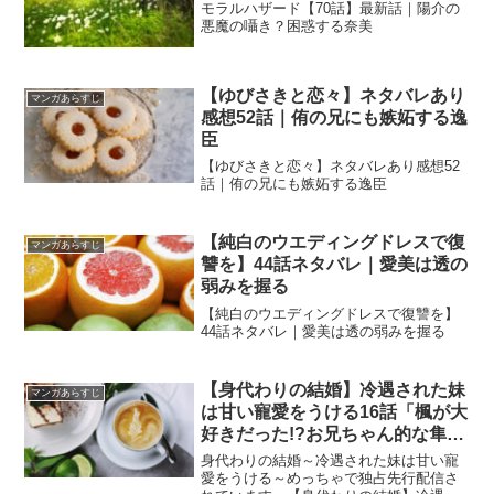
モラルハザード【70話】最新話｜陽介の
悪魔の囁き？困惑する奈美
【ゆびさきと恋々】ネタバレあり
マンガあらすじ
感想52話｜侑の兄にも嫉妬する逸
臣
【ゆびさきと恋々】ネタバレあり感想52
話｜侑の兄にも嫉妬する逸臣
【純白のウエディングドレスで復
マンガあらすじ
讐を】44話ネタバレ｜愛美は透の
弱みを握る
【純白のウエディングドレスで復讐を】
44話ネタバレ｜愛美は透の弱みを握る
【身代わりの結婚】冷遇された妹
マンガあらすじ
は甘い寵愛をうける16話「楓が大
好きだった!?お兄ちゃん的な隼人
の存在も気になる」
身代わりの結婚～冷遇された妹は甘い寵
愛をうける～めっちゃで独占先行配信さ