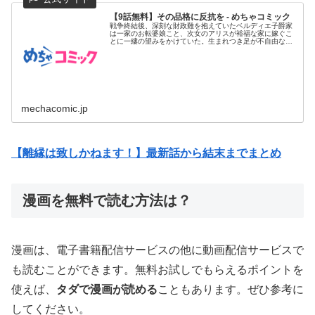
【9話無料】その品格に反抗を - めちゃコミック
戦争終結後、深刻な財政難を抱えていたベルディエ子爵家
は一家のお転婆娘こと、次女のアリスが裕福な家に嫁ぐこ
とに一縷の望みをかけていた。生まれつき足が不自由な長
女クロエは、妹に付...
mechacomic.jp
【離縁は致しかねます！】最新話から結末までまとめ
漫画を無料で読む方法は？
漫画は、電子書籍配信サービスの他に動画配信サービスで
も読むことができます。無料お試しでもらえるポイントを
使えば、
タダで漫画が読める
こともあります。ぜひ参考に
してください。