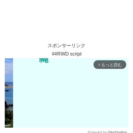
スポンサーリンク
##RWD script
もっと読む
arrow_forward_ios
Powered by 
GliaStudios