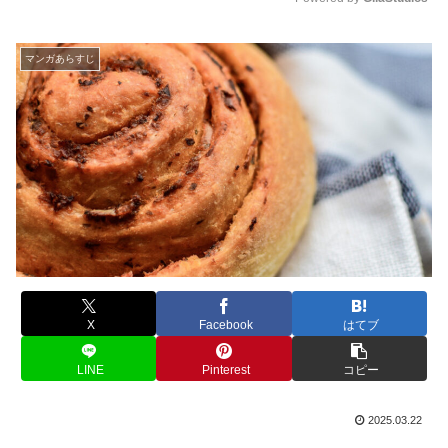
M
u
マンガあらすじ
t
e
X
Facebook
はてブ
LINE
Pinterest
コピー
2025.03.22