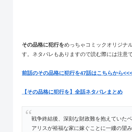
その品格に犯行を
めっちゃコミックオリジナ
す。ネタバレもありますので読む際には注意
前話のその品格に犯行を47話はこちらから<<
【その品格に犯行を】全話ネタバレまとめ
戦争終結後、深刻な財政難を抱えていた
アリスが裕福な家に嫁ぐことに一縷の望