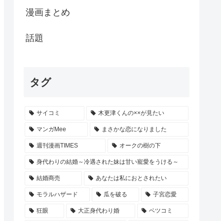
漫画まとめ
話題
タグ
サイコミ
木更津くんの××が見たい
マンガMee
まさかな恋になりました
週刊漫画TIMES
オークの樹の下
身代わりの結婚～冷遇された妹は甘い寵愛をうける～
結婚商売
あなたは私におとされたい
モラルハザード
瓜を破る
子宮恋愛
狂眼
大正身代わり婚
ベツコミ