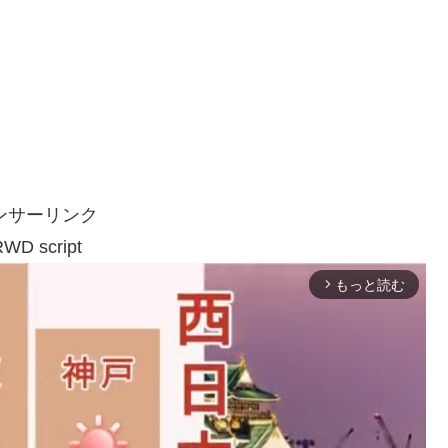
ンサーリンク
WD script
もっと読む
arrow_forward_ios