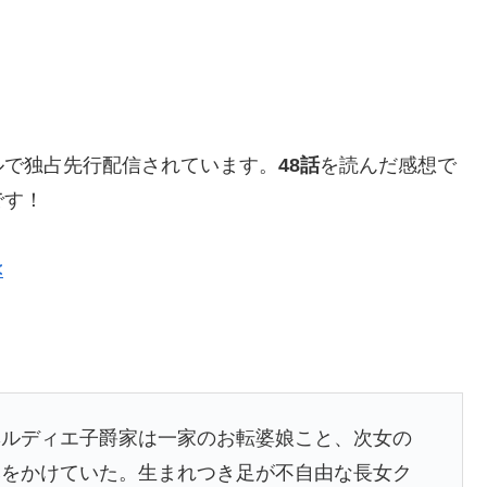
ルで独占先行配信されています。
48話
を読んだ感想で
です！
<
ベルディエ子爵家は一家のお転婆娘こと、次女の
みをかけていた。生まれつき足が不自由な長女ク