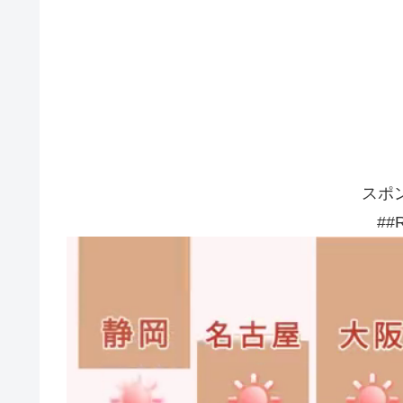
スポ
##R