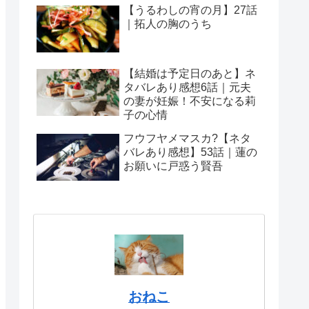
【うるわしの宵の月】27話
｜拓人の胸のうち
【結婚は予定日のあと】ネ
タバレあり感想6話｜元夫
の妻が妊娠！不安になる莉
子の心情
フウフヤメマスカ?【ネタ
バレあり感想】53話｜蓮の
お願いに戸惑う賢吾
おねこ