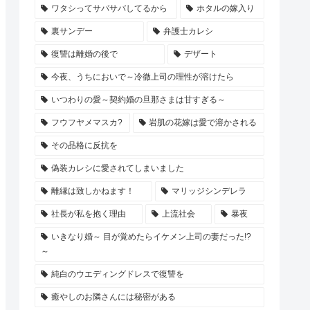
ワタシってサバサバしてるから
ホタルの嫁入り
裏サンデー
弁護士カレシ
復讐は離婚の後で
デザート
今夜、うちにおいで～冷徹上司の理性が溶けたら
いつわりの愛～契約婚の旦那さまは甘すぎる～
フウフヤメマスカ?
岩肌の花嫁は愛で溶かされる
その品格に反抗を
偽装カレシに愛されてしまいました
離縁は致しかねます！
マリッジシンデレラ
社長が私を抱く理由
上流社会
暴夜
いきなり婚～ 目が覚めたらイケメン上司の妻だった!?
～
純白のウエディングドレスで復讐を
癒やしのお隣さんには秘密がある