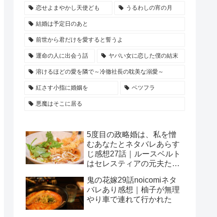
恋せよまやかし天使ども
うるわしの宵の月
結婚は予定日のあと
前世から君だけを愛すると誓うよ
運命の人に出会う話
ヤバい女に恋した僕の結末
溶けるほどの愛を隣で～冷徹社長の耽美な溺愛～
紅さす小指に婚姻を
ベツフラ
悪魔はそこに居る
5度目の政略婚は、私を憎
むあなたとネタバレあらす
じ感想27話｜ルースベルト
はセレスティアの元夫たち
に嫉妬する！？
鬼の花嫁29話noicomiネタ
バレあり感想｜柚子が無理
やり車で連れて行かれた