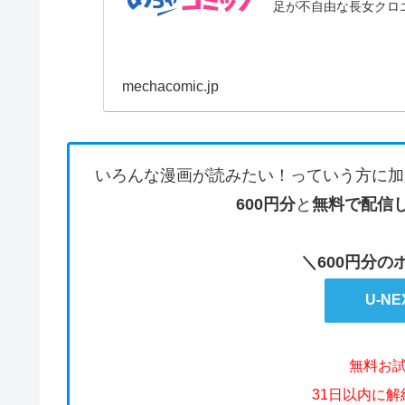
足が不自由な長女クロエ
mechacomic.jp
いろんな漫画が読みたい！っていう方に加
600円分
と
無料で配信
＼600円分
U-N
無料お
31日以内に