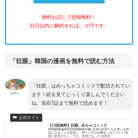
無料お試しで登録無料！
31日以内に解約すれば、０円です。
「狂眼」韓国の漫画を無料で読む方法
「狂眼」はめっちゃコミックで配信されてい
おねこ
ます！絵を見てじっくり楽しんでください
ね。現在7話まで無料で読めます！
【15話無料】狂眼 - めちゃコミック
#韓国#絶倫#宮廷#過激#時代劇 王宮の女官たちを率いる尚
宮になることを目指し、黙々と己の仕事をこなしていた見
習い女官のカン・ウヌ。女官になって15年目...