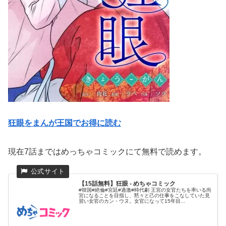
狂眼をまんが王国でお得に読む
現在7話まではめっちゃコミックにて無料で読めます。
【15話無料】狂眼 - めちゃコミック
#韓国#絶倫#宮廷#過激#時代劇 王宮の女官たちを率いる尚
宮になることを目指し、黙々と己の仕事をこなしていた見
習い女官のカン・ウヌ。女官になって15年目...