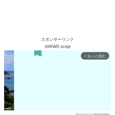
スポンサーリンク
##RWD script
もっと読む
arrow_forward_ios
Powered by 
GliaStudios