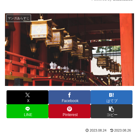
M
u
マンガあらすじ
t
e
X
Facebook
はてブ
LINE
Pinterest
コピー
2023.08.24
2023.08.26