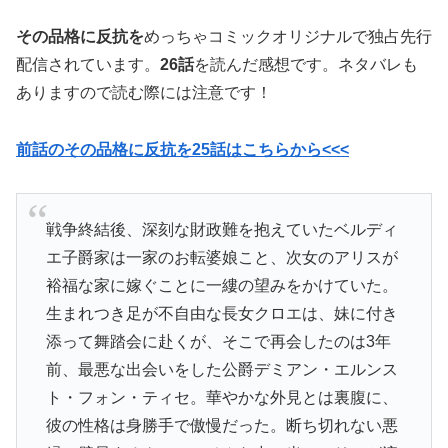
その品格に反抗を
めっちゃコミックオリジナルで独占先行
配信されています。
26話
を読んだ感想です。ネタバレも
ありますので読む際には注意です！
前話のその品格に反抗を25話はこちらから<<<
戦争終結後、深刻な財政難を抱えていたベルディ
エ子爵家は一家のお転婆娘こと、次女のアリスが
裕福な家に嫁ぐことに一縷の望みをかけていた。
生まれつき足が不自由な長女クロエは、妹に付き
添って舞踏会に赴くが、そこで再会したのは3年
前、最悪な出会いをした公爵デミアン・エルンス
ト・フォン・ティセ。華やかな外見とは裏腹に、
彼の性格は身勝手で傲慢だった。断ち切れない悪