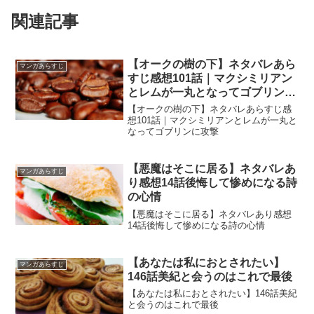
関連記事
【オークの樹の下】ネタバレあら
マンガあらすじ
すじ感想101話｜マクシミリアン
とレムが一丸となってゴブリンに
攻撃
【オークの樹の下】ネタバレあらすじ感
想101話｜マクシミリアンとレムが一丸と
なってゴブリンに攻撃
【悪魔はそこに居る】ネタバレあ
マンガあらすじ
り感想14話後悔して惨めになる詩
の心情
【悪魔はそこに居る】ネタバレあり感想
14話後悔して惨めになる詩の心情
【あなたは私におとされたい】
マンガあらすじ
146話美紀と会うのはこれで最後
【あなたは私におとされたい】146話美紀
と会うのはこれで最後