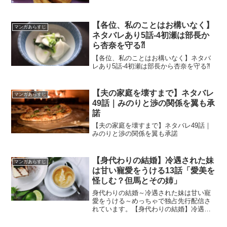
【各位、私のことはお構いなく】
マンガあらすじ
ネタバレあり5話-4初瀬は部長か
ら杏奈を守る⁈
【各位、私のことはお構いなく】ネタバ
レあり5話-4初瀬は部長から杏奈を守る⁈
【夫の家庭を壊すまで】ネタバレ
マンガあらすじ
49話｜みのりと渉の関係を翼も承
諾
【夫の家庭を壊すまで】ネタバレ49話｜
みのりと渉の関係を翼も承諾
【身代わりの結婚】冷遇された妹
マンガあらすじ
は甘い寵愛をうける13話「愛美を
怪しむ？但馬とその姉」
身代わりの結婚～冷遇された妹は甘い寵
愛をうける～めっちゃで独占先行配信さ
れています。【身代わりの結婚】冷遇さ
れた妹は甘い寵愛をうける13話「愛美を
怪しむ？但馬とその姉」