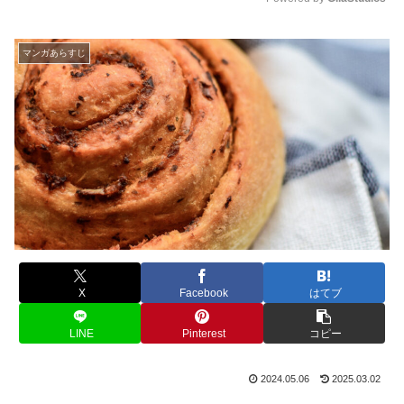
M
u
マンガあらすじ
t
e
X
Facebook
はてブ
LINE
Pinterest
コピー
2024.05.06
2025.03.02