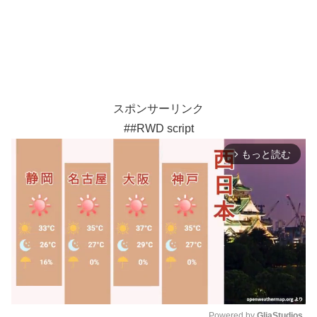
スポンサーリンク
##RWD script
もっと読む
arrow_forward_ios
Powered by 
GliaStudios