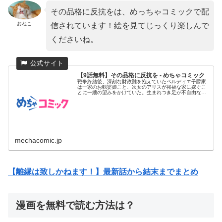
その品格に反抗をは、めっちゃコミックで配
おねこ
信されています！絵を見てじっくり楽しんで
くださいね。
【9話無料】その品格に反抗を - めちゃコミック
戦争終結後、深刻な財政難を抱えていたベルディエ子爵家
は一家のお転婆娘こと、次女のアリスが裕福な家に嫁ぐこ
とに一縷の望みをかけていた。生まれつき足が不自由な長
女クロエは、妹に付...
mechacomic.jp
【離縁は致しかねます！】最新話から結末までまとめ
漫画を無料で読む方法は？