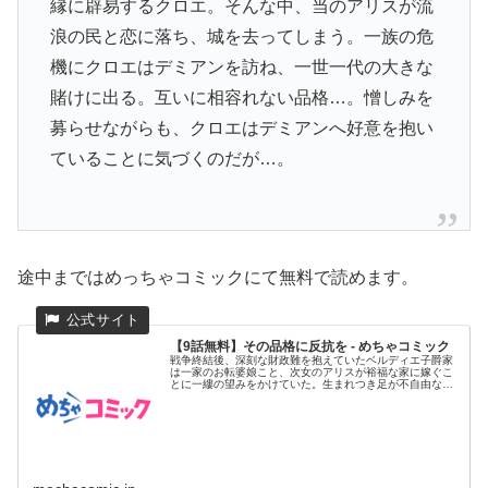
縁に辟易するクロエ。そんな中、当のアリスが流
浪の民と恋に落ち、城を去ってしまう。一族の危
機にクロエはデミアンを訪ね、一世一代の大きな
賭けに出る。互いに相容れない品格…。憎しみを
募らせながらも、クロエはデミアンへ好意を抱い
ていることに気づくのだが…。
途中まではめっちゃコミックにて無料で読めます。
【9話無料】その品格に反抗を - めちゃコミック
戦争終結後、深刻な財政難を抱えていたベルディエ子爵家
は一家のお転婆娘こと、次女のアリスが裕福な家に嫁ぐこ
とに一縷の望みをかけていた。生まれつき足が不自由な長
女クロエは、妹に付...