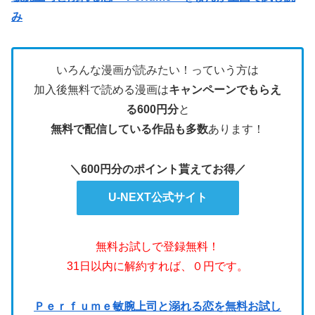
み
いろんな漫画が読みたい！っていう方は
加入後無料で読める漫画は
キャンペーンでもらえ
る600円分
と
無料で配信している作品も多数
あります！
＼600円分のポイント貰えてお得／
U-NEXT公式サイト
無料お試しで登録無料！
31日以内に解約すれば、０円です。
Ｐｅｒｆｕｍｅ敏腕上司と溺れる恋を無料お試し