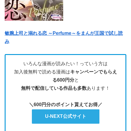
敏腕上司と溺れる恋 ～Perfume～をまんが王国で試し読
み
いろんな漫画が読みたい！っていう方は
加入後無料で読める漫画は
キャンペーンでもらえ
る600円分
と
無料で配信している作品も多数
あります！
＼600円分のポイント貰えてお得／
U-NEXT公式サイト