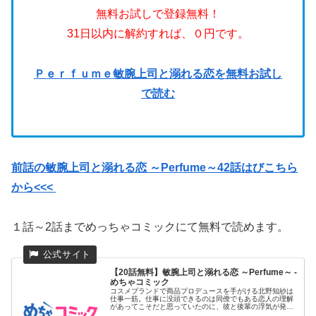
無料お試しで登録無料！
31日以内に解約すれば、０円です。
Ｐｅｒｆｕｍｅ敏腕上司と溺れる恋を無料お試し
で読む
前話の敏腕上司と溺れる恋 ～Perfume～42話はびこちら
から<<<
１話～2話までめっちゃコミックにて無料で読めます。
【20話無料】敏腕上司と溺れる恋 ～Perfume～ -
めちゃコミック
コスメブランドで商品プロデュースを手がける北野知紗は
仕事一筋。仕事に没頭できるのは同僚でもある恋人の理解
があってこそだと思っていたのに、彼と後輩の浮気が発
覚。さらにその醜聞が...