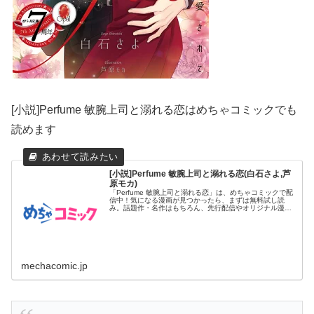
[小説]Perfume 敏腕上司と溺れる恋はめちゃコミックでも
読めます
[小説]Perfume 敏腕上司と溺れる恋(白石さよ,芦
原モカ)
「Perfume 敏腕上司と溺れる恋」は、めちゃコミックで配
信中！気になる漫画が見つかったら、まずは無料試し読
み。話題作・名作はもちろん、先行配信やオリジナル漫画
まで充実の品揃え。
mechacomic.jp