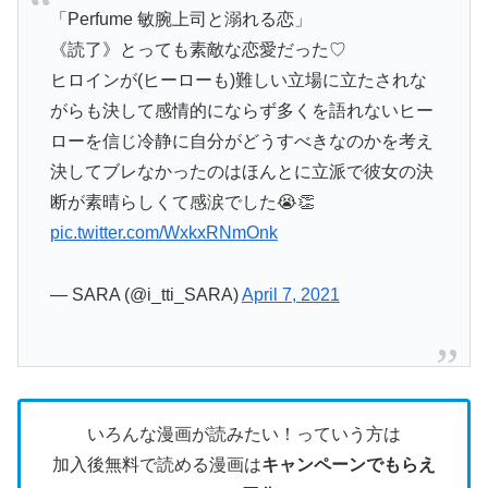
「Perfume 敏腕上司と溺れる恋」
《読了》とっても素敵な恋愛だった♡
ヒロインが(ヒーローも)難しい立場に立たされな
がらも決して感情的にならず多くを語れないヒー
ローを信じ冷静に自分がどうすべきなのかを考え
決してブレなかったのはほんとに立派で彼女の決
断が素晴らしくて感涙でした😭👏
pic.twitter.com/WxkxRNmOnk
— SARA (@i_tti_SARA)
April 7, 2021
いろんな漫画が読みたい！っていう方は
加入後無料で読める漫画は
キャンペーンでもらえ