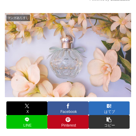
M
u
マンガあらすじ
t
e
X
Facebook
はてブ
LINE
Pinterest
コピー