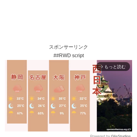
スポンサーリンク
##RWD script
もっと読む
arrow_forward_ios
Powered by 
GliaStudios