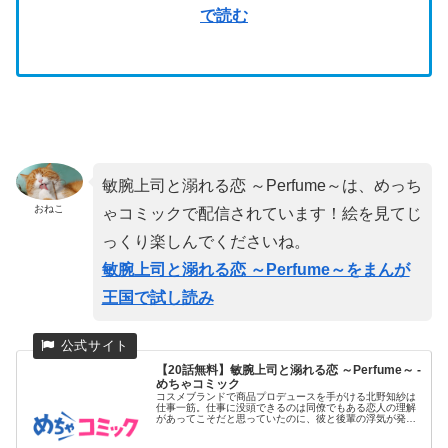
で読む
敏腕上司と溺れる恋 ～Perfume～は、めっち
おねこ
ゃコミックで配信されています！絵を見てじ
っくり楽しんでくださいね。
敏腕上司と溺れる恋 ～Perfume～をまんが
王国で試し読み
【20話無料】敏腕上司と溺れる恋 ～Perfume～ -
めちゃコミック
コスメブランドで商品プロデュースを手がける北野知紗は
仕事一筋。仕事に没頭できるのは同僚でもある恋人の理解
があってこそだと思っていたのに、彼と後輩の浮気が発
覚。さらにその醜聞が...