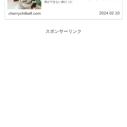
供ができない体だった
2024.02.10
cherrychillwill.com
スポンサーリンク