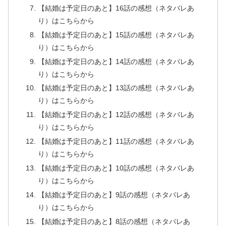
【結婚は予定日のあと】16話の感想（ネタバレあ
り）はこちらから
【結婚は予定日のあと】15話の感想（ネタバレあ
り）はこちらから
【結婚は予定日のあと】14話の感想（ネタバレあ
り）はこちらから
【結婚は予定日のあと】13話の感想（ネタバレあ
り）はこちらから
【結婚は予定日のあと】12話の感想（ネタバレあ
り）はこちらから
【結婚は予定日のあと】11話の感想（ネタバレあ
り）はこちらから
【結婚は予定日のあと】10話の感想（ネタバレあ
り）はこちらから
【結婚は予定日のあと】9話の感想（ネタバレあ
り）はこちらから
【結婚は予定日のあと】8話の感想（ネタバレあ