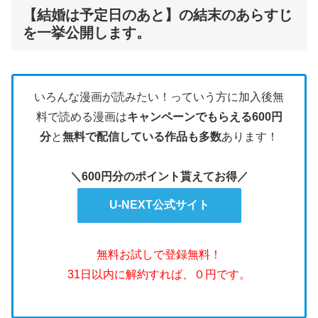
【結婚は予定日のあと】の結末のあらすじ
を一挙公開します。
いろんな漫画が読みたい！っていう方に加入後無
料で読める漫画は
キャンペーンでもらえる600円
分
と
無料で配信している作品も多数
あります！
＼600円分のポイント貰えてお得／
U-NEXT公式サイト
無料お試しで登録無料！
31日以内に解約すれば、０円です。