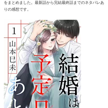
をまとめました。最新話から完結最終話までのネタバレあ
りの感想です。