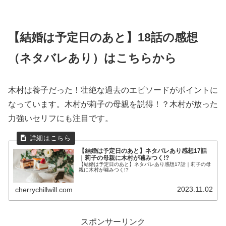
【結婚は予定日のあと】18話の感想
（ネタバレあり）はこちらから
木村は養子だった！壮絶な過去のエピソードがポイントに
なっています。木村が莉子の母親を説得！？木村が放った
力強いセリフにも注目です。
【結婚は予定日のあと】ネタバレあり感想17話
｜莉子の母親に木村が噛みつく!?
【結婚は予定日のあと】ネタバレあり感想17話｜莉子の母
親に木村が噛みつく!?
2023.11.02
cherrychillwill.com
スポンサーリンク