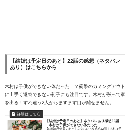
【結婚は予定日のあと】22話の感想（ネタバレ
あり）はこちらから
木村は子供ができない体だった！？衝撃のカミングアウト
に上手く返答できない莉子にも注目です。木村が黙って家
を出る！すれ違う2人からますます目が離せません。
【結婚は予定日のあと】ネタバレあり感想22話
｜木村は子供ができない体だった
【結婚は予定日のあと】ネタバレあり感想22話｜木村は子