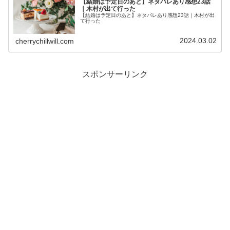
【結婚は予定日のあと】ネタバレあり感想23話
｜木村が出て行った
【結婚は予定日のあと】ネタバレあり感想23話｜木村が出
て行った
2024.03.02
cherrychillwill.com
スポンサーリンク