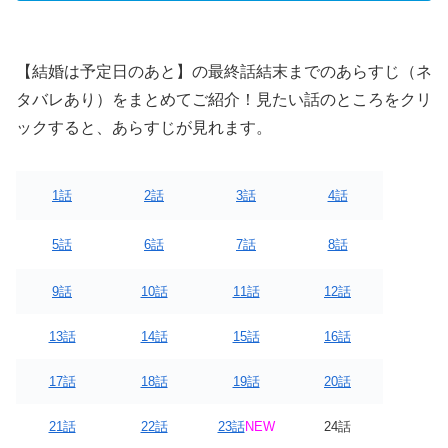
【結婚は予定日のあと】の最終話結末までのあらすじ（ネ
タバレあり）をまとめてご紹介！見たい話のところをクリ
ックすると、あらすじが見れます。
1話
2話
3話
4話
5話
6話
7話
8話
9話
10話
11話
12話
13話
14話
15話
16話
17話
18話
19話
20話
21話
22話
23話
NEW
24話