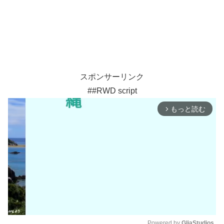
スポンサーリンク
##RWD script
もっと読む
arrow_forward_ios
Powered by 
GliaStudios