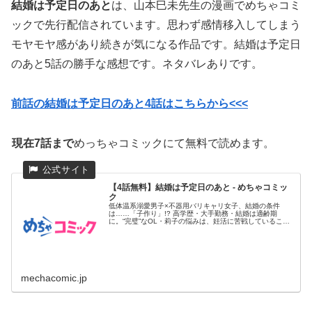
結婚は予定日のあと
は、山本巳未先生の漫画でめちゃコミ
ックで先行配信されています。思わず感情移入してしまう
モヤモヤ感があり続きが気になる作品です。結婚は予定日
のあと5話の勝手な感想です。ネタバレありです。
前話の結婚は予定日のあと4話はこちらから<<<
現在7話まで
めっちゃコミックにて無料で読めます。
【4話無料】結婚は予定日のあと - めちゃコミッ
ク
低体温系溺愛男子×不器用バリキャリ女子、結婚の条件
は……「子作り」!? 高学歴・大手勤務・結婚は適齢期
に。“完璧”なOL・莉子の悩みは、妊活に苦戦しているこ
と。その必死さが原...
mechacomic.jp