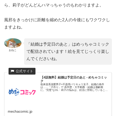
ら、莉子がどんどんハマっちゃうのもわかりますよ。
風邪をきっかけに距離を縮めた2人の今後にもワクワクし
ますよね。
「結婚は予定日のあと」はめっちゃコミック
おねこ
で配信されています！絵を見てじっくり楽し
んでくださいね。
【4話無料】結婚は予定日のあと - めちゃコミッ
ク
低体温系溺愛男子×不器用バリキャリ女子、結婚の条件
は……「子作り」!? 高学歴・大手勤務・結婚は適齢期
に。“完璧”なOL・莉子の悩みは、妊活に苦戦しているこ
と。その必死さが原...
mechacomic.jp