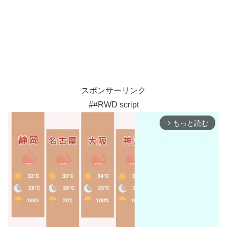
スポンサーリンク
##RWD script
もっと読む
arrow_forward_ios