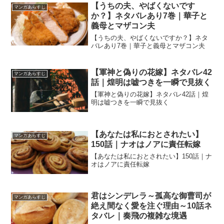
【うちの夫、やばくないです
マンガあらすじ
か？】ネタバレあり7巻｜華子と
義母とマザコン夫
【うちの夫、やばくないですか？】ネタ
バレあり7巻｜華子と義母とマザコン夫
【軍神と偽りの花嫁】ネタバレ42
マンガあらすじ
話｜煌明は嘘つきを一瞬で見抜く
【軍神と偽りの花嫁】ネタバレ42話｜煌
明は嘘つきを一瞬で見抜く
【あなたは私におとされたい】
マンガあらすじ
150話｜ナオはノアに責任転嫁
【あなたは私におとされたい】150話｜ナ
オはノアに責任転嫁
君はシンデレラ～孤高な御曹司が
マンガあらすじ
絶え間なく愛を注ぐ理由～10話ネ
タバレ｜奏飛の複雑な境遇