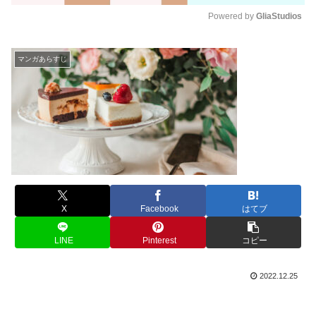
Powered by 
GliaStudios
M
u
マンガあらすじ
t
e
X
Facebook
はてブ
LINE
Pinterest
コピー
2022.12.25