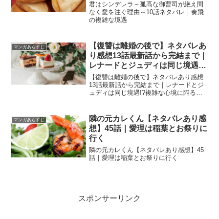
君はシンデレラ～孤高な御曹司が絶え間
なく愛を注ぐ理由～10話ネタバレ｜奏飛
の複雑な境遇
【復讐は離婚の後で】ネタバレあ
マンガあらすじ
り感想13話最新話から完結まで｜
レナードとジュディは同じ境遇!?
複雑な心境に陥るジュディの心情
【復讐は離婚の後で】ネタバレあり感想
13話最新話から完結まで｜レナードとジ
ュディは同じ境遇!?複雑な心境に陥るジ
ュディの心情
隣の元カレくん【ネタバレあり感
マンガあらすじ
想】45話｜愛理は稲葉とお祭りに
行く
隣の元カレくん【ネタバレあり感想】45
話｜愛理は稲葉とお祭りに行く
スポンサーリンク