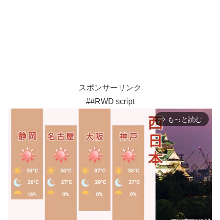
スポンサーリンク
##RWD script
もっと読む
arrow_forward_ios