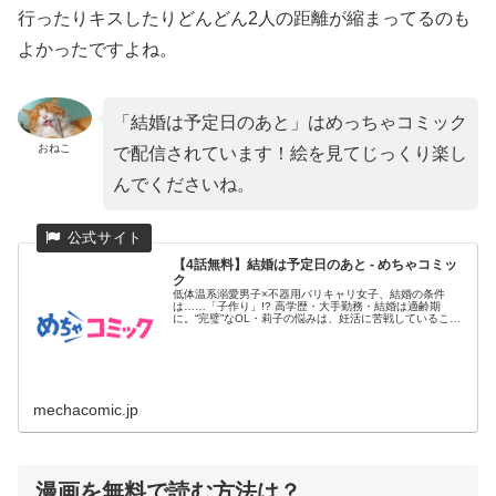
行ったりキスしたりどんどん2人の距離が縮まってるのも
よかったですよね。
「結婚は予定日のあと」はめっちゃコミック
おねこ
で配信されています！絵を見てじっくり楽し
んでくださいね。
【4話無料】結婚は予定日のあと - めちゃコミッ
ク
低体温系溺愛男子×不器用バリキャリ女子、結婚の条件
は……「子作り」!? 高学歴・大手勤務・結婚は適齢期
に。“完璧”なOL・莉子の悩みは、妊活に苦戦しているこ
と。その必死さが原...
mechacomic.jp
漫画を無料で読む方法は？