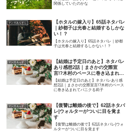
関係していたのかな
【ホタルの嫁入り】65話ネタバレ
マンガあらすじ
｜紗都子は光春と結婚するしかな
い！？
【ホタルの嫁入り】65話ネタバレ｜紗都
子は光春と結婚するしかない！？
【結婚は予定日のあと】ネタバレ
マンガあらすじ
あり感想2話｜まさかの交際宣
言!?木村のペースに巻き込まれて
パニクる莉子
【結婚は予定日のあと】ネタバレあり感
想2話｜まさかの交際宣言!?木村のペース
に巻き込まれてパニクる莉子
【復讐は離婚の後で】62話ネタバ
マンガあらすじ
レ|ウォルターがついに目を覚ま
す
【復讐は離婚の後で】62話ネタバレ|ウォ
ルターがついに目を覚ます