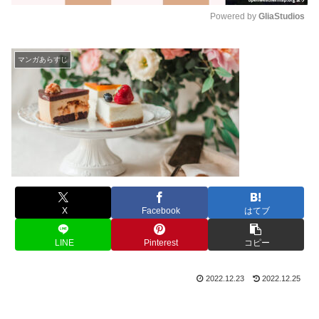
Powered by 
GliaStudios
M
u
マンガあらすじ
t
e
X
Facebook
はてブ
LINE
Pinterest
コピー
2022.12.23
2022.12.25