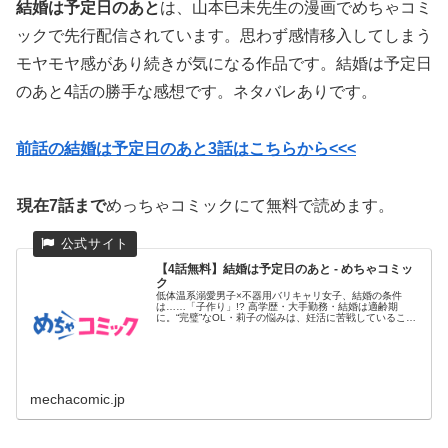
結婚は予定日のあと
は、山本巳未先生の漫画でめちゃコミ
ックで先行配信されています。思わず感情移入してしまう
モヤモヤ感があり続きが気になる作品です。結婚は予定日
のあと4話の勝手な感想です。ネタバレありです。
前話の結婚は予定日のあと3話はこちらから<<<
現在7話まで
めっちゃコミックにて無料で読めます。
【4話無料】結婚は予定日のあと - めちゃコミッ
ク
低体温系溺愛男子×不器用バリキャリ女子、結婚の条件
は……「子作り」!? 高学歴・大手勤務・結婚は適齢期
に。“完璧”なOL・莉子の悩みは、妊活に苦戦しているこ
と。その必死さが原...
mechacomic.jp