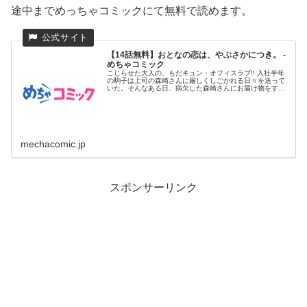
途中までめっちゃコミックにて無料で読めます。
【14話無料】おとなの恋は、やぶさかにつき。 -
めちゃコミック
こじらせた大人の、もだキュン・オフィスラブ!! 入社半年
の駒子は上司の森崎さんに厳しくしごかれる日々を送って
いた。そんなある日、病欠した森崎さんにお届け物をする
ために自宅へ行...
mechacomic.jp
スポンサーリンク