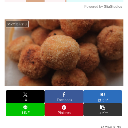
Powered by 
GliaStudios
M
u
マンガあらすじ
t
e
X
Facebook
はてブ
LINE
Pinterest
コピー
2026.06.30