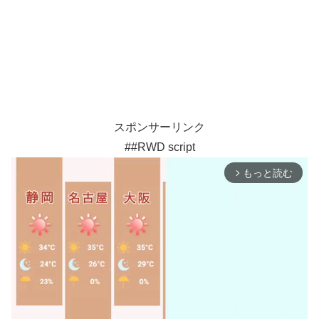
スポンサーリンク
##RWD script
もっと読む
arrow_forward_ios