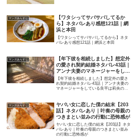
【ワタシってサバサバしてるか
マンガあらすじ
ら】ネタバレあり感想121話｜網
浜と本田
【ワタシってサバサバしてるから】ネタ
バレあり感想121話｜網浜と本田
【年下彼を相続しました】想定外
マンガあらすじ
の愛され契約結婚ネタバレ43話｜
アンナ夫妻のマネージャーをして
いる良平は莉央の高校時代の同期
【年下彼を相続しました】想定外の愛さ
生だった！？
れ契約結婚ネタバレ43話｜アンナ夫妻の
マネージャーをしている良平は莉央の高
校時代の同期生だった！？
ヤバい女に恋した僕の結末【203
マンガあらすじ
話】ネタバレあり｜叶奏の母親の
つきまとい並みの行動に恐怖感が
ヤバい女に恋した僕の結末【203話】ネタ
バレあり｜叶奏の母親のつきまとい並み
の行動に恐怖感が