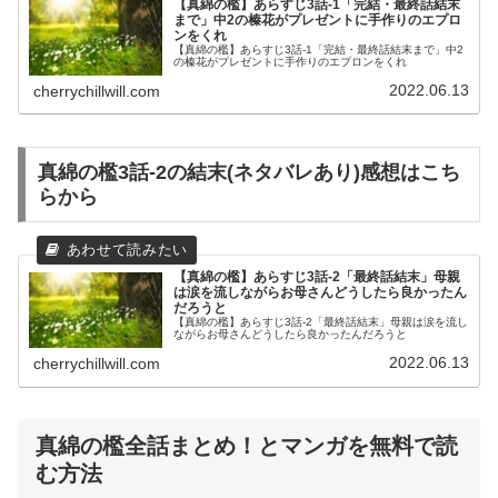
【真綿の檻】あらすじ3話-1「完結・最終話結末
まで」中2の榛花がプレゼントに手作りのエプロ
ンをくれ
【真綿の檻】あらすじ3話-1「完結・最終話結末まで」中2
の榛花がプレゼントに手作りのエプロンをくれ
2022.06.13
cherrychillwill.com
真綿の檻3話-2の結末(ネタバレあり)感想はこち
らから
【真綿の檻】あらすじ3話-2「最終話結末」母親
は涙を流しながらお母さんどうしたら良かったん
だろうと
【真綿の檻】あらすじ3話-2「最終話結末」母親は涙を流し
ながらお母さんどうしたら良かったんだろうと
2022.06.13
cherrychillwill.com
真綿の檻全話まとめ！とマンガを無料で読
む方法