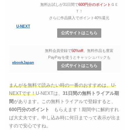
無料お試しが31日間で
600円分のポイント
ＧＥ
Ｔ！
さらに作品購入でポイント40%還元
U-NEXT
公式サイトはこちら
無料会員登録で
50%off
。無料作品も豊富
PayPayを使うとキャッシュバックも
ebookJapan
公式サイトはこちら
まんがを無料で読みたい時の一番のおすすめは、U-
NEXTです！
U-NEXTは、
31日間の無料トライアル期
間
があります。この無料トライアルで登録すると、
600円分のポイント
もらえます！期間中に解約すれ
ば大丈夫です。申し込み時に何日までって表示が出ま
すので安心ですね。