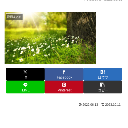
M
u
漫画まとめ
t
e
X
Facebook
はてブ
LINE
Pinterest
コピー
2022.06.13
2023.10.11