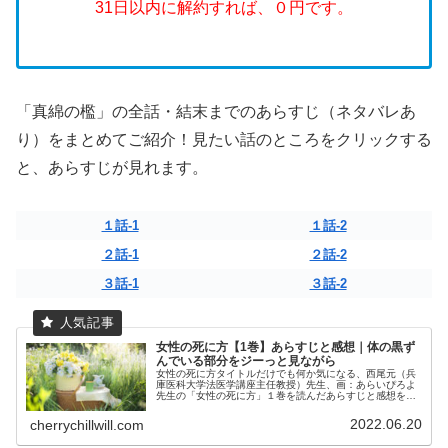
31日以内に解約すれば、０円です。
「真綿の檻」の全話・結末までのあらすじ（ネタバレあ
り）をまとめてご紹介！見たい話のところをクリックする
と、あらすじが見れます。
１話-1
１話-2
２話-1
２話-2
３話-1
３話-2
女性の死に方【1巻】あらすじと感想｜体の黒ず
んでいる部分をジーっと見ながら
女性の死に方タイトルだけでも何か気になる、西尾元（兵
庫医科大学法医学講座主任教授）先生、画：あらいぴろよ
先生の「女性の死に方」１巻を読んだあらすじと感想をお
届けします。【U-NEXT】公式サイトの詳細はこちらから
前日まで元気だったのに、突然...
2022.06.20
cherrychillwill.com