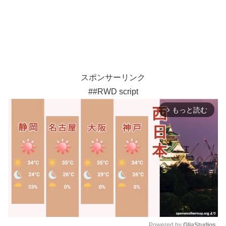
スポンサーリンク
##RWD script
もっと読む
arrow_forward_ios
Powered by 
GliaStudios