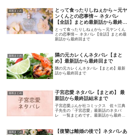
とって食ったりしねぇから～元ヤ
漫画まとめ
ンくんとの恋事情～ ネタバレ
【全話】まとめ最新話から最終回
まで
とって食ったりしねぇから～元ヤンくん
との恋事情～ ネタバレ【全話】まとめ最
新話から最終回まで
隣の元カレくんネタバレ【まと
漫画まとめ
め】最新話から最終回まで
隣の元カレくんネタバレ【まとめ】最新
話から最終回まで
子宮恋愛 ネタバレ【まとめ】 最
漫画まとめ
新話から最終話結末まで
子宮恋愛ぶんか社コミックス 佐々江典
子先生の「子宮恋愛」最新話のネタバ
レ 一覧まとめです。最新話から最終話
結末まで全話まとめ
【復讐は離婚の後で】ネタバレあ
漫画まとめ