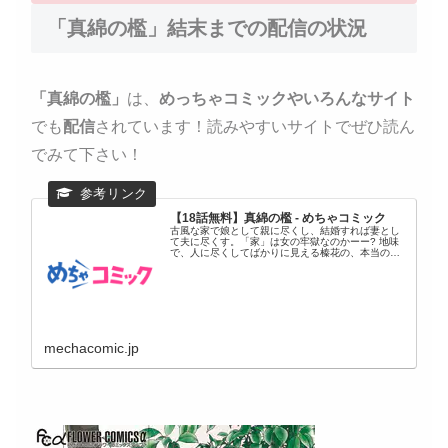
「真綿の檻」結末までの配信の状況
「真綿の檻」
は、
めっちゃコミックやいろんなサイト
でも
配信
されています！読みやすいサイトでぜひ読ん
でみて下さい！
【18話無料】真綿の檻 - めちゃコミック
古風な家で娘として親に尽くし、結婚すれば妻とし
て夫に尽くす。「家」は女の牢獄なのかーー? 地味
で、人に尽くしてばかりに見える榛花の、本当の人
生とは…!?
mechacomic.jp