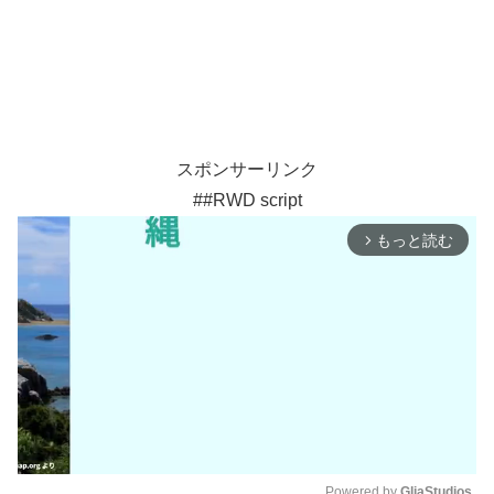
スポンサーリンク
##RWD script
もっと読む
arrow_forward_ios
Powered by 
GliaStudios