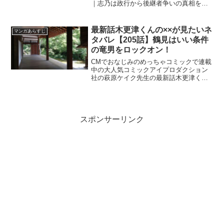
｜志乃は政行から後継者争いの真相を知
る
最新話木更津くんの××が見たいネ
マンガあらすじ
タバレ【205話】鶴見はいい条件
の竜男をロックオン！
CMでおなじみのめっちゃコミックで連載
中の大人気コミックアイプロダクション
社の萩原ケイク先生の最新話木更津くん
の××が見たいネタバレ【205話】鶴見は
いい条件の竜男をロックオン！
スポンサーリンク