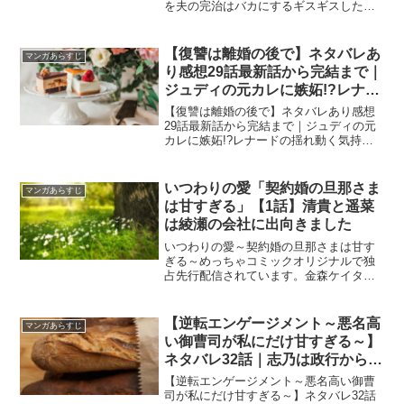
を夫の完治はバカにするギスギスした夫
婦
【復讐は離婚の後で】ネタバレあ
マンガあらすじ
り感想29話最新話から完結まで｜
ジュディの元カレに嫉妬!?レナー
ドの揺れ動く気持ちも必見
【復讐は離婚の後で】ネタバレあり感想
29話最新話から完結まで｜ジュディの元
カレに嫉妬!?レナードの揺れ動く気持ち
も必見
いつわりの愛「契約婚の旦那さま
マンガあらすじ
は甘すぎる」【1話】清貴と遥菜
は綾瀬の会社に出向きました
いつわりの愛～契約婚の旦那さまは甘す
ぎる～めっちゃコミックオリジナルで独
占先行配信されています。金森ケイタ先
生、上野凛子先生のいつわりの愛「契約
婚の旦那さまは甘すぎる」あらすじ【1
話】清貴と遥菜は綾瀬の会社に出向きま
【逆転エンゲージメント～悪名高
マンガあらすじ
した
い御曹司が私にだけ甘すぎる～】
ネタバレ32話｜志乃は政行から後
継者争いの真相を知る
【逆転エンゲージメント～悪名高い御曹
司が私にだけ甘すぎる～】ネタバレ32話