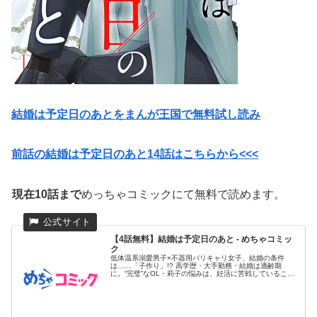
結婚は予定日のあとをまんが王国で無料試し読み
前話の結婚は予定日のあと14話はこちらから<<<
現在10話まで
めっちゃコミックにて無料で読めます。
【4話無料】結婚は予定日のあと - めちゃコミッ
ク
低体温系溺愛男子×不器用バリキャリ女子、結婚の条件
は……「子作り」!? 高学歴・大手勤務・結婚は適齢期
に。“完璧”なOL・莉子の悩みは、妊活に苦戦しているこ
と。その必死さが原...