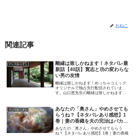
おねこ
関連記事
離縁は致しかねます！ネタバレ最
マンガあらすじ
新話【40話】寛志と功の変わらな
い男の友情
離縁は致しかねます！めっちゃコミック
オリジナルで独占先行配信されていま
す。山口恵先生の離縁は致しかねます！
ネタバレ最新話【40話】寛志と功の変わ
らない男の友情
あなたの「奥さん」やめさせても
マンガあらすじ
らうね？【ネタバレあり感想】1
巻｜妻の香織を夫の完治はバカに
するギスギスした夫婦
あなたの「奥さん」やめさせてもらう
ね？【ネタバレあり感想】1巻｜妻の香織