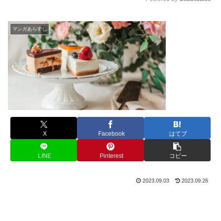
M
u
マンガあらすじ
t
e
X
Facebook
はてブ
LINE
Pinterest
コピー
2023.09.03
2023.09.26