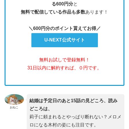
る600円分
と
無料で配信している作品も多数
あります！
＼600円分のポイント貰えてお得／
U-NEXT公式サイト
無料お試しで登録無料！
31日以内に解約すれば、０円です。
結婚は予定日のあと15話の見どころ、読み
おねこ
どころは、
莉子に頼まれるとやっぱり断れない？メロメ
ロになる木村の姿にも注目です。