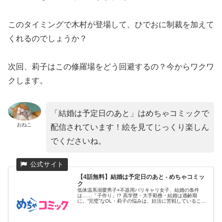
このタイミングで木村が登場して、ひでおに制裁を加えて
くれるのでしょうか？
次回、莉子はこの修羅場をどう回避するの？今からワクワ
クします。
「結婚は予定日のあと」はめちゃコミックで
おねこ
配信されています！絵を見てじっくり楽しん
でくださいね。
【4話無料】結婚は予定日のあと - めちゃコミッ
ク
低体温系溺愛男子×不器用バリキャリ女子、結婚の条件
は……「子作り」!? 高学歴・大手勤務・結婚は適齢期
に。“完璧”なOL・莉子の悩みは、妊活に苦戦しているこ
と。その必死さが原...