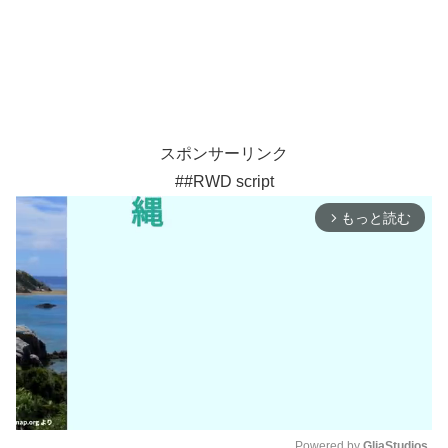
スポンサーリンク
##RWD script
もっと読む
arrow_forward_ios
Powered by 
GliaStudios