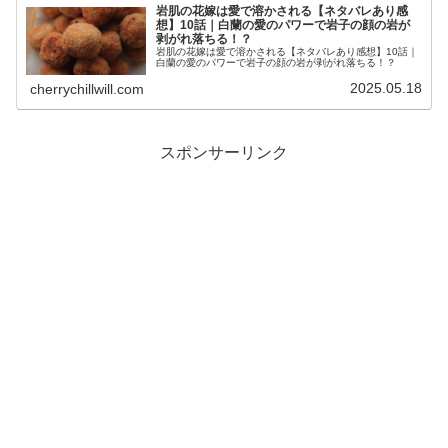
岩肌の花嫁は愛で溶かされる【ネタバレあり感
想】10話｜白蘭の愛のパワーで岩子の顔の岩が
剥がれ落ちる！？
岩肌の花嫁は愛で溶かされる【ネタバレあり感想】10話｜
白蘭の愛のパワーで岩子の顔の岩が剥がれ落ちる！？
2025.05.18
cherrychillwill.com
スポンサーリンク