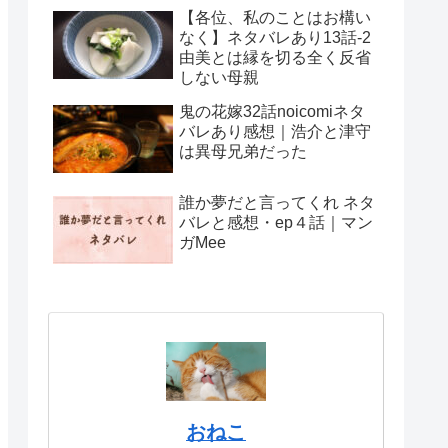
【各位、私のことはお構い
なく】ネタバレあり13話-2
由美とは縁を切る全く反省
しない母親
鬼の花嫁32話noicomiネタ
バレあり感想｜浩介と津守
は異母兄弟だった
誰か夢だと言ってくれ ネタ
バレと感想・ep４話｜マン
ガMee
おねこ