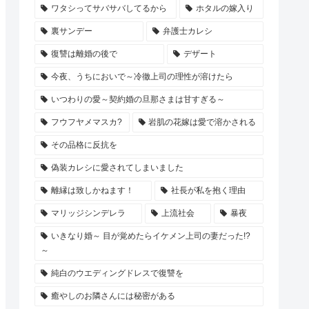
ワタシってサバサバしてるから
ホタルの嫁入り
裏サンデー
弁護士カレシ
復讐は離婚の後で
デザート
今夜、うちにおいで～冷徹上司の理性が溶けたら
いつわりの愛～契約婚の旦那さまは甘すぎる～
フウフヤメマスカ?
岩肌の花嫁は愛で溶かされる
その品格に反抗を
偽装カレシに愛されてしまいました
離縁は致しかねます！
社長が私を抱く理由
マリッジシンデレラ
上流社会
暴夜
いきなり婚～ 目が覚めたらイケメン上司の妻だった!?
～
純白のウエディングドレスで復讐を
癒やしのお隣さんには秘密がある