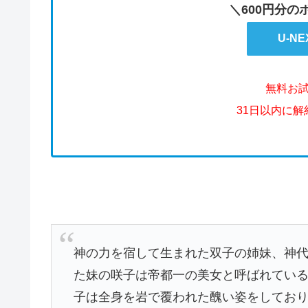
＼600円分
U-N
無料お
31日以内に
神の力を宿して生まれた双子の姉妹、神
た妹の咲子は帝都一の美女と呼ばれてい
子は全身を岩で覆われた醜い姿をしてお