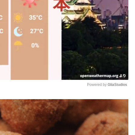
Powered by 
GliaStudios
M
u
t
e