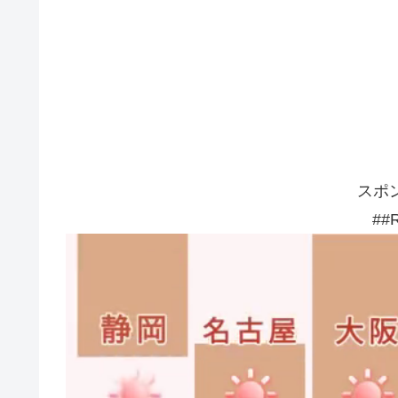
スポ
##R