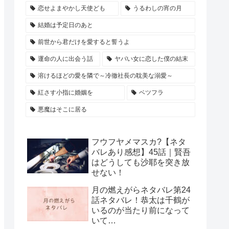
恋せよまやかし天使ども
うるわしの宵の月
結婚は予定日のあと
前世から君だけを愛すると誓うよ
運命の人に出会う話
ヤバい女に恋した僕の結末
溶けるほどの愛を隣で～冷徹社長の耽美な溺愛～
紅さす小指に婚姻を
ベツフラ
悪魔はそこに居る
フウフヤメマスカ?【ネタ
バレあり感想】45話｜賢吾
はどうしても沙耶を突き放
せない！
月の燃えがらネタバレ第24
話ネタバレ！恭太は千鶴が
いるのが当たり前になって
いて…