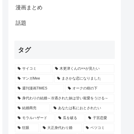
漫画まとめ
話題
タグ
サイコミ
木更津くんの××が見たい
マンガMee
まさかな恋になりました
週刊漫画TIMES
オークの樹の下
身代わりの結婚～冷遇された妹は甘い寵愛をうける～
結婚商売
あなたは私におとされたい
モラルハザード
瓜を破る
子宮恋愛
狂眼
大正身代わり婚
ベツコミ