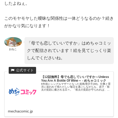
したよねぇ。
このモヤモヤした曖昧な関係性は一体どうなるのか？続き
がかなり気になります！
「母でも恋していいですか」はめちゃコミッ
おねこ
クで配信されています！絵を見てじっくり楽
しんでくださいね。
【12話無料】母でも恋していいですか～Unless
You Are A Bottle Of Wine～ - めちゃコミック
6年前にシングルマザーとなった前島理沙子(39)。仕事と育
児に追われて慌ただしい毎日を過ごしながらも、息子・裕
太の笑顔に癒される日々。「裕太の笑顔が守られれば、他
には何もいら...
mechacomic.jp