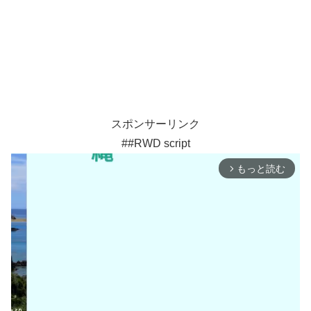
スポンサーリンク
##RWD script
もっと読む
arrow_forward_ios