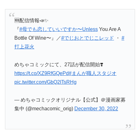
🆕配信情報📣✨
『
#母でも恋していいですか〜Unless
You Are A
Bottle Of Wine〜』／
#でじおとでじこレッド
・
#
打上花火
めちゃコミックにて、27話が配信開始❣️
https://t.co/XZ9RfGQePd
#まんが職人スタジオ
pic.twitter.com/GbQ2ITsRHg
— めちゃコミックオリジナル【公式】＠漫画家募
集中 (@mechacomic_orig)
December 30, 2022