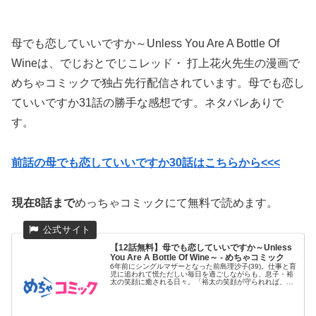
母でも恋していいですか～Unless You Are A Bottle Of
Wineは、
でじおとでじこレッド・
打上花火
先生の漫画で
めちゃコミックで独占先行配信されています。母でも恋し
ていいですか31話の勝手な感想です。ネタバレありで
す。
前話の母でも恋していいですか30話はこちらから<<<
現在8話まで
めっちゃコミックにて無料で読めます。
【12話無料】母でも恋していいですか～Unless
You Are A Bottle Of Wine～ - めちゃコミック
6年前にシングルマザーとなった前島理沙子(39)。仕事と育
児に追われて慌ただしい毎日を過ごしながらも、息子・裕
太の笑顔に癒される日々。「裕太の笑顔が守られれば、他
には何もいら...