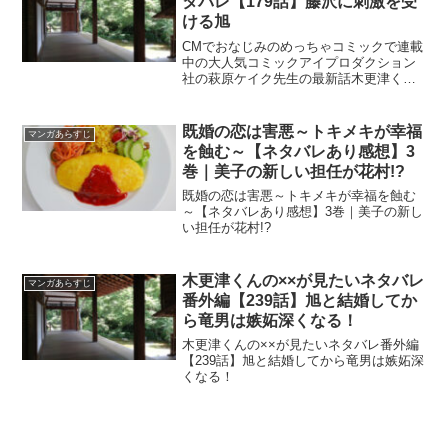
タバレ【179話】藤沢に刺激を受
ける旭
CMでおなじみのめっちゃコミックで連載
中の大人気コミックアイプロダクション
社の萩原ケイク先生の最新話木更津くん
の××が見たいネタバレ【179話】藤沢に
刺激を受ける旭
既婚の恋は害悪～トキメキが幸福
マンガあらすじ
を蝕む～【ネタバレあり感想】3
巻｜美子の新しい担任が花村!?
既婚の恋は害悪～トキメキが幸福を蝕む
～【ネタバレあり感想】3巻｜美子の新し
い担任が花村!?
木更津くんの××が見たいネタバレ
マンガあらすじ
番外編【239話】旭と結婚してか
ら竜男は嫉妬深くなる！
木更津くんの××が見たいネタバレ番外編
【239話】旭と結婚してから竜男は嫉妬深
くなる！