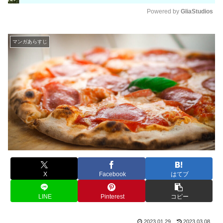
Powered by 
GliaStudios
M
u
マンガあらすじ
t
e
X
Facebook
はてブ
LINE
Pinterest
コピー
2023.01.29
2023.03.08