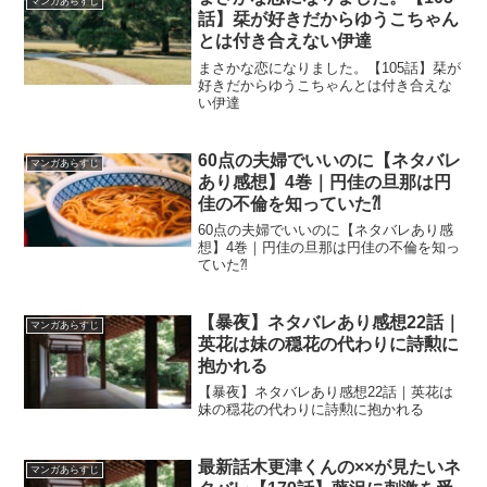
マンガあらすじ
話】栞が好きだからゆうこちゃん
とは付き合えない伊達
まさかな恋になりました。【105話】栞が
好きだからゆうこちゃんとは付き合えな
い伊達
60点の夫婦でいいのに【ネタバレ
マンガあらすじ
あり感想】4巻｜円佳の旦那は円
佳の不倫を知っていた⁈
60点の夫婦でいいのに【ネタバレあり感
想】4巻｜円佳の旦那は円佳の不倫を知っ
ていた⁈
【暴夜】ネタバレあり感想22話｜
マンガあらすじ
英花は妹の穏花の代わりに詩勲に
抱かれる
【暴夜】ネタバレあり感想22話｜英花は
妹の穏花の代わりに詩勲に抱かれる
最新話木更津くんの××が見たいネ
マンガあらすじ