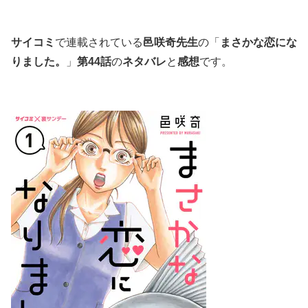
サイコミ
で連載されている
邑咲奇先生
の「
まさかな恋にな
りました。
」
第44話
の
ネタバレ
と
感想
です。