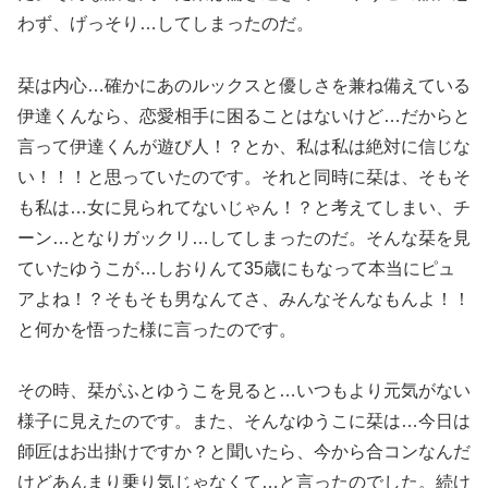
わず、げっそり…してしまったのだ。
栞は内心…確かにあのルックスと優しさを兼ね備えている
伊達くんなら、恋愛相手に困ることはないけど…だからと
言って伊達くんが遊び人！？とか、私は私は絶対に信じな
い！！！と思っていたのです。それと同時に栞は、そもそ
も私は…女に見られてないじゃん！？と考えてしまい、チ
ーン…となりガックリ…してしまったのだ。そんな栞を見
ていたゆうこが…しおりんて35歳にもなって本当にピュ
アよね！？そもそも男なんてさ、みんなそんなもんよ！！
と何かを悟った様に言ったのです。
その時、栞がふとゆうこを見ると…いつもより元気がない
様子に見えたのです。また、そんなゆうこに栞は…今日は
師匠はお出掛けですか？と聞いたら、今から合コンなんだ
けどあんまり乗り気じゃなくて…と言ったのでした。続け