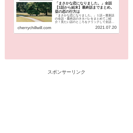
「まさかな恋になりました。」全話
【1話から結末】最終話までまとめ。
栞の恋の行方は
「まさかな恋になりました。」１話～最新話
の全話・最終話のネタバレをまとめてご紹
介！見たい話のところをクリックして全話の
あらすじが見れます。冴えない岩井栞（３
2021.07.20
cherrychillwill.com
５）の隣に引っ越してきた伊達。なぜか栞に
は魚男に見えてしまう。が時々イケメン
に！？これまでの冴えない日常が激変する！
ラブコメの鬼才邑咲奇先生の人気作品です！
スポンサーリンク