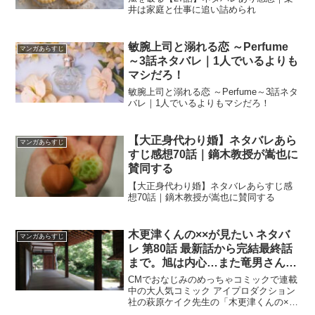
井は家庭と仕事に追い詰められ
敏腕上司と溺れる恋 ～Perfume
マンガあらすじ
～3話ネタバレ｜1人でいるよりも
マシだろ！
敏腕上司と溺れる恋 ～Perfume～3話ネタ
バレ｜1人でいるよりもマシだろ！
【大正身代わり婚】ネタバレあら
マンガあらすじ
すじ感想70話｜鏑木教授が嵩也に
賛同する
【大正身代わり婚】ネタバレあらすじ感
想70話｜鏑木教授が嵩也に賛同する
木更津くんの××が見たい ネタバ
マンガあらすじ
レ 第80話 最新話から完結最終話
まで。旭は内心…また竜男さんに
触れたい…
CMでおなじみのめっちゃコミックで連載
中の大人気コミック アイプロダクション
社の萩原ケイク先生の「木更津くんの××
が見たい」の80話のネタバレをお届けし