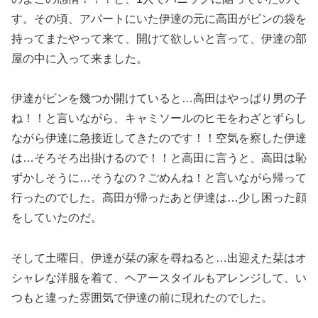
す。その頃、アパートにいた伊達の元に高田がビンの袋を
持ってまたやって来て、開けて欲しいと言って、伊達の部
屋の中に入って来ました。
伊達がビンを幾つか開けていると…高田はやっぱり男の子
ね！！と言いながら、キャミソールのヒモをわざとずらし
ながら伊達に急接近してきたのです！！空気を察した伊達
は…そろそろ出掛けるので！！と高田に言うと、高田は恥
ずかしそうに…そうなの？ごめんね！と言いながら帰って
行ったのでした。高田が帰ったあと伊達は…少し困った顔
をしていたのだ。
そして土曜日、伊達が栞の家を尋ねると…出迎えた栞はオ
シャレな洋服を着て、ヘアースタイルもアレンジして、い
つもと違った雰囲気で伊達の前に現れたのでした。