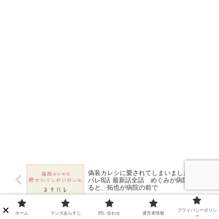
偽装カレシに愛されてしまいました ネタ
バレ8話 最新話全話 めぐみが病院を出
ると、拓也が病院の前で
プライバシーポリシ
ホーム
マンガあらすじ
問い合わせ
運営者情報
偽装カレシに愛されてしまいました ネタ
ー