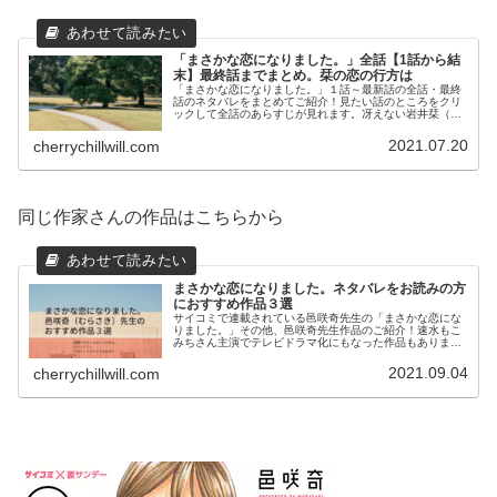
「まさかな恋になりました。」全話【1話から結
末】最終話までまとめ。栞の恋の行方は
「まさかな恋になりました。」１話～最新話の全話・最終
話のネタバレをまとめてご紹介！見たい話のところをクリ
ックして全話のあらすじが見れます。冴えない岩井栞（３
５）の隣に引っ越してきた伊達。なぜか栞には魚男に見え
てしまう。が時々イケメンに！？これまでの冴えない日常
2021.07.20
cherrychillwill.com
が激変する！ラブコメの鬼才邑咲奇先生の人気作品です！
同じ作家さんの作品はこちらから
まさかな恋になりました。ネタバレをお読みの方
におすすめ作品３選
サイコミで連載されている邑咲奇先生の「まさかな恋にな
りました。」その他、邑咲奇先生作品のご紹介！速水もこ
みちさん主演でテレビドラマ化にもなった作品もあります
よ！！
2021.09.04
cherrychillwill.com