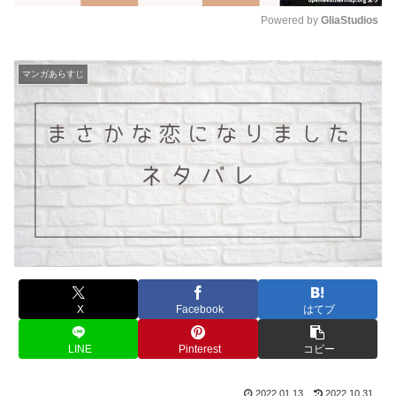
Powered by 
GliaStudios
M
u
マンガあらすじ
t
e
X
Facebook
はてブ
LINE
Pinterest
コピー
2022.01.13
2022.10.31