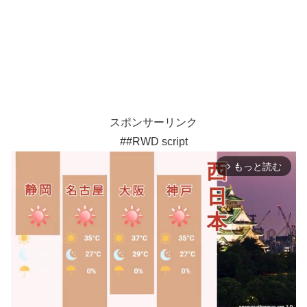
スポンサーリンク
##RWD script
もっと読む
arrow_forward_ios