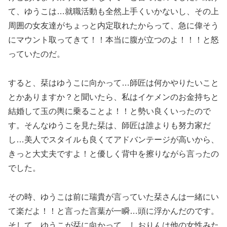
て、ゆうこは…就職活動も全然上手くいかないし、その上
周囲の女友達がちょっと内定取れたからって、急に偉そう
にマウント取ってきて！！本当に腹が立つのよ！！！と怒
っていたのだ。
すると、栞はゆうこに向かって…師匠は何かやりたいこと
とかありますか？と聞いたら、私はイケメンのお金持ちと
結婚して玉の輿に乗ることよ！！と勢い良くいったので
す。そんなゆうこを見た栞は、師匠は誰よりも努力家だ
し…美人でスタイルも良くてアドバンテージが高いから、
きっと大丈夫ですよ！と優しく背中を擦りながら言ったの
でした。
その時、ゆうこは前に瑞貴が言っていた栞さんは一緒にい
て楽だよ！！と言った言葉が一瞬…頭に浮かんだのです。
そして、ゆうこが栞に向かって…しおりんは他の女性みた