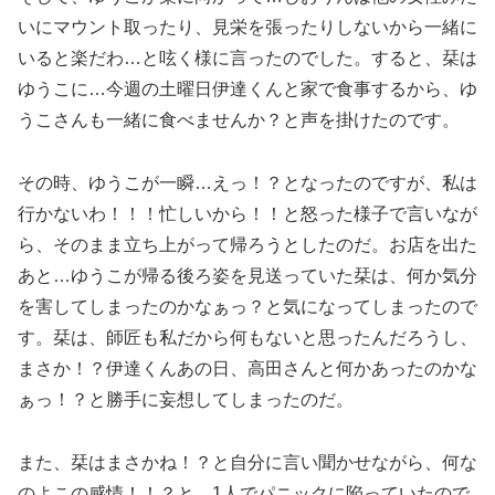
いにマウント取ったり、見栄を張ったりしないから一緒に
いると楽だわ…と呟く様に言ったのでした。すると、栞は
ゆうこに…今週の土曜日伊達くんと家で食事するから、ゆ
うこさんも一緒に食べませんか？と声を掛けたのです。
その時、ゆうこが一瞬…えっ！？となったのですが、私は
行かないわ！！！忙しいから！！と怒った様子で言いなが
ら、そのまま立ち上がって帰ろうとしたのだ。お店を出た
あと…ゆうこが帰る後ろ姿を見送っていた栞は、何か気分
を害してしまったのかなぁっ？と気になってしまったので
す。栞は、師匠も私だから何もないと思ったんだろうし、
まさか！？伊達くんあの日、高田さんと何かあったのかな
ぁっ！？と勝手に妄想してしまったのだ。
また、栞はまさかね！？と自分に言い聞かせながら、何な
のよこの感情！！？と、1人でパニックに陥っていたので