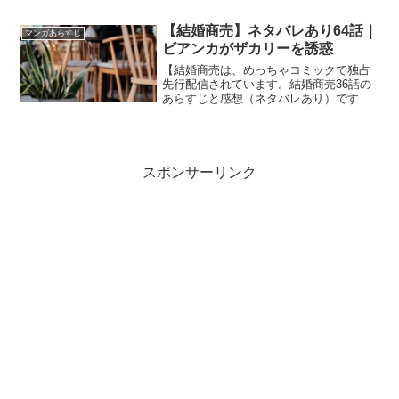
ます。旭は内心…また竜男さんに触れた
いなぁっと、1人でエッチな妄想を膨らま
【結婚商売】ネタバレあり64話｜
マンガあらすじ
せていたのです。
ビアンカがザカリーを誘惑
【結婚商売は、めっちゃコミックで独占
先行配信されています。結婚商売36話の
あらすじと感想（ネタバレあり）です。
現在５話までめっちゃコミックにて無料
で読めます。【結婚商売】ネタバレあり
64話｜ビアンカがザカリーを誘惑
スポンサーリンク