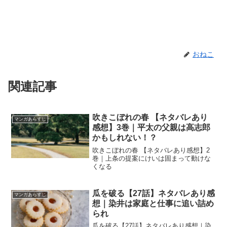
おねこ
関連記事
吹きこぼれの春 【ネタバレあり
マンガあらすじ
感想】3巻｜平太の父親は高志郎
かもしれない！？
吹きこぼれの春 【ネタバレあり感想】2
巻｜上条の提案にけいは固まって動けな
くなる
瓜を破る【27話】ネタバレあり感
マンガあらすじ
想｜染井は家庭と仕事に追い詰め
られ
瓜を破る【27話】ネタバレあり感想｜染