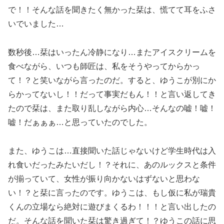
で！！そんな話を聞きたく無かった栞は、慌てて耳をふさ
いでいました…
数秒後…栞はいったん冷静になり…またアイスクリームを
食べながら、いつも師匠は、私をそうやってからかっ
て！？と笑いながら言ったのだ。すると、ゆうこが別にか
らかってないし！！だって事実だもん！！と言い返してき
たので栞は、また取り乱しながら内心…そんなの嘘！嘘！
嘘！だぁぁぁ…と思っていたのでした。
また、ゆうこは…直接聞いた話じゃないけど学生時代は入
れ食いだったみたいだし！？それに、あのルックスと条件
が揃っていて、女性が振り向かないはずないと思わな
い！？と栞に言ったのです。ゆうこは、もし仮に私が瑞貴
くんの立場なら絶対に遊びまくるわ！！！と言い出したの
だ。そんな話を聞いた栞は驚き過ぎて！？ゆうこの話に思