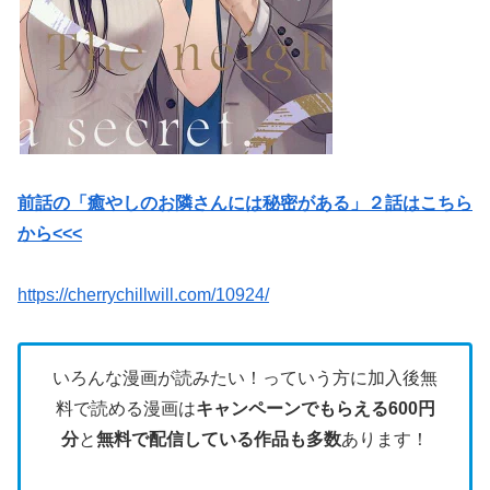
前話の「癒やしのお隣さんには秘密がある」２話はこちら
から<<<
https://cherrychillwill.com/10924/
いろんな漫画が読みたい！っていう方に加入後無
料で読める漫画は
キャンペーンでもらえる600円
分
と
無料で配信している作品も多数
あります！