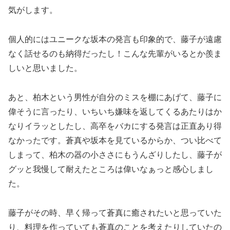
気がします。
個人的にはユニークな坂本の発言も印象的で、藤子が遠慮
なく話せるのも納得だったし！こんな先輩がいるとか羨ま
しいと思いました。
あと、柏木という男性が自分のミスを棚にあげて、藤子に
偉そうに言ったり、いちいち嫌味を返してくるあたりはか
なりイラッとしたし、高卒をバカにする発言は正直あり得
なかったです。蒼真や坂本を見ているからか、つい比べて
しまって、柏木の器の小ささにもうんざりしたし、藤子が
グッと我慢して耐えたところは偉いなぁっと感心しまし
た。
藤子がその時、早く帰って蒼真に癒されたいと思っていた
り、料理を作っていても蒼真のことを考えたりしていたの