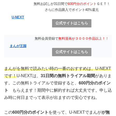
無料お試しが31日間で
600円分のポイント
ＧＥＴ！
さらに作品購入でポイント40%還元
U-NEXT
公式サイトはこちら
無料会員登録で
無料漫画が３０００作品以上！！
まんが王国
公式サイトはこちら
まんがを無料で読みたい時の一番のおすすめは、U-NEXT
です！
U-NEXTは、
31日間の無料トライアル期間
がありま
す。この無料トライアルで登録すると、
600円分のポイン
ト
もらえます！期間中に解約すれば大丈夫です。申し込
み時に何日までって表示が出ますので安心ですね。
この
600円分のポイント
を使って、U-NEXTでまんが
が無