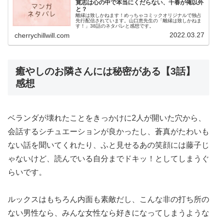
寛志は心の中で本当にくだらない、千春が俺以外
と？
離縁は致しかねます！めっちゃコミックオリジナルで独占
先行配信されています。山口恵先生の「離縁は致しかねま
す！」38話のネタバレと感想です。
2022.03.27
cherrychillwill.com
癒やしのお隣さんには秘密がある【3話】
感想
ベランダが壊れたことをきっかけに2人が開いた穴から、
会話するシチュエーションが良かったし、蒼真がたわいも
ない話を聞いてくれたり、ふと見せるあの笑顔には藤子じ
ゃないけど、読んでいる自分までドキッ！としてしまうぐ
らいです。
ルックスはもちろん内面も素敵だし、こんな非の打ち所の
ない男性なら、みんな女性なら好きになってしまうような