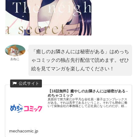
「癒しのお隣さんには秘密がある」はめっち
おねこ
ゃコミックの独占先行配信で読めます。ぜひ
絵を見てマンガを楽しんでください！
【18話無料】癒やしのお隣さんには秘密がある -
めちゃコミック
真面目で努力家だが平凡な会社員・藤子はコンプレックス
がある。それは高卒であるということ。それでも懸命に働
いて保険会社の事務職として正社員になったのだが、頼ま
れる仕事を断れず笑...
mechacomic.jp