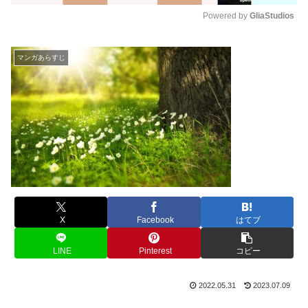
Powered by 
GliaStudios
M
u
マンガあらすじ
t
e
X
Facebook
はてブ
LINE
Pinterest
コピー
2022.05.31
2023.07.09