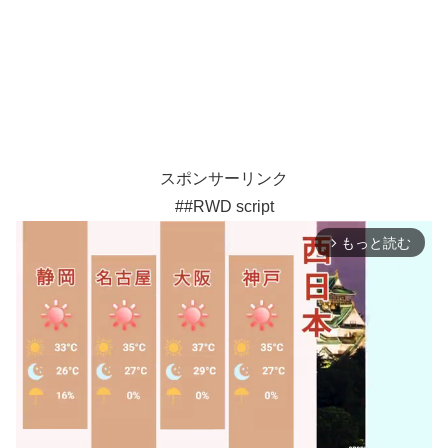
スポンサーリンク
##RWD script
もっと読む
arrow_forward_ios