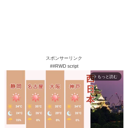
スポンサーリンク
##RWD script
もっと読む
arrow_forward_ios