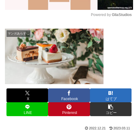
Powered by 
GliaStudios
M
u
マンガあらすじ
t
e
X
Facebook
はてブ
LINE
Pinterest
コピー
2022.12.21
2023.03.11