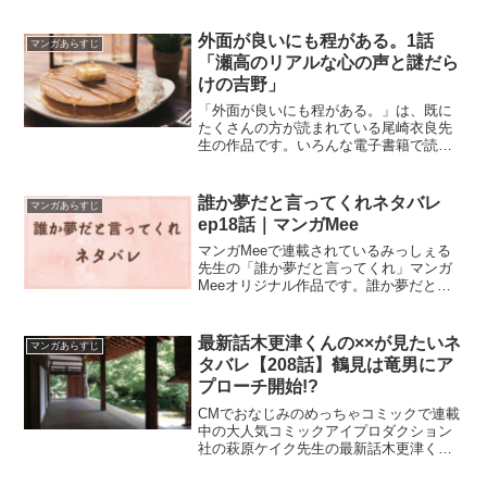
外面が良いにも程がある。1話
マンガあらすじ
「瀬高のリアルな心の声と謎だら
けの吉野」
「外面が良いにも程がある。」は、既に
たくさんの方が読まれている尾崎衣良先
生の作品です。いろんな電子書籍で読む
ことができます！今回は、めっちゃコミ
ックでコミックで１話づつ細かく読んで
いきたいと思います。「外面が良いにも
誰か夢だと言ってくれネタバレ
マンガあらすじ
程がある。」1話の個人的な感想（ネタバ
ep18話｜マンガMee
レあり）をまとめました。
マンガMeeで連載されているみっしぇる
先生の「誰か夢だと言ってくれ」マンガ
Meeオリジナル作品です。誰か夢だと言
ってくれ・ep18話のネタバレと感想で
す。やっぱり絵を見て漫画が読みた
い！！っていう方はマンガMeeのアプリ
最新話木更津くんの××が見たいネ
マンガあらすじ
で『誰か夢だと言って...
タバレ【208話】鶴見は竜男にア
プローチ開始!?
CMでおなじみのめっちゃコミックで連載
中の大人気コミックアイプロダクション
社の萩原ケイク先生の最新話木更津くん
の××が見たいネタバレ【208話】鶴見は
竜男にアプローチ開始!?