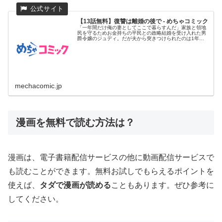
【13話無料】復讐は離婚の後で - めちゃコミック
「一年間だけ俺の妻としてここで暮らすんだ」家族と領地
民を守るためお金持ちの平民との政略結婚を受け入れた男
爵令嬢のジュディ。だが夫から突きつけられたのは1年後
の離婚予告だった!...
mechacomic.jp
漫画を無料で読む方法は？
漫画は、電子書籍配信サービスの他に動画配信サービスで
も読むことができます。無料お試しでもらえるポイントを
使えば、
タダで漫画が読める
こともあります。ぜひ参考に
してください。