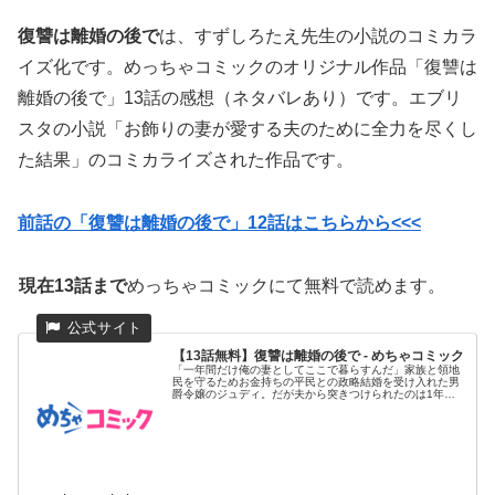
復讐は離婚の後で
は、すずしろたえ先生の小説のコミカラ
イズ化です。めっちゃコミックのオリジナル作品「復讐は
離婚の後で」13話の感想（ネタバレあり）です。エブリ
スタの小説「お飾りの妻が愛する夫のために全力を尽くし
た結果」のコミカライズされた作品です。
前話の「復讐は離婚の後で」12話はこちらから<<<
現在13話まで
めっちゃコミックにて無料で読めます。
【13話無料】復讐は離婚の後で - めちゃコミック
「一年間だけ俺の妻としてここで暮らすんだ」家族と領地
民を守るためお金持ちの平民との政略結婚を受け入れた男
爵令嬢のジュディ。だが夫から突きつけられたのは1年後
の離婚予告だった!...