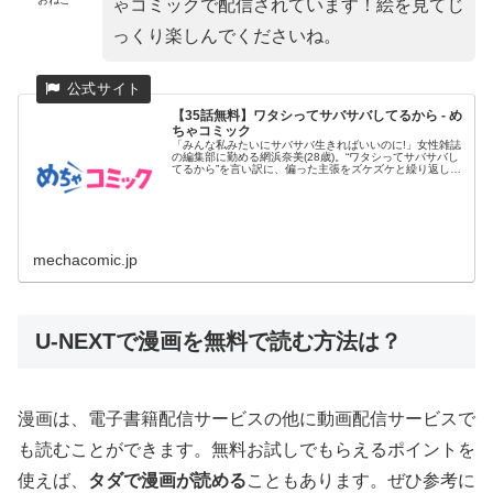
ゃコミックで配信されています！絵を見てじ
っくり楽しんでくださいね。
【35話無料】ワタシってサバサバしてるから - め
ちゃコミック
「みんな私みたいにサバサバ生きればいいのに!」女性雑誌
の編集部に勤める網浜奈美(28歳)。“ワタシってサバサバし
てるから”を言い訳に、偏った主張をズケズケと繰り返し、
同僚たち...
mechacomic.jp
U-NEXTで漫画を無料で読む方法は？
漫画は、電子書籍配信サービスの他に動画配信サービスで
も読むことができます。無料お試しでもらえるポイントを
使えば、
タダで漫画が読める
こともあります。ぜひ参考に