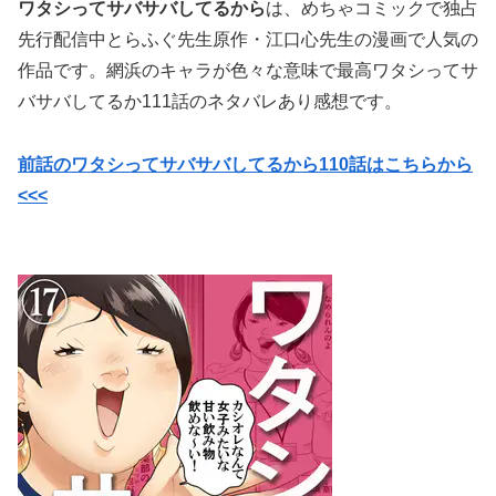
ワタシってサバサバしてるから
は、めちゃコミックで独占
先行配信中
とらふぐ先生原作・
江口心先生の漫画で
人気の
作品です。網浜のキャラが色々な意味で最高ワタシってサ
バサバしてるか111話のネタバレあり感想です。
前話のワタシってサバサバしてるから110話はこちらから
<<<