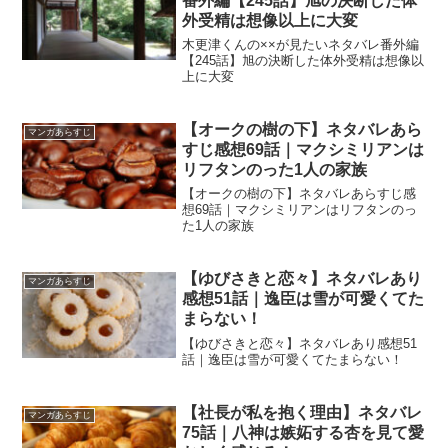
番外編【245話】旭の決断した体
外受精は想像以上に大変
木更津くんの××が見たいネタバレ番外編
【245話】旭の決断した体外受精は想像以
上に大変
【オークの樹の下】ネタバレあら
マンガあらすじ
すじ感想69話｜マクシミリアンは
リフタンのった1人の家族
【オークの樹の下】ネタバレあらすじ感
想69話｜マクシミリアンはリフタンのっ
た1人の家族
【ゆびさきと恋々】ネタバレあり
マンガあらすじ
感想51話｜逸臣は雪が可愛くてた
まらない！
【ゆびさきと恋々】ネタバレあり感想51
話｜逸臣は雪が可愛くてたまらない！
【社長が私を抱く理由】ネタバレ
マンガあらすじ
75話｜八神は嫉妬する杏を見て愛