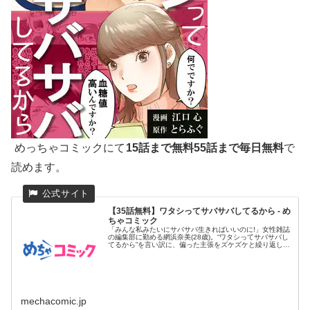
めっちゃコミックにて
15話まで無料55話まで毎日無料
で
読めます。
【35話無料】ワタシってサバサバしてるから - め
ちゃコミック
「みんな私みたいにサバサバ生きればいいのに!」女性雑誌
の編集部に勤める網浜奈美(28歳)。“ワタシってサバサバし
てるから”を言い訳に、偏った主張をズケズケと繰り返し、
同僚たち...
mechacomic.jp