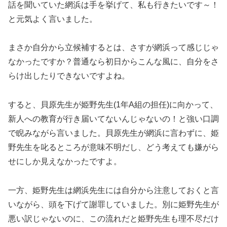
話を聞いていた網浜は手を挙げて、私も行きたいです～！
と元気よく言いました。
まさか自分から立候補するとは、さすが網浜って感じじゃ
なかったですか？普通なら初日からこんな風に、自分をさ
らけ出したりできないですよね。
すると、貝原先生が姫野先生(1年A組の担任)に向かって、
新人への教育が行き届いてないんじゃないの！と強い口調
で睨みながら言いました。貝原先生が網浜に言わずに、姫
野先生を叱るところが意味不明だし、どう考えても嫌がら
せにしか見えなかったですよ。
一方、姫野先生は網浜先生には自分から注意しておくと言
いながら、頭を下げて謝罪していました。別に姫野先生が
悪い訳じゃないのに、この流れだと姫野先生も理不尽だけ