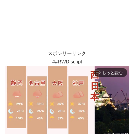
スポンサーリンク
##RWD script
もっと読む
arrow_forward_ios