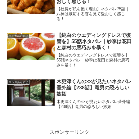
おしく感じる！
【社長が私を抱く理由】ネタバレ75話｜
八神は嫉妬する杏を見て愛おしく感じ
る！
【純白のウエディングドレスで復
マンガあらすじ
讐を】55話ネタバレ｜紗季は花田
と森村の悪巧みを暴く！
【純白のウエディングドレスで復讐を】
55話ネタバレ｜紗季は花田と森村の悪巧
みを暴く！
木更津くんの××が見たいネタバレ
マンガあらすじ
番外編【238話】竜男の恐ろしい
嫉妬
木更津くんの××が見たいネタバレ番外編
【238話】竜男の恐ろしい嫉妬
スポンサーリンク