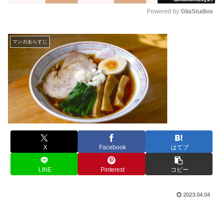
Powered by 
GliaStudios
M
u
マンガあらすじ
t
e
X
Facebook
はてブ
LINE
Pinterest
コピー
2023.04.04