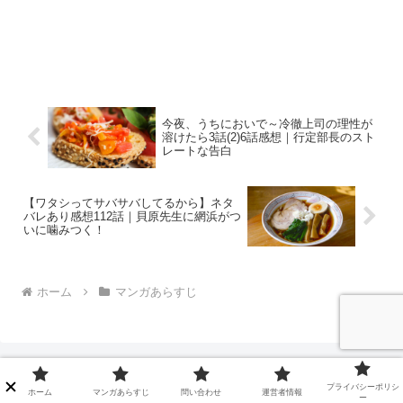
今夜、うちにおいで～冷徹上司の理性が
溶けたら3話(2)6話感想｜行定部長のスト
レートな告白
【ワタシってサバサバしてるから】ネタ
バレあり感想112話｜貝原先生に網浜がつ
いに噛みつく！
ホーム
マンガあらすじ
プライバシーポリシ
ホーム
マンガあらすじ
問い合わせ
運営者情報
ー