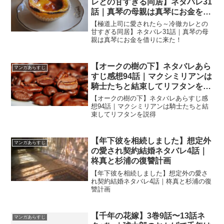
レとの甘すぎる同居】ネタバレ31
話｜真琴の母親は真琴にお金を借
りに来た！
【極道上司に愛されたら～冷徹カレとの
甘すぎる同居】ネタバレ31話｜真琴の母
親は真琴にお金を借りに来た！
【オークの樹の下】ネタバレあら
マンガあらすじ
すじ感想94話｜マクシミリアンは
騎士たちと結束してリフタンを説
得
【オークの樹の下】ネタバレあらすじ感
想94話｜マクシミリアンは騎士たちと結
束してリフタンを説得
【年下彼を相続しました】想定外
マンガあらすじ
の愛され契約結婚ネタバレ4話｜
柊真と杉浦の復讐計画
【年下彼を相続しました】想定外の愛さ
れ契約結婚ネタバレ4話｜柊真と杉浦の復
讐計画
【千年の花嫁】3巻9話〜13話ネ
マンガあらすじ