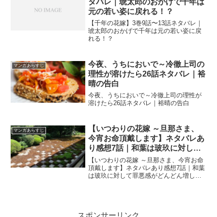
タバレ｜琥太郎のおかげで千年は
元の若い姿に戻れる！？
【千年の花嫁】3巻9話〜13話ネタバレ｜
琥太郎のおかげで千年は元の若い姿に戻
れる！？
今夜、うちにおいで～冷徹上司の
マンガあらすじ
理性が溶けたら26話ネタバレ｜裕
晴の告白
今夜、うちにおいで～冷徹上司の理性が
溶けたら26話ネタバレ｜裕晴の告白
【いつわりの花嫁 ～旦那さま、
マンガあらすじ
今宵お命頂戴します】ネタバレあ
り感想7話｜和葉は玻玖に対して
罪悪感がどんどん増していく
【いつわりの花嫁 ～旦那さま、今宵お命
頂戴します】ネタバレあり感想7話｜和葉
は玻玖に対して罪悪感がどんどん増して
いく
スポンサーリンク