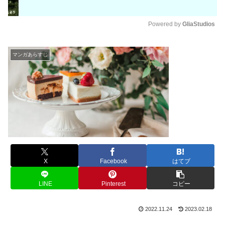
Powered by 
GliaStudios
M
u
マンガあらすじ
t
e
X
Facebook
はてブ
LINE
Pinterest
コピー
2022.11.24
2023.02.18