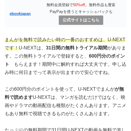
無料会員登録で
50%off
。無料作品も豊富
PayPayを使うとキャッシュバックも
ebookjapan
公式サイトはこちら
まんがを無料で読みたい時の一番のおすすめは、U-NEXT
です！
U-NEXTは、
31日間の無料トライアル期間
がありま
す。この無料トライアルで登録すると、
600円分のポイン
ト
もらえます！期間中に解約すれば大丈夫です。申し込
み時に何日までって表示が出ますので安心ですね。
この600円分のポイントを使って、U-NEXTでまんが
が無
料で読めます
U-NEXTは、マンガを読むだけではなく、映
画やドラマの動画配信も種類がたくさんあります。アニメ
もあり無料で視聴できるものがたくさんあります。
たっぷりの無料期間で31日間U-NEXTの動画を無料で楽し