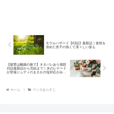
モラルハザード【63話】最新話｜覚悟を
決めた杏子の強くて凛々しい姿も
【復讐は離婚の後で】ネタバレあり感想
15話最新話から完結まで｜夫のレナード
が登場ジュディのまさかの塩対応がみど
ころ
ホーム
マンガあらすじ