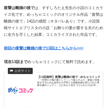
復讐は離婚の後で
は、すすしろたえ先生の小説のコミカラ
イズ化です。めっちゃコミックのオリジナル作品「復讐は
離婚の後で」14話の感想（ネタバレあり）です。小説投
稿サイトエブリスタの小説「お飾りの妻が愛する夫のため
に全力を尽くした結果」コミカライズされた作品です。
前話の復讐は離婚の後で13話はこちらから<<<
現在13話まで
めっちゃコミックにて無料で読めます。
【13話無料】復讐は離婚の後で - めちゃコミック
「一年間だけ俺の妻としてここで暮らすんだ」家族と領地
民を守るためお金持ちの平民との政略結婚を受け入れた男
爵令嬢のジュディ。だが夫から突きつけられたのは1年後
の離婚予告だった!...