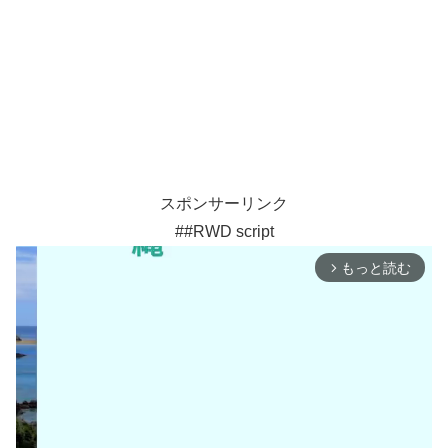
スポンサーリンク
##RWD script
もっと読む
arrow_forward_ios