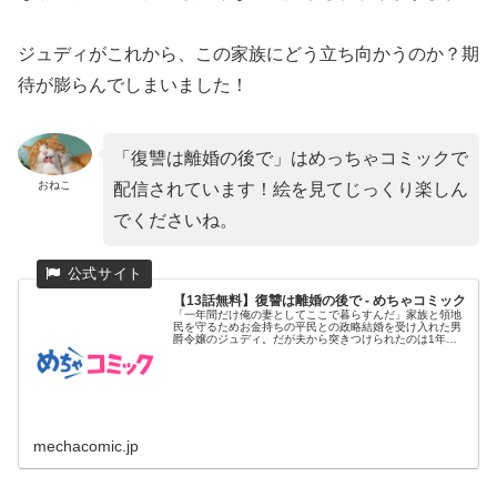
ジュディがこれから、この家族にどう立ち向かうのか？期
待が膨らんでしまいました！
「復讐は離婚の後で」はめっちゃコミックで
おねこ
配信されています！絵を見てじっくり楽しん
でくださいね。
【13話無料】復讐は離婚の後で - めちゃコミック
「一年間だけ俺の妻としてここで暮らすんだ」家族と領地
民を守るためお金持ちの平民との政略結婚を受け入れた男
爵令嬢のジュディ。だが夫から突きつけられたのは1年後
の離婚予告だった!...
mechacomic.jp