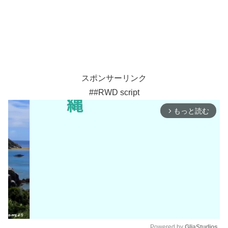
スポンサーリンク
##RWD script
もっと読む
arrow_forward_ios
Powered by 
GliaStudios