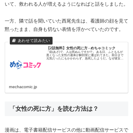
いて、救われる人が増えるようになればと話をしました。
一方、隣で話を聞いていた西尾先生は、看護師の顔を見て
黙ったまま、自身も切ない表情を浮かべていたのです。
【2話無料】女性の死に方 - めちゃコミック
「痣(あざ)で、人は死ぬんですか!?」 ある日、ふとももが
黒くなった女性の遺体が解剖室に運ばれてきた。前日まで
元気だったにもかかわらず、急死したようだ。なぜ彼女は
亡くなったの...
mechacomic.jp
「女性の死に方」を読む方法は？
漫画は、電子書籍配信サービスの他に動画配信サービスで