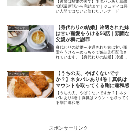
じたいレナード
【復讐は離婚の後で】ネタバレあり感想
43話最新話から完結まで｜ジュディは悪
い人間ではないと信じたいレナード
【身代わりの結婚】冷遇された妹
マンガあらすじ
は甘い寵愛をうける56話｜頑固な
父親が楓に謝罪
身代わりの結婚～冷遇された妹は甘い寵
愛をうける～めっちゃで独占先行配信さ
れています。【身代わりの結婚】冷遇さ
れた妹は甘い寵愛をうける56話｜頑固な
父親が楓に謝罪
【うちの夫、やばくないです
マンガあらすじ
か？】ネタバレあり4巻｜真帆は
マウントを取ってくる剛に違和感
【うちの夫、やばくないですか？】ネタ
バレあり4巻｜真帆はマウントを取ってく
る剛に違和感
スポンサーリンク