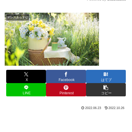
M
u
マンガあらすじ
t
e
X
Facebook
はてブ
LINE
Pinterest
コピー
2022.06.23
2022.10.26