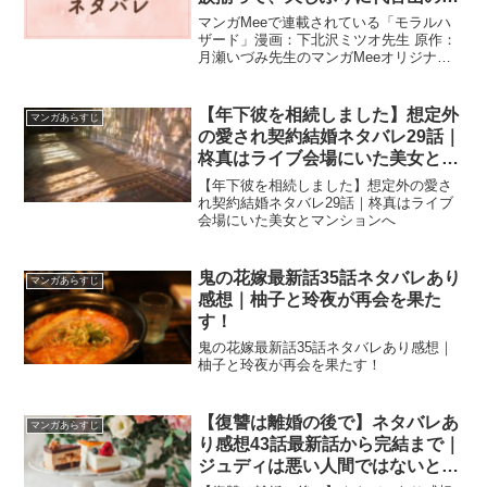
マンガMeeで連載されている「モラルハ
ザード」漫画：下北沢ミツオ先生 原作：
月瀬いづみ先生のマンガMeeオリジナル
作品です。2話のネタバレです。セレブな
ママ友のバトル真琴は透と斗夢の三人で
家族揃って、久しぶりに代官山の...
【年下彼を相続しました】想定外
マンガあらすじ
の愛され契約結婚ネタバレ29話｜
柊真はライブ会場にいた美女とマ
ンションへ
【年下彼を相続しました】想定外の愛さ
れ契約結婚ネタバレ29話｜柊真はライブ
会場にいた美女とマンションへ
鬼の花嫁最新話35話ネタバレあり
マンガあらすじ
感想｜柚子と玲夜が再会を果た
す！
鬼の花嫁最新話35話ネタバレあり感想｜
柚子と玲夜が再会を果たす！
【復讐は離婚の後で】ネタバレあ
マンガあらすじ
り感想43話最新話から完結まで｜
ジュディは悪い人間ではないと信