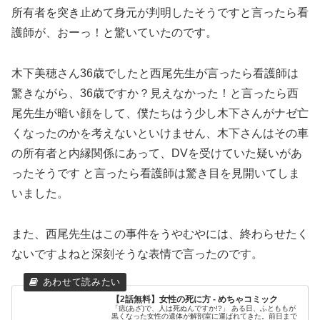
所有者を突き止めて身元が判明したそうですと言ったら看
護師が、おーっ！と驚いていたのです。
木下美穂さん36歳でしたと西尾先生が言ったら看護師は
驚きながら、36歳ですか？見えなかった！と言ったら西
尾先生が暗い顔をして、僕たちはう少し木下さんがナゼ亡
くなったのかを考えないといけません、木下さんはその車
の所有者と内縁関係にあって、DVを受けていた疑いがあ
ったそうです と言ったら看護師は驚き目を見開いてしま
いました。
また、西尾先生はこの事件をうやむやには、終わらせたく
ないですよねと深刻そうな表情で言ったのです。
【2話無料】女性の死に方 - めちゃコミック
「痣(あざ)で、人は死ぬんですか!?」 ある日、ふとももが
黒くなった女性の遺体が解剖室に運ばれてきた。前日まで