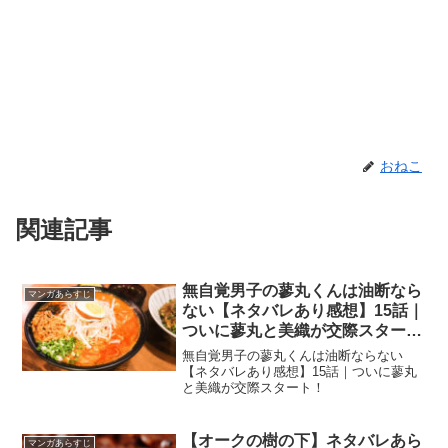
おねこ
関連記事
無自覚男子の蓼丸くんは油断なら
マンガあらすじ
ない【ネタバレあり感想】15話｜
ついに蓼丸と美織が交際スター
ト！
無自覚男子の蓼丸くんは油断ならない
【ネタバレあり感想】15話｜ついに蓼丸
と美織が交際スタート！
【オークの樹の下】ネタバレあら
マンガあらすじ