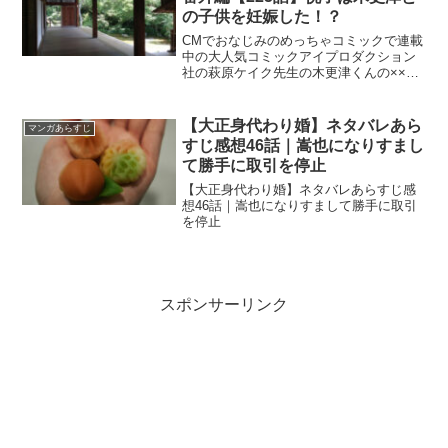
の子供を妊娠した！？
CMでおなじみのめっちゃコミックで連載
中の大人気コミックアイプロダクション
社の萩原ケイク先生の木更津くんの××が
見たいネタバレ番外編【225話】悦子は木
更津との子供を妊娠した！？
【大正身代わり婚】ネタバレあら
マンガあらすじ
すじ感想46話｜嵩也になりすまし
て勝手に取引を停止
【大正身代わり婚】ネタバレあらすじ感
想46話｜嵩也になりすまして勝手に取引
を停止
スポンサーリンク