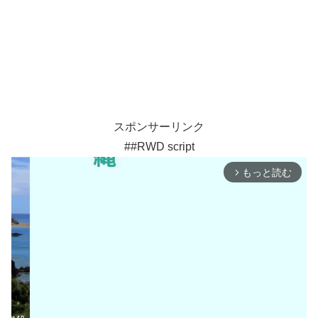
スポンサーリンク
##RWD script
もっと読む
arrow_forward_ios