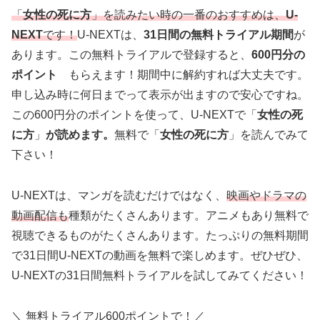
「
女性の死に方
」を読みたい時の一番のおすすめは、
U-
NEXT
です！
U-NEXTは、
31日間の無料トライアル期間
が
あります。この無料トライアルで登録すると、
600円分の
ポイント
もらえます！期間中に解約すれば大丈夫です。
申し込み時に何日までって表示が出ますので安心ですね。
この600円分のポイントを使って、U-NEXTで「
女性の死
に方
」
が読めます。
無料で「
女性の死に方
」を読んでみて
下さい！
U-NEXTは、マンガを読むだけではなく、
映画やドラマの
動画配信も
種類がたくさんあります。アニメもあり無料で
視聴できるものがたくさんあります。たっぷりの無料期間
で31日間U-NEXTの動画を無料で楽しめます。ぜひぜひ、
U-NEXTの31日間無料トライアルを試してみてください！
＼ 無料トライアル600ポイントで！／