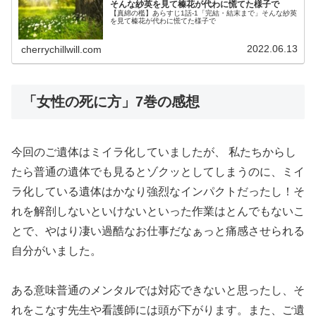
そんな紗英を見て榛花が代わに慌てた様子で
【真綿の檻】あらすじ1話-1「完結・結末まで」そんな紗英
を見て榛花が代わに慌てた様子で
2022.06.13
cherrychillwill.com
「女性の死に方」7巻の感想
今回のご遺体はミイラ化していましたが、 私たちからし
たら普通の遺体でも見るとゾクッとしてしまうのに、ミイ
ラ化している遺体はかなり強烈なインパクトだったし！そ
れを解剖しないといけないといった作業はとんでもないこ
とで、やはり凄い過酷なお仕事だなぁっと痛感させられる
自分がいました。
ある意味普通のメンタルでは対応できないと思ったし、そ
れをこなす先生や看護師には頭が下がります。また、ご遺