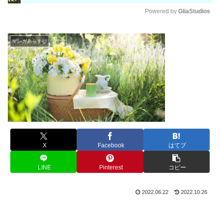
Powered by 
GliaStudios
M
u
マンガあらすじ
t
e
X
Facebook
はてブ
LINE
Pinterest
コピー
2022.06.22
2022.10.26