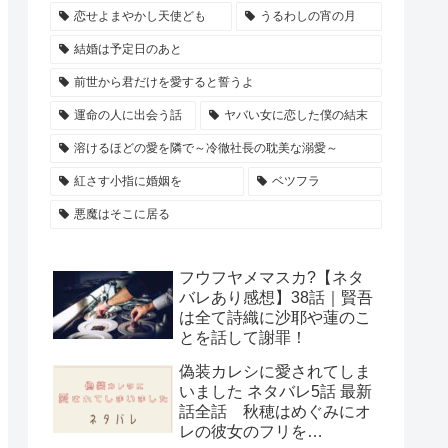
恋せよまやかし天使ども
うるわしの宵の月
結婚は予定日のあと
前世から君だけを愛すると誓うよ
運命の人に出会う話
ヤバい女に恋した僕の結末
溶けるほどの愛を隣で～冷徹社長の耽美な溺愛～
紅さす小指に婚姻を
ベツフラ
悪魔はそこに居る
フウフヤメマスカ?【ネタ
バレあり感想】38話｜賢吾
は全て詩織に沙耶や蓮のこ
とを話して謝罪！
偽装カレシに愛されてしま
いました ネタバレ5話 最新
話全話 秋穂はめぐみにオ
レの彼女のフリを…