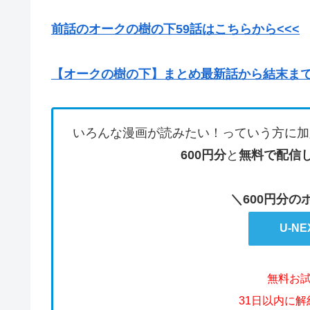
前話のオークの樹の下59
話はこちらから<<<
【オークの樹の下】まとめ最新話から結末ま
いろんな漫画が読みたい！っていう方に加
600円分
と
無料で配信
＼600円分
U-N
無料お
31日以内に