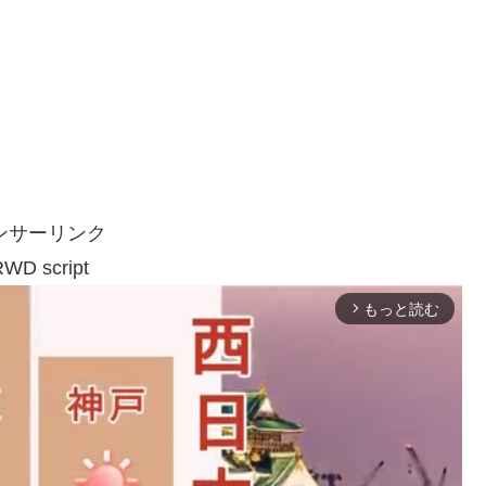
ンサーリンク
WD script
もっと読む
arrow_forward_ios