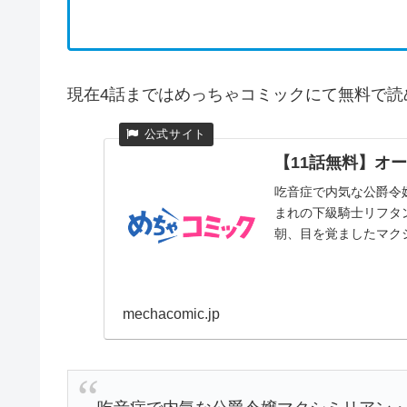
現在4話まではめっちゃコミックにて無料で読
【11話無料】オー
吃音症で内気な公爵令
まれの下級騎士リフタ
朝、目を覚ましたマクシ
mechacomic.jp