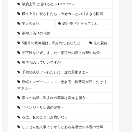
敏腕上司と溺れる恋 ～Perfume～
極道上司に愛されたら～冷徹カレとの甘すぎる同居
主人恋日記
誰か夢だと言ってくれ
軍神と偽りの花嫁
5度目の政略婚は、私を憎むあなたと
鬼の花嫁
年下彼を相続しました～想定外の愛され契約結婚～
母でも恋していいですか
千鶴の夜明け～わたしに一途な旦那さま～
逆転エンゲージメント～悪名高い御曹司が私にだけ甘
すぎる～
寧々の結婚～望まれぬ花嫁は幸せを願う～
リベンジ～サレ姉の復讐～
各位、私のことはお構いなく
しょせん他人事ですからとある弁護士の本音の仕事