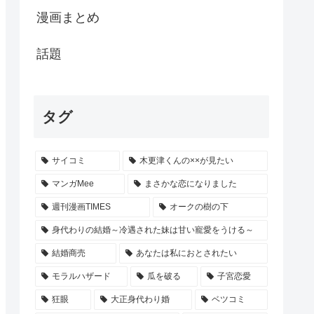
漫画まとめ
話題
タグ
サイコミ
木更津くんの××が見たい
マンガMee
まさかな恋になりました
週刊漫画TIMES
オークの樹の下
身代わりの結婚～冷遇された妹は甘い寵愛をうける～
結婚商売
あなたは私におとされたい
モラルハザード
瓜を破る
子宮恋愛
狂眼
大正身代わり婚
ベツコミ