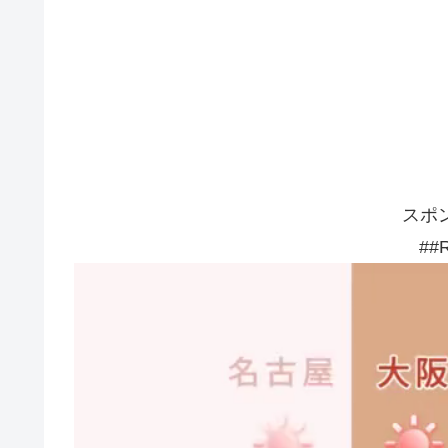
スポ
##R