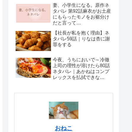
妻、小学生になる。原作ネ
タバレ 第92話麻衣がお土産
にもらったモノをお裾分け
だと言って…
【社長が私を抱く理由】ネ
タバレ59話｜りなは杏に謝
罪をする
今夜、うちにおいで～冷徹
上司の理性が溶けたら80話
ネタバレ｜あかねはコンプ
レックスを払拭できな
い！？
おねこ